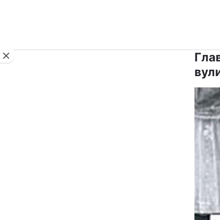
Новини
Гла
вул