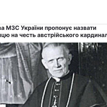
›
›
Релігії
Паства
ва МЗС України пропонує назвати
ицю на честь австрійського кардина