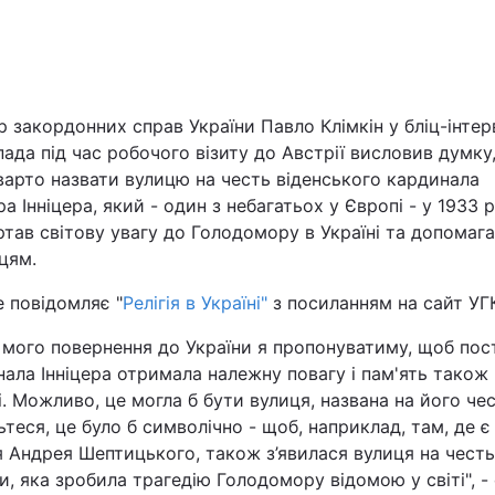
Львів
Харків
р закордонних справ України Павло Клімкін у бліц-інтер
ада під час робочого візиту до Австрії висловив думку
варто назвати вулицю на честь віденського кардинала
а Інніцера, який - один з небагатьох у Європі - у 1933 р
тав світову увагу до Голодомору в Україні та допомаг
Наука
цям.
Лайт
 повідомляє "
Релігія в Україні"
з посиланням на сайт УГ
 мого повернення до України я пропонуватиму, щоб пос
Інциденти
ала Інніцера отримала належну повагу і пам'ять також 
і. Можливо, це могла б бути вулиця, названа на його чес
Туризм
теся, це було б символічно - щоб, наприклад, там, де є
 Андрея Шептицького, також з’явилася вулиця на честь
Погода
, яка зробила трагедію Голодомору відомою у світі", -