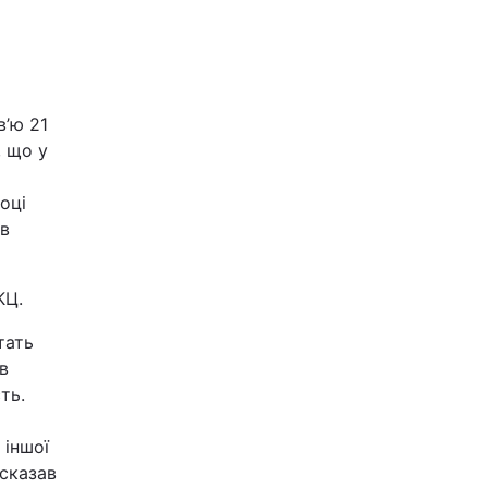
в’ю 21
, що у
оці
ав
КЦ.
тать
в
ть.
 іншої
 сказав