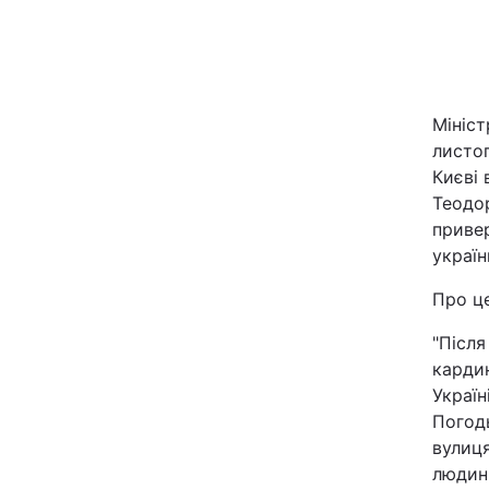
Київ
Дніпро
Мініст
Одеса
листоп
Києві 
Теодор
привер
Спорт
україн
Техно і зв'язок
Про це
"Після
Зброя
кардин
Україн
Здоров'я
Погодь
вулиця
Цікавинки
людини