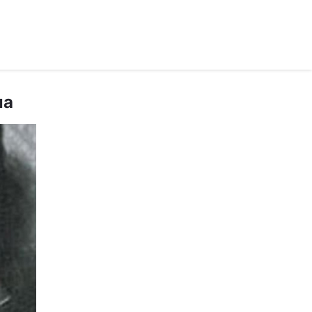
рус ›
ла