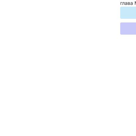
глава
Відео з Youtube
Інтерв'ю
Архів
Контакти
ПОСЛУГИ
Реклама на сайті
Моніторинг