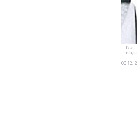
Глава
religio
02:12, 
Головна
Україна
Економіка
Екологія
РЕГІОНИ