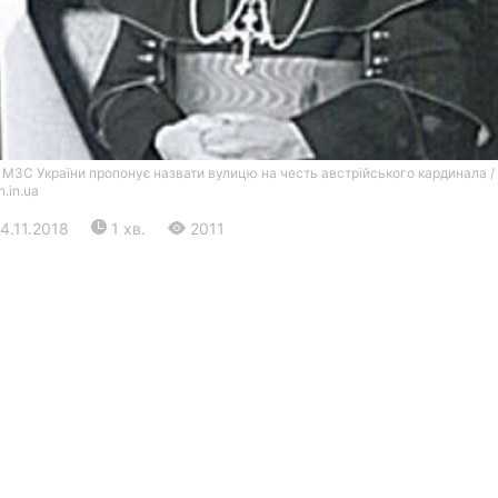
 МЗС України пропонує назвати вулицю на честь австрійського кардинала /
n.in.ua
24.11.2018
1 хв.
2011
Війна
Політика
Світ