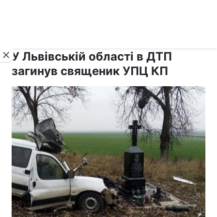
›
›
рус ›
Новини
Релігії
Паства
У Львівській області в ДТП
загинув священик УПЦ КП