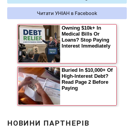
Відео з Youtube
Статті
Читати УНІАН в Facebook
Інтерв'ю
Думки
Архів
Вакансії
Контакти
ПОСЛУГИ
Реклама на сайті
Фотобанк
Моніторинг
Пресцентр