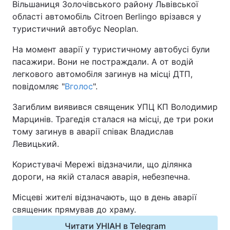
Вільшаниця Золочівського району Львівської
області автомобіль Citroen Berlingo врізався у
Київ
Львів
туристичний автобус Neoplan.
Дніпро
Харків
На момент аварії у туристичному автобусі були
пасажири. Вони не постраждали. А от водій
Одеса
легкового автомобіля загинув на місці ДТП,
повідомляє "
Вголос
".
Загиблим виявився священик УПЦ КП Володимир
Спорт
Наука
Марцинів. Трагедія сталася на місці, де три роки
тому загинув в аварії співак Владислав
Техно і зв'язок
Лайт
Левицький.
Зброя
Інциденти
Користувачі Мережі відзначили, що ділянка
дороги, на якій сталася аварія, небезпечна.
Здоров'я
Туризм
Місцеві жителі відзначають, що в день аварії
священик прямував до храму.
Цікавинки
Погода
Читати УНІАН в Telegram