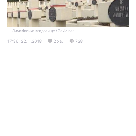
Личаківське кладовище / Zaxid.net
17:36, 22.11.2018
2 хв.
728
Головна
Війна
Україна
Політика
Економіка
Світ
Екологія
РЕГІОНИ