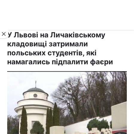
›
›
рус ›
Новини
Релігії
Паства
У Львові на Личаківському
кладовищі затримали
польських студентів, які
намагались підпалити фаєри