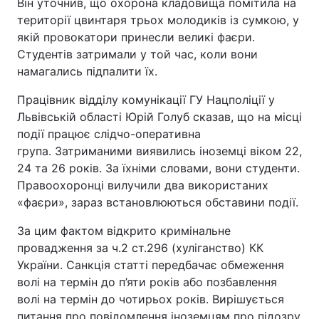
Він уточнив, що охорона кладовища помітила на
Відео з Youtube
Статті
території цвинтаря трьох молодиків із сумкою, у
якій провокатори принесли великі фаєри.
Студентів затримали у той час, коли вони
Інтерв'ю
Думки
намагались підпалити їх.
Архів
Вакансії
Працівник відділу комунікації ГУ Нацполіції у
Львівській області Юрій Голуб сказав, що на місці
Контакти
події працює слідчо-оперативна
група. Затриманими виявились іноземці віком 22,
24 та 26 років. За їхніми словами, вони студенти.
ПОСЛУГИ
Правоохоронці вилучили два використаних
«фаєри», зараз встановлюються обставини події.
Реклама на сайті
Фотобанк
За цим фактом відкрито кримінальне
провадження за ч.2 ст.296 (хуліганство) КК
Моніторинг
Пресцентр
України. Санкція статті передбачає обмеження
волі на термін до п’яти років або позбавлення
волі на термін до чотирьох років. Вирішується
питання про повідомлення іноземцям про підозру