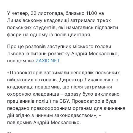
У четвер, 22 листопада, близько 11.00 на
Київ
Львів
Личаківському кладовищі затримали трьох
польських студентів, які намагались підпалити
Дніпро
Харків
фаєри на одному із полів цвинтаря.
Одеса
Про це розповів заступник міського голови
Львова із питань розвитку Андрій Москаленко,
повідомляє
ZAXID.NET
.
Спорт
Наука
«Провокаторів затримали неподалік польських
Техно і зв'язок
Лайт
військових поховань. Директор Личаківського
кладовища повідомив, що після затримання
охороною кладовища – одразу було викликано
Зброя
Інциденти
працівників поліції та СБУ. Провокаторів буде
передано правоохоронним органам для вчинення
Здоров'я
Туризм
дій згідно з чинним законодавством», –
повідомив Андрій Москаленко.
Цікавинки
Погода