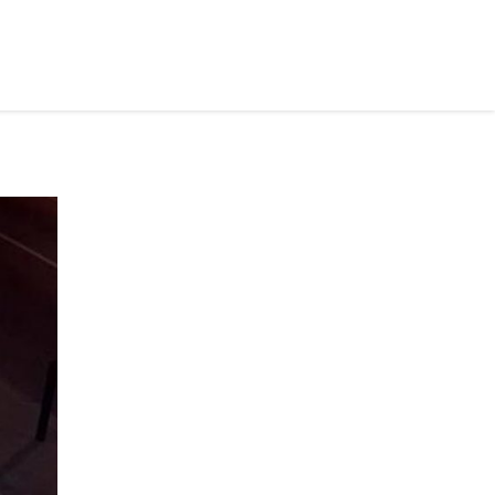
рус ›