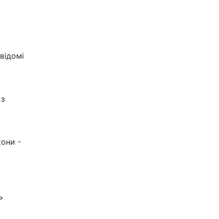
відомі
 з
они -
ь