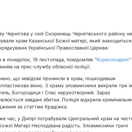
Львів
Харків
у Чернігова у селі Скоринець Чернігівського району не
ували храм Казанської Божої матері, який знаходиться
орядкуванні Української Православної Церкви.
 в понеділок, 19 листопада, повідомляє "
Кореспондент
"
Наука
нням на прес-службу обласної поліції.
Лайт
ачено, що невідомі проникли в храм, пошкодивши
пластикове вікно. З храму зловмисники викрали три ік
тель, Богородиця і Спас нерукотворний. Зараз
Інциденти
влюється завдані збитки. Поліція відкрила кримінальне
дження за статтею Крадіжка.
Туризм
же час, у Дніпрі пограбували Центральний храм на чест
Погода
Божої Матері Несподівана радість. Зловмисники тричі