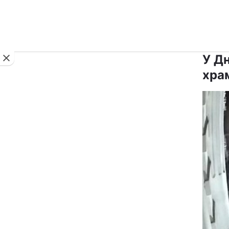
Новини
У Дн
хра