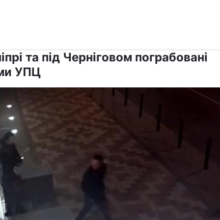
›
›
Релігії
Паства
іпрі та під Черніговом пограбовані
ми УПЦ