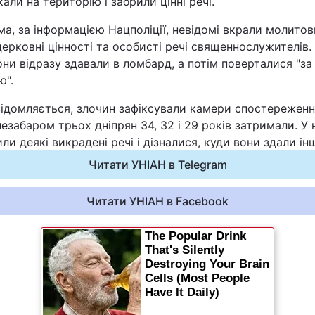
али на територію і забрили цінні речі.
Статті
а, за інформацією Нацполіції, невідомі вкрали молитов
церковні цінності та особисті речі священнослужителів. 
Думки
они відразу здавали в ломбард, а потім поверталися "з
ю".
Вакансії
відомляється, злочин зафіксували камери спостереженн
езабаром трьох дніпрян 34, 32 і 29 років затримали. У 
ли деякі викрадені речі і дізналися, куди вони здали інш
Читати УНІАН в Telegram
Читати УНІАН в Facebook
Фотобанк
Пресцентр