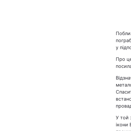
Київ
Дніпро
Поблиз
Одеса
пограб
у підп
Про це
Спорт
посила
Техно і зв'язок
Відзн
метало
Спаси
Зброя
встано
прова
Здоров'я
У той 
Цікавинки
ікони 