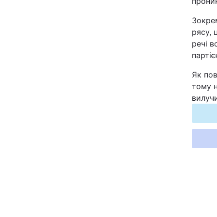
проник
Відео з Youtube
Зокрем
рясу, 
Інтерв'ю
речі в
партіє
Архів
Як по
тому н
Контакти
вилучи
ПОСЛУГИ
Реклама на сайті
Моніторинг