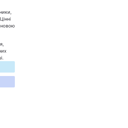
ники,
Цінні
а новою
я,
них
і.