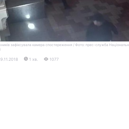
жників зафіксувала камера спостереження / Фото: прес-служба Національн
ї
19.11.2018
1 хв.
1077
Війна
Політика
Світ