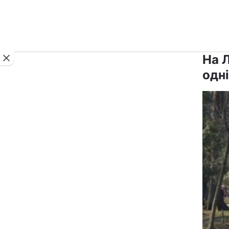
Новини
На 
одні