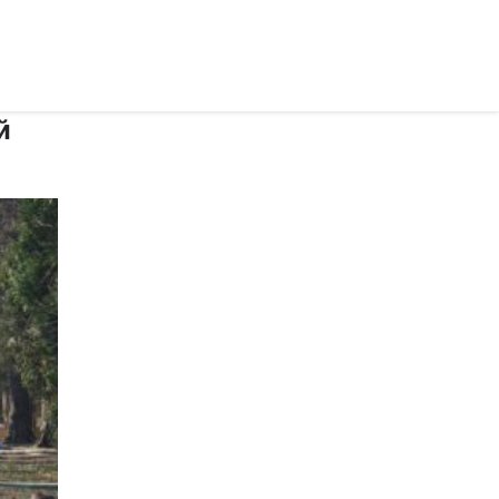
рус ›
й