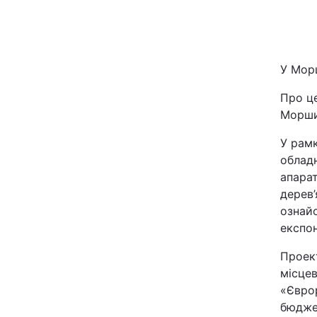
Київ
Дніпро
У Морш
Одеса
Про ц
Морши
У рамк
Спорт
облад
апара
Техно і зв'язок
дерев’
ознай
Зброя
експон
Проект
Здоров'я
місцев
«Єврор
Цікавинки
бюджет