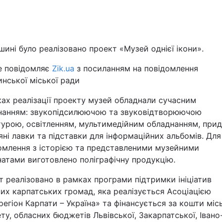
Львів
Харків
ині було реалізовано проект «Музей однієї ікони».
е повідомляє
Zik.ua
з посиланням на повідомлення
нської міської ради
ах реалізації проекту музей обладнали сучасним
Наука
нанням: звукопідсилюючою та звуковідтворюючою
турою, освітленням, мультимедійним обладнанням, при
Лайт
яні лавки та підставки для інформаційних альбомів. Для
омлення з історією та представленими музейними
Інциденти
атами виготовлено поліграфічну продукцію.
 реалізовано в рамках програми підтримки ініціатив
Туризм
их карпатських громад, яка реалізується Асоціацією
егіон Карпати – Україна» та фінансується за кошти міс
Погода
у, обласних бюджетів Львівської, Закарпатської, Івано