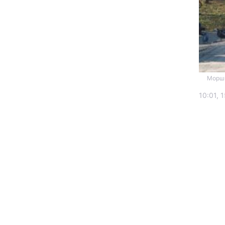
Моршин
10:01, 
Головна
Україна
Економіка
Екологія
РЕГІОНИ