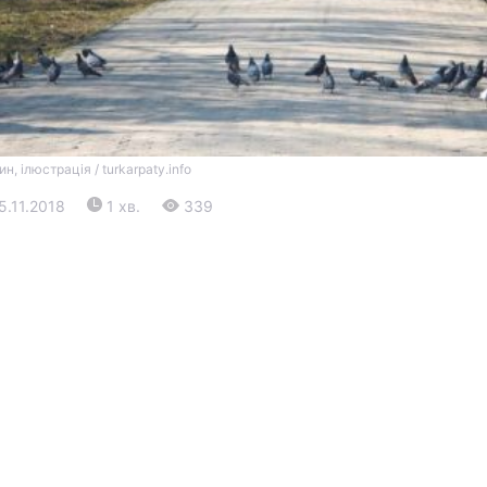
, ілюстрація / turkarpaty.info
15.11.2018
1 хв.
339
Війна
Політика
Світ