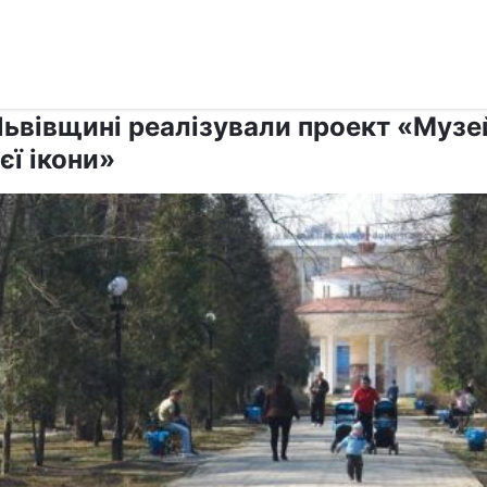
›
›
Релігії
Паства
Львівщині реалізували проект «Музе
єї ікони»