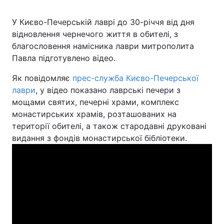
У Києво-Печерській лаврі до 30-річчя від дня
Київ
Львів
відновлення чернечого життя в обителі, з
благословення намісника лаври митрополита
Дніпро
Харків
Павла підготувлено відео.
Одеса
Як повідомляє
прес-служба Києво-Печерської
лаври
, у відео показано лаврські печери з
мощами святих, печерні храми, комплекс
Спорт
Наука
монастирських храмів, розташованих на
території обителі, а також стародавні друковані
Техно і зв'язок
Лайт
видання з фондів монастирської бібліотеки.
Зброя
Інциденти
Здоров'я
Туризм
Цікавинки
Погода