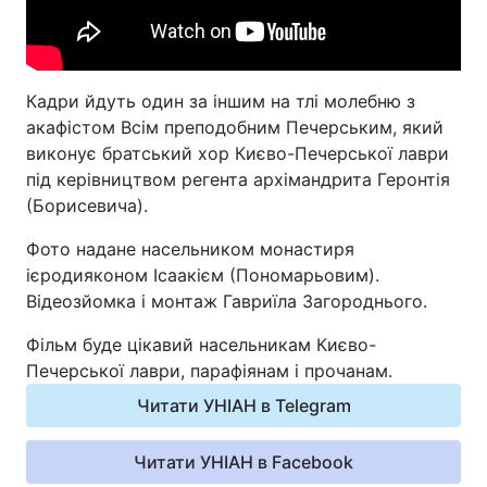
Відео з Youtube
Статті
Інтерв'ю
Думки
Кадри йдуть один за іншим на тлі молебню з
акафістом Всім преподобним Печерським, який
Архів
Вакансії
виконує братський хор Києво-Печерської лаври
під керівництвом регента архімандрита Геронтія
Контакти
(Борисевича).
Фото надане насельником монастиря
ПОСЛУГИ
ієродияконом Ісаакієм (Пономарьовим).
Відеозйомка і монтаж Гавриїла Загороднього.
Реклама на сайті
Фотобанк
Фільм буде цікавий насельникам Києво-
Печерської лаври, парафіянам і прочанам.
Моніторинг
Пресцентр
Читати УНІАН в Telegram
Читати УНІАН в Facebook