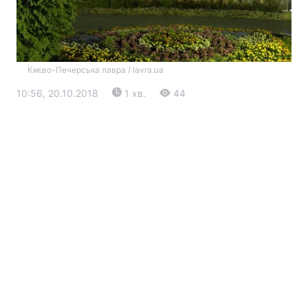
Києво-Печерська лавра / lavra.ua
10:56, 20.10.2018
1 хв.
44
Головна
Війна
Україна
Політика
Економіка
Світ
Екологія
РЕГІОНИ