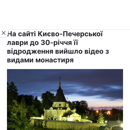
›
›
рус ›
Новини
Релігії
Паства
На сайті Києво-Печерської
лаври до 30-річчя її
відродження вийшло відео з
видами монастиря