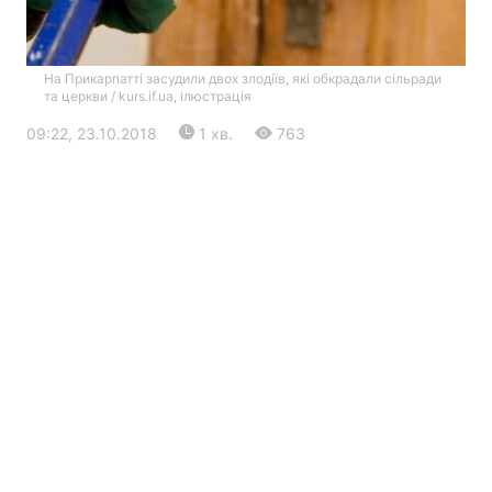
На Прикарпатті засудили двох злодіїв, які обкрадали сільради
та церкви / kurs.if.ua, ілюстрація
09:22, 23.10.2018
1 хв.
763
Головна
Війна
Україна
Політика
Економіка
Світ
Екологія
РЕГІОНИ