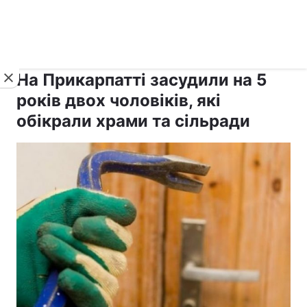
›
›
рус ›
Новини
Релігії
Паства
На Прикарпатті засудили на 5
років двох чоловіків, які
обікрали храми та сільради