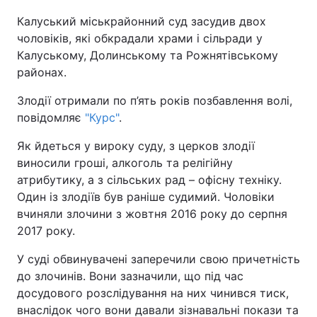
Калуський міськрайонний суд засудив двох
Київ
Львів
чоловіків, які обкрадали храми і сільради у
Калуському, Долинському та Рожнятівському
Дніпро
Харків
районах.
Одеса
Злодії отримали по п’ять років позбавлення волі,
повідомляє
"Курс"
.
Як йдеться у вироку суду, з церков злодії
Спорт
Наука
виносили гроші, алкоголь та релігійну
атрибутику, а з сільських рад – офісну техніку.
Техно і зв'язок
Лайт
Один із злодіїв був раніше судимий. Чоловіки
вчиняли злочини з жовтня 2016 року до серпня
Зброя
Інциденти
2017 року.
У суді обвинувачені заперечили свою причетність
Здоров'я
Туризм
до злочинів. Вони зазначили, що під час
досудового розслідування на них чинився тиск,
Цікавинки
Погода
внаслідок чого вони давали зізнавальні покази та