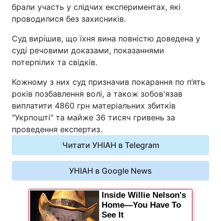
брали участь у слідчих експериментах, які
Відео з Youtube
Статті
проводилися без захисників.
Інтерв'ю
Думки
Суд вирішив, що їхня вина повністю доведена у
суді речовими доказами, показаннями
потерпілих та свідків.
Архів
Вакансії
Кожному з них суд призначив покарання по п’ять
Контакти
років позбавлення волі, а також зобов'язав
виплатити 4860 грн матеріальних збитків
"Укрпошті" та майже 36 тисяч гривень за
ПОСЛУГИ
проведення експертиз.
Читати УНІАН в Telegram
Реклама на сайті
Фотобанк
УНІАН в Google News
Моніторинг
Пресцентр