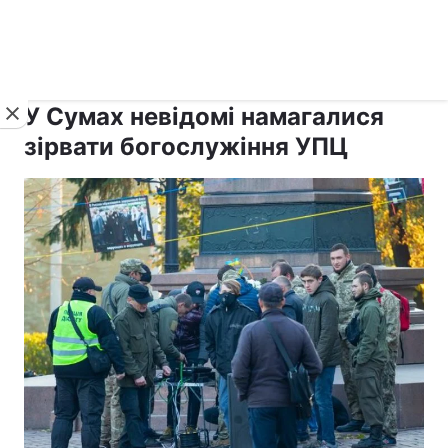
›
›
рус ›
Новини
Релігії
Паства
У Сумах невідомі намагалися
зірвати богослужіння УПЦ