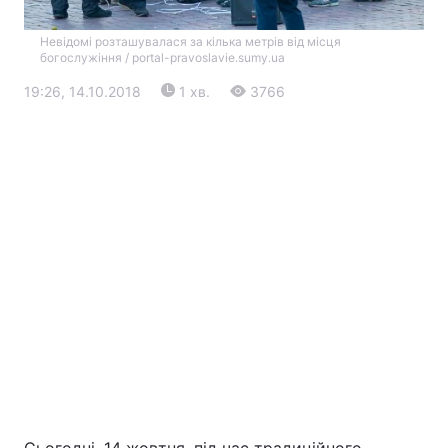
Невідомі розташувалася за кілька метрів від місця
богослужіння / portal-pravoslavie.sumy.ua
19:26, 14.10.2018
1 хв.
3766
Головна
Війна
Україна
Політика
Економіка
Світ
Екологія
РЕГІОНИ