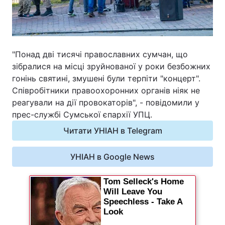
Відео з Youtube
Статті
Інтерв'ю
Думки
"Понад дві тисячі православних сумчан, що
Архів
Вакансії
зібралися на місці зруйнованої у роки безбожних
гонінь святині, змушені були терпіти "концерт".
Співробітники правоохоронних органів ніяк не
Контакти
реагували на дії провокаторів", - повідомили у
прес-службі Сумської єпархії УПЦ.
ПОСЛУГИ
Читати УНІАН в Telegram
УНІАН в Google News
Реклама на сайті
Фотобанк
Моніторинг
Пресцентр