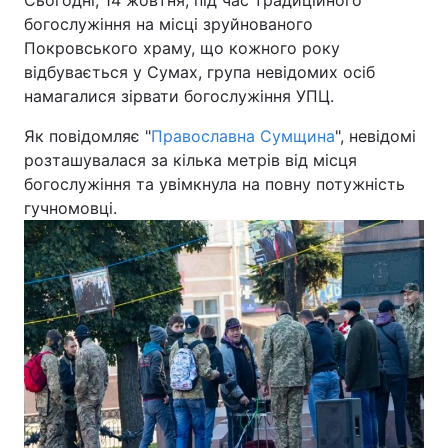
Сьогодні, 14 жовтня, під час традиційного
богослужіння на місці зруйнованого
Покровського храму, що кожного року
Київ
Львів
відбувається у Сумах, група невідомих осіб
Дніпро
Харків
намагалися зірвати богослужіння УПЦ.
Як повідомляє "
Православна Сумщина
", невідомі
Одеса
розташувалася за кілька метрів від місця
богослужіння та увімкнула на повну потужність
гучномовці.
Спорт
Наука
Техно і зв'язок
Лайт
Зброя
Інциденти
Здоров'я
Туризм
Цікавинки
Погода