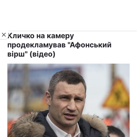
›
›
рус ›
Новини
Релігії
Паства
Кличко на камеру
продекламував "Афонський
вірш" (відео)