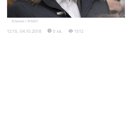
Кличко / УНІАН
12:15, 04.10.2018
0 хв.
1512
Головна
Війна
Україна
Політика
Економіка
Світ
Екологія
РЕГІОНИ