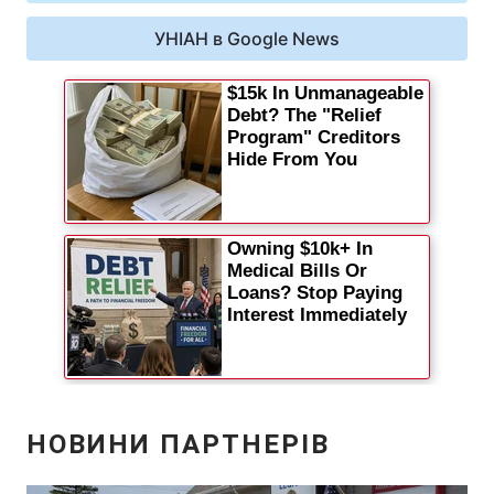
Відео з Youtube
Статті
УНІАН в Google News
Інтерв'ю
Думки
Архів
Вакансії
Контакти
ПОСЛУГИ
Реклама на сайті
Фотобанк
Моніторинг
Пресцентр