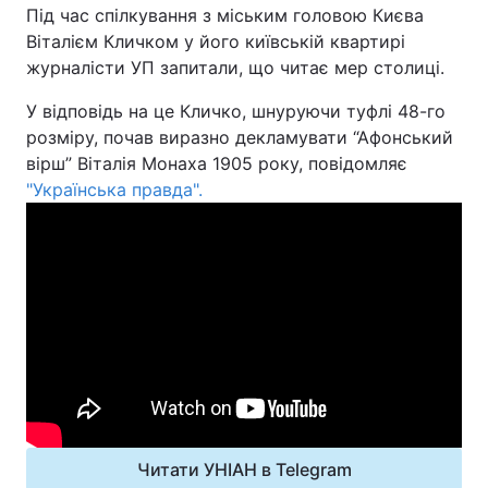
Під час спілкування з міським головою Києва
Віталієм Кличком у його київській квартирі
Київ
Львів
журналісти УП запитали, що читає мер столиці.
Дніпро
Харків
У відповідь на це Кличко, шнуруючи туфлі 48-го
розміру, почав виразно декламувати “Афонський
Одеса
вірш” Віталія Монаха 1905 року, повідомляє
"Українська правда".
Спорт
Наука
Техно і зв'язок
Лайт
Зброя
Інциденти
Здоров'я
Туризм
Цікавинки
Погода
Читати УНІАН в Telegram