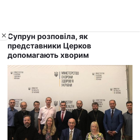
›
›
рус ›
Новини
Релігії
Паства
Супрун розповіла, як
представники Церков
допомагають хворим