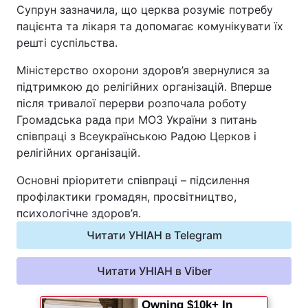
Супрун зазначила, що церква розуміє потребу
Відео з Youtube
Статті
пацієнта та лікаря та допомагає комунікувати їх
решті суспільства.
Інтерв'ю
Думки
Міністерство охорони здоров’я звернулися за
підтримкою до релігійних організацій. Вперше
Архів
Вакансії
після тривалої перерви розпочала роботу
Громадська рада при МОЗ України з питань
Контакти
співпраці з Всеукраїнською Радою Церков і
релігійних організацій.
ПОСЛУГИ
Основні пріоритети співпраці – підсилення
профілактики громадян, просвітництво,
психологічне здоров’я.
Реклама на сайті
Фотобанк
Читати УНІАН в Telegram
Моніторинг
Пресцентр
Читати УНІАН в Viber