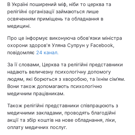
В Україні поширений міф, ніби то церква та
релігійні організації займаються лише
Київ
Львів
освяченням приміщень та обладнання в
медицині.
Дніпро
Харків
Про це інформує виконуюча обов'язки міністра
Одеса
охорони здоров'я Уляна Супрун у Facebook,
повідомляє
24 канал.
Спорт
Наука
За її словами, Церква та релігійні представники
надають величезну психологічну допомогу
людям, які борються з хворобою, та їхнім сім’ям.
Техно і зв'язок
Лайт
Вони також допомагають психологічно
медичним працівникам.
Зброя
Інциденти
Також релігійні представники співпрацюють з
Здоров'я
Туризм
медичними закладами, проводять благодійні
акції та збір коштів на нове обладнання, ліки,
Цікавинки
Погода
оплату медичних послуг.