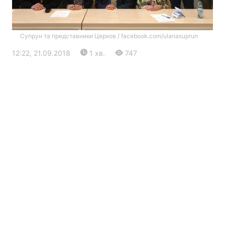
Супрун та представники Церков / facebook.com/ulanasuprun
12:22, 21.09.2018
1 хв.
747
Головна
Війна
Україна
Політика
Економіка
Світ
Екологія
РЕГІОНИ