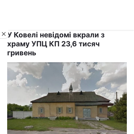
›
›
рус ›
Новини
Релігії
Паства
У Ковелі невідомі вкрали з
храму УПЦ КП 23,6 тисяч
гривень