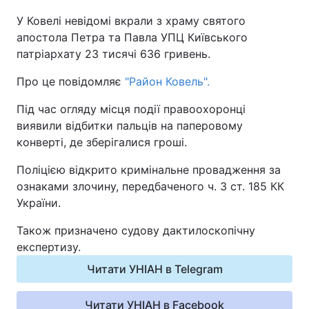
У Ковелі невідомі вкрали з храму святого
Київ
Львів
апостола Петра та Павла УПЦ Київського
патріархату 23 тисячі 636 гривень.
Дніпро
Харків
Про це повідомляє
"Район Ковель".
Одеса
Під час огляду місця події правоохоронці
виявили відбитки пальців на паперовому
конверті, де зберігалися гроші.
Спорт
Наука
Поліцією відкрито кримінальне провадження за
Техно і зв'язок
Лайт
ознаками злочину, передбаченого ч. 3 ст. 185 КК
України.
Зброя
Інциденти
Також призначено судову дактилоскопічну
експертизу.
Здоров'я
Туризм
Читати УНІАН в Telegram
Цікавинки
Погода
Читати УНІАН в Facebook