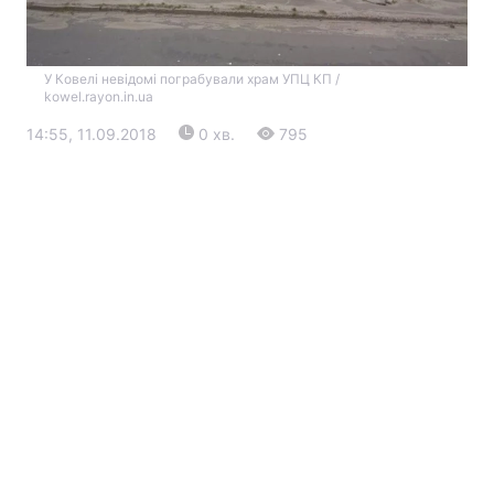
У Ковелі невідомі пограбували храм УПЦ КП /
kowel.rayon.in.ua
14:55, 11.09.2018
0 хв.
795
Головна
Війна
Україна
Політика
Економіка
Світ
Екологія
РЕГІОНИ