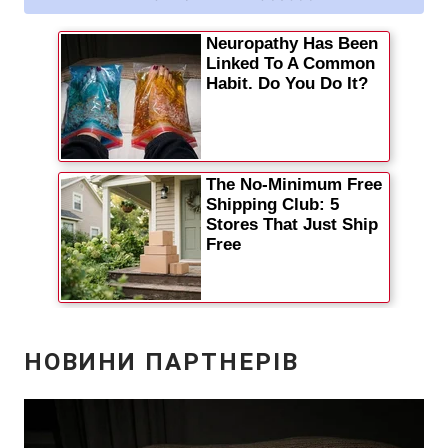
Відео з Youtube
Статті
Інтерв'ю
Думки
Архів
Вакансії
Контакти
ПОСЛУГИ
Реклама на сайті
Фотобанк
Моніторинг
Пресцентр