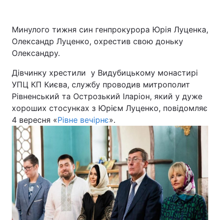
Київ
Львів
Минулого тижня син генпрокурора Юрія Луценка,
Олександр Луценко, охрестив свою доньку
Дніпро
Харків
Олександру.
Одеса
Дівчинку хрестили у Видубицькому монастирі
УПЦ КП Києва, службу проводив митрополит
Рівненський та Острозький Іларіон, який у дуже
Спорт
Наука
хороших стосунках з Юрієм Луценко, повідомляє
4 вересня «
Рівне вечірнє
».
Техно і зв'язок
Лайт
Зброя
Інциденти
Здоров'я
Туризм
Цікавинки
Погода