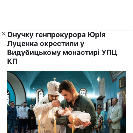
›
›
рус ›
Новини
Релігії
Паства
Онучку генпрокурора Юрія
Луценка охрестили у
Видубицькому монастирі УПЦ
КП