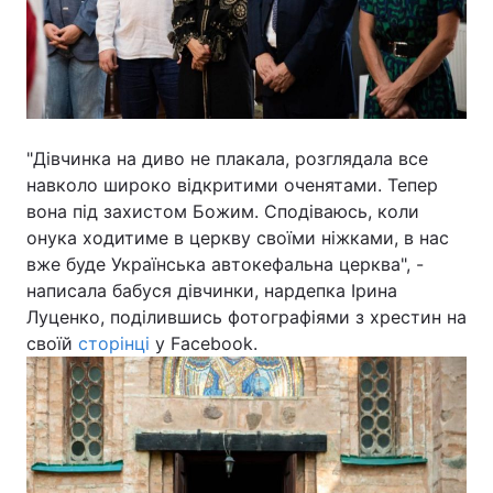
Відео з Youtube
Статті
Інтерв'ю
Думки
Архів
Вакансії
"Дівчинка на диво не плакала, розглядала все
навколо широко відкритими оченятами. Тепер
Контакти
вона під захистом Божим. Сподіваюсь, коли
онука ходитиме в церкву своїми ніжками, в нас
вже буде Українська автокефальна церква", -
ПОСЛУГИ
написала бабуся дівчинки, нардепка Ірина
Луценко, поділившись фотографіями з хрестин на
своїй
сторінці
у Facebook.
Реклама на сайті
Фотобанк
Моніторинг
Пресцентр