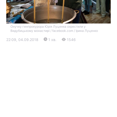
Онучку генпрокурора Юрія Луценка охрестили у
Видубицькому монастирі / facebook.com / Ірина Луценко
22:09, 04.09.2018
1 хв.
1546
Головна
Війна
Україна
Політика
Економіка
Світ
Екологія
РЕГІОНИ