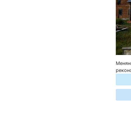
Відео з Youtube
Інтерв'ю
Архів
Контакти
Меняни
реконс
ПОСЛУГИ
Реклама на сайті
Моніторинг