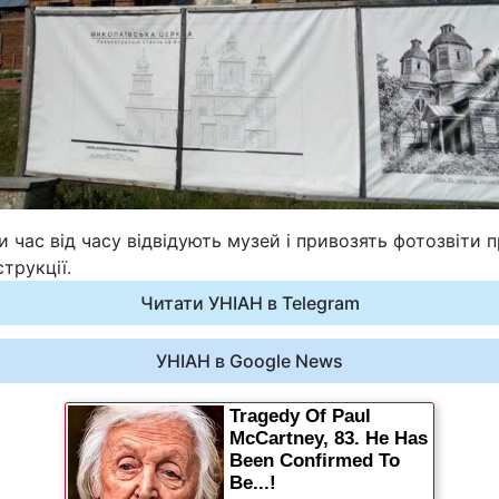
Статті
Думки
Вакансії
 час від часу відвідують музей і привозять фотозвіти п
трукції.
Читати УНІАН в Telegram
Фотобанк
УНІАН в Google News
Пресцентр