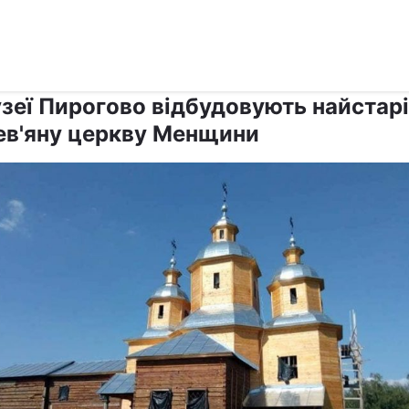
›
›
Релігії
Паства
узеї Пирогово відбудовують найстар
ев'яну церкву Менщини