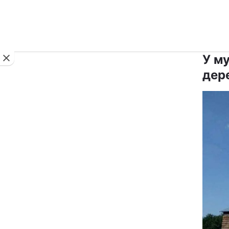
Новини
У м
дер