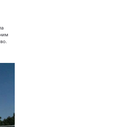
ла
яним
во.