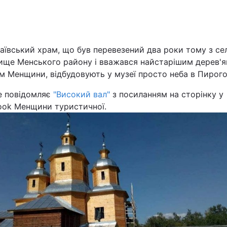
Львів
Харків
аївський храм, що був перевезений два роки тому з се
ище Менського району і вважався найстарішим дерев'
м Менщини, відбудовують у музеї просто неба в Пирого
е повідомляє
"Високий вал"
з посиланням на сторінку у
ook Менщини туристичної.
Наука
Лайт
Інциденти
Туризм
Погода