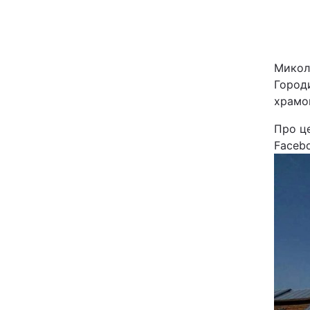
Київ
Дніпро
Микол
Город
Одеса
храмо
Про ц
Faceb
Спорт
Техно і зв'язок
Зброя
Здоров'я
Цікавинки