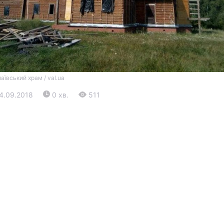
аївський храм / val.ua
04.09.2018
0 хв.
511
Війна
Політика
Світ