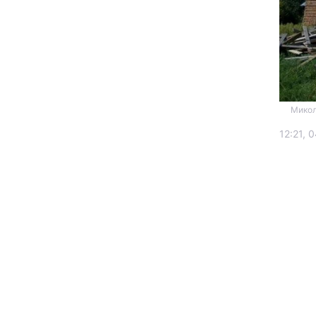
Микол
12:21, 
Головна
Україна
Економіка
Екологія
РЕГІОНИ