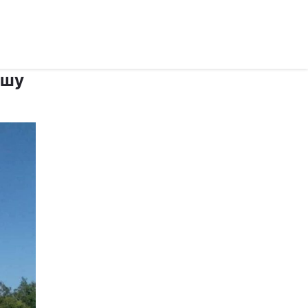
рус ›
ішу