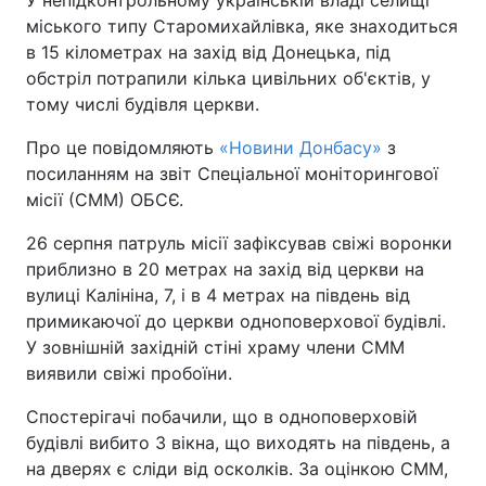
У непідконтрольному українській владі селищі
міського типу Старомихайлівка, яке знаходиться
в 15 кілометрах на захід від Донецька, під
Київ
Львів
обстріл потрапили кілька цивільних об'єктів, у
Дніпро
Харків
тому числі будівля церкви.
Про це повідомляють
«Новини Донбасу»
з
Одеса
посиланням на звіт Спеціальної моніторингової
місії (СММ) ОБСЄ.
Спорт
Наука
26 серпня патруль місії зафіксував свіжі воронки
приблизно в 20 метрах на захід від церкви на
Техно і зв'язок
Лайт
вулиці Калініна, 7, і в 4 метрах на південь від
примикаючої до церкви одноповерхової будівлі.
Зброя
Інциденти
У зовнішній західній стіні храму члени СММ
виявили свіжі пробоїни.
Здоров'я
Туризм
Спостерігачі побачили, що в одноповерховій
будівлі вибито 3 вікна, що виходять на південь, а
Цікавинки
Погода
на дверях є сліди від осколків. За оцінкою СММ,