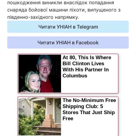
пошкодження виникли внаслідок попадання
Відео з Youtube
Статті
снаряда бойової машини піхоти, випущеного з
південно-західного напрямку.
Інтерв'ю
Думки
Читати УНІАН в Telegram
Архів
Вакансії
Читати УНІАН в Facebook
Контакти
ПОСЛУГИ
Реклама на сайті
Фотобанк
Моніторинг
Пресцентр