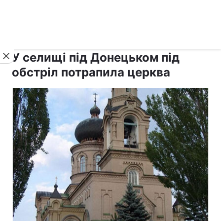
›
›
рус ›
Новини
Релігії
Паства
У селищі під Донецьком під
обстріл потрапила церква