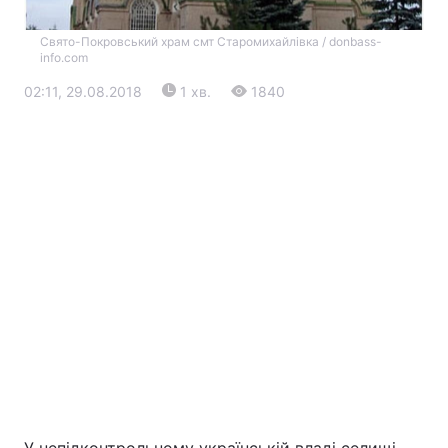
Свято-Покровський храм смт Старомихайлівка / donbass-
info.com
02:11, 29.08.2018
1 хв.
1840
Головна
Війна
Україна
Політика
Економіка
Світ
Екологія
РЕГІОНИ