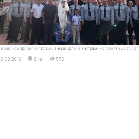
 молились про загиблих працівників органів внутрішніх справ / news.church
23.08.2018
2 хв.
573
Війна
Політика
Світ