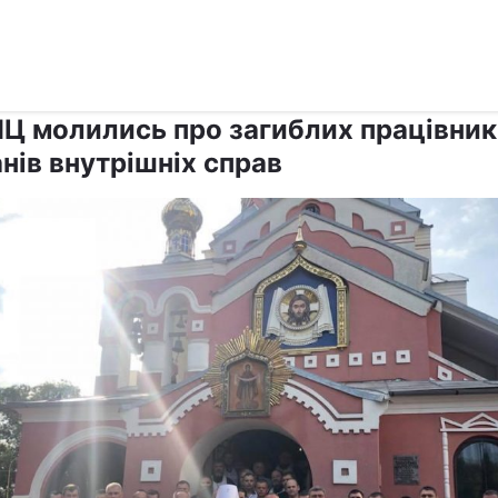
›
›
Релігії
Паства
ПЦ молились про загиблих працівник
нів внутрішніх справ