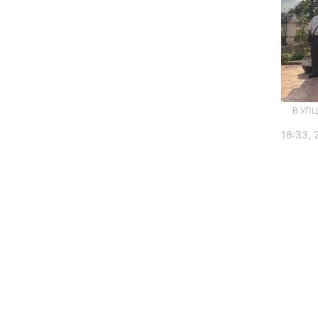
В УПЦ
16:33, 
Головна
Україна
Економіка
Екологія
РЕГІОНИ