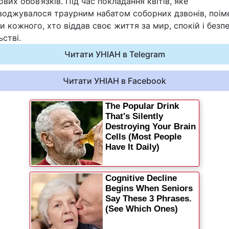
вих обов’язків. Під час покладання квітів, яке
воджувалося траурним набатом соборних дзвонів, поім
и кожного, хто віддав своє життя за мир, спокій і безп
ьстві.
Читати УНІАН в Telegram
Читати УНІАН в Facebook