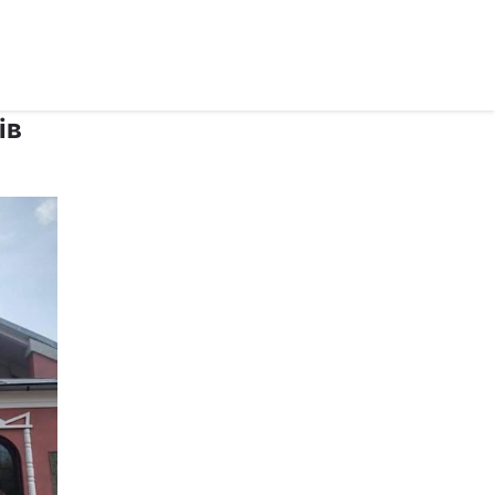
рус ›
ів