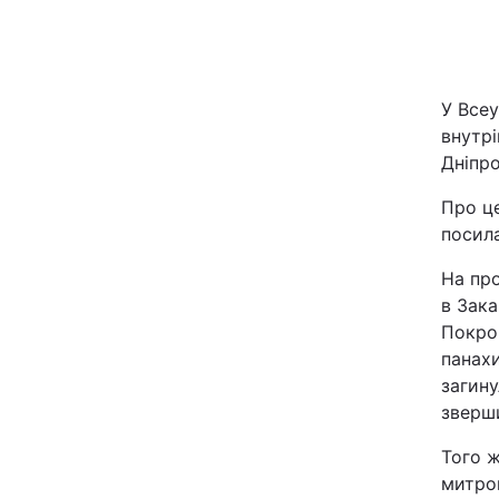
Київ
Дніпро
У Всеу
внутрі
Одеса
Дніпро
Про ц
посил
Спорт
На про
Техно і зв'язок
в Зак
Покро
Зброя
панахи
загину
Здоров'я
зверш
Того ж
Цікавинки
митроп