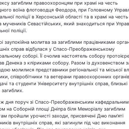
ексу загиблим правоохоронцям при храмі на честь
Статті
дного воїна флотоводця Феодора, при Головному Управл
альної поліції в Херсонській області та в храмі на честь
Думки
 мучеників Севастійських, який знаходиться при Управ
ьної поліції.
Вакансії
рі заупокійна молитва за загиблими працівниками орган
ішніх справ відбулася у Спасо-Преображенському
альному соборі. Її очолив настоятель собору протоієр
в Денека з кліриками собору. Разом із духовенством з
дою молилися представники регіональної та міської вл
ики, співробітники та ветерани правоохоронних органів
ачі та студенти Університету внутрішніх справ, близькі
Фотобанк
 загиблих.
 ж дня поруч зі Спасо-Преображенським кафедральним
Пресцентр
ом на Соборній площі Дніпра біля Меморіалу загиблим
ам пройшли урочисті заходи, присвячені Дню пам’яті
ників внутрішніх справ, які загинули під час виконання