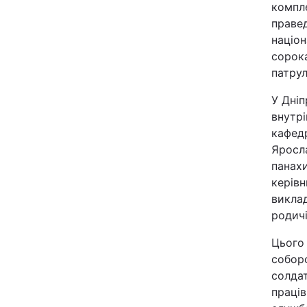
компл
Відео з Youtube
праве
націон
Інтерв'ю
сорока
патрул
Архів
У Дніп
внутр
Контакти
кафедр
Яросла
панахи
ПОСЛУГИ
керівн
виклад
Реклама на сайті
родичі
Цього
Моніторинг
собор
солдат
праців