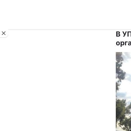
Новини
В У
орга