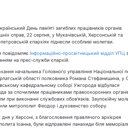
Львів
Харків
країнський День пам’яті загиблих працівників органів
шніх справ, 22 серпня, у Мукачівській, Херсонській та
петровській єпархіях піднесли особливі молитви.
е повідомляє
Інформаційно-просвітницький відділ УПЦ
анням на прес-служби єпархій.
Наука
хання начальника Головного управління Національної по
Лайт
арпатській області полковника Романа Стефанишина, у 
вському кафедральному соборі Ужгорода відбулася
Інциденти
да за спочилими працівниками правоохоронних органів
ли при виконанні службових обов’язків. Заупокійну мол
Туризм
или митрополит Феодор і духовенство собору.
 дня у Херсоні, з благословення правлячого архієрея
Погода
олита Іоанна, були відправлені панахиди біля меморіал