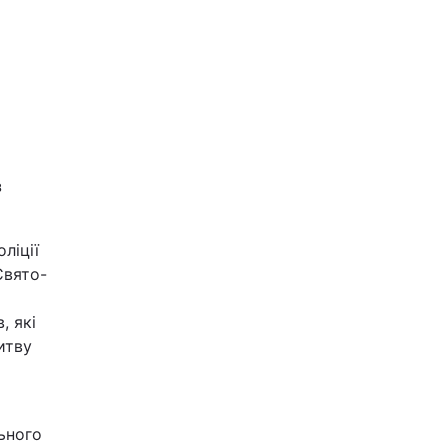
з
ліції
Свято-
, які
итву
ьного