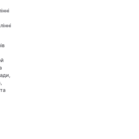
інні
лінні
ів
ей
а
ади,
,
 та