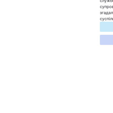
службо
супро
згадал
суспіл