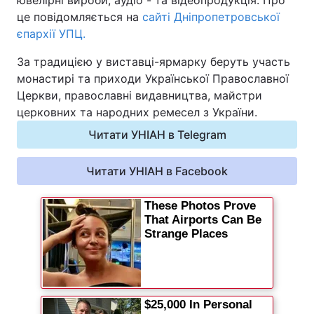
ювелірні вироби, аудіо - та відеопродукція. Про
це повідомляється на
Відео з Youtube
сайті Дніпропетровської
Статті
єпархії УПЦ.
Інтерв'ю
Думки
За традицією у виставці-ярмарку беруть участь
монастирі та приходи Української Православної
Архів
Вакансії
Церкви, православні видавництва, майстри
церковних та народних ремесел з України.
Контакти
Читати УНІАН в Telegram
Читати УНІАН в Facebook
ПОСЛУГИ
Реклама на сайті
Фотобанк
Моніторинг
Пресцентр