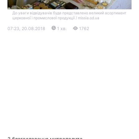
До уваги відвідувачів буде представлено великий асортимент
церковної і промислової продукції / missia.od.ua
07:23, 20.08.2018
1 хв.
1762
Головна
Війна
Україна
Політика
Економіка
Світ
Екологія
РЕГІОНИ