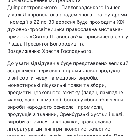
З благословення митрополита
Дніпропетровського і Павлоградського Іринея
у холі Дніпровського академічного театру драми
Київ
Львів
і комедії з 22 по 30 вересня буде проходити ХІХ
Дніпро
Харків
духовно-просвітницька православна виставка-
ярмарок «Світло Православ'я», присвячена святу
Одеса
Різдва Пресвятої Богородиці та
Воздвиженню Хреста Господнього.
До уваги відвідувачів буде представлено великий
Спорт
Наука
асортимент церковної і промислової продукції:
різні сорти меду та медових виробів,
Техно і зв'язок
Лайт
монастирські лікувальні трави та збори,
предмети церковного вжитку (ладан, лампадне
Зброя
Інциденти
масло, запашні масла), богослужбові облачення,
вироби народного ремесла і промисли,
Здоров'я
Туризм
продукція з тканини, Оренбурзькі хустки і шалі,
вироби з фаянсу та кераміки, православна
Цікавинки
Погода
література, дитячі ігри, іконопис, живопис,