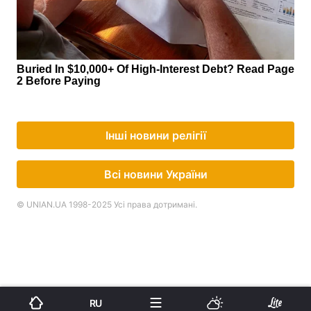
Інші новини релігії
Всі новини України
© UNIAN.UA 1998-2025 Усі права дотримані.
RU