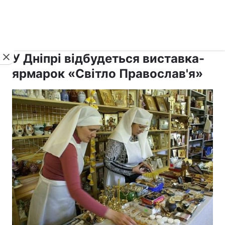
›
›
рус ›
Новини
Релігії
Паства
У Дніпрі відбудеться виставка-
ярмарок «Світло Православ'я»