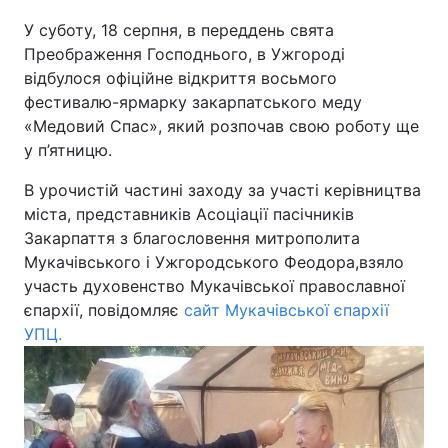
У суботу, 18 серпня, в переддень свята
Київ
Львів
Преображення Господнього, в Ужгороді
відбулося офіційне відкриття восьмого
Дніпро
Харків
фестивалю-ярмарку закарпатського меду
«Медовий Спас», який розпочав свою роботу ще
Одеса
у п’ятницю.
В урочистій частині заходу за участі керівництва
Спорт
Наука
міста, представників Асоціації пасічників
Закарпаття з благословення митрополита
Мукачівського і Ужгородського Феодора,взяло
Техно і зв'язок
Лайт
участь духовенство Мукачівської православної
єпархії, повідомляє
сайт Мукачівської єпархії
Зброя
Інциденти
УПЦ.
Здоров'я
Туризм
Цікавинки
Погода