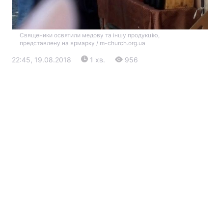
Священики освятили медову та іншу продукцію,
представлену на ярмарку / m-church.org.ua
22:45, 19.08.2018
1 хв.
956
Головна
Війна
Україна
Політика
Економіка
Світ
Екологія
РЕГІОНИ