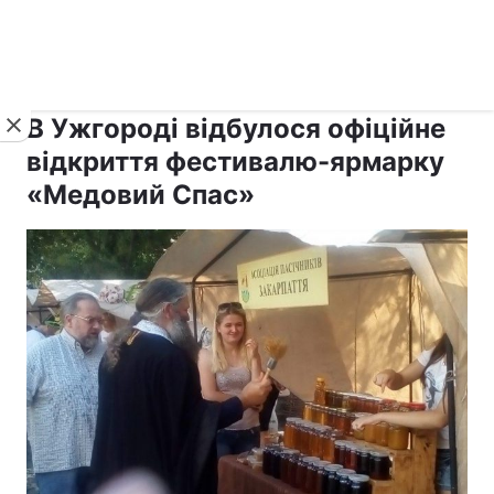
›
›
рус ›
Новини
Релігії
Паства
В Ужгороді відбулося офіційне
відкриття фестивалю-ярмарку
«Медовий Спас»