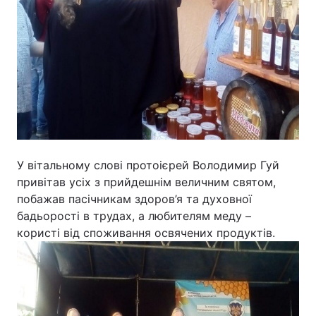
Відео з Youtube
Статті
Інтерв'ю
Думки
Архів
Вакансії
Контакти
У вітальному слові протоієрей Володимир Гуй
ПОСЛУГИ
привітав усіх з прийдешнім величним святом,
побажав пасічникам здоров’я та духовної
бадьорості в трудах, а любителям меду –
Реклама на сайті
Фотобанк
користі від споживання освячених продуктів.
Моніторинг
Пресцентр