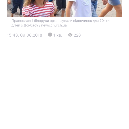
Православні білоруси організували відпочинок для 70-ти
дітей з Донбасу / news.church.ua
15:43, 09.08.2018
1 хв.
228
Головна
Війна
Україна
Політика
Економіка
Світ
Екологія
РЕГІОНИ