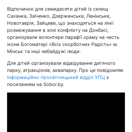
Відпочинок для семидесяти дітей із селищ
Київ
Львів
Саханка, Заїченко, Дзержинське, Ленінське,
Новотаврія, Зайцеве, що знаходяться на лінії
Дніпро
Харків
розмежування в зоні конфлікту на Донбасі,
організували волонтери парафії храму на честь
Одеса
ікони Богоматері «Всіх скорботних Радість» м.
Мінськ та інші небайдужі люди.
Спорт
Наука
Для дітей організували відвідування дитячого
парку, атракціонів, аквапарку. Про це повідомляє
Інформаційно-просвітницький відділ УПЦ
з
Техно і зв'язок
Лайт
посиланням на Sоbor.by.
Зброя
Інциденти
Здоров'я
Туризм
Цікавинки
Погода