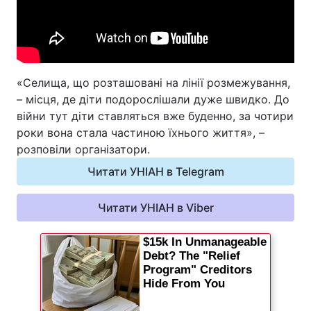
Відео з Youtube
Статті
Інтерв'ю
Думки
«Селища, що розташовані на лінії розмежування,
Архів
Вакансії
– місця, де діти подорослішали дуже швидко. До
війни тут діти ставляться вже буденно, за чотири
Контакти
роки вона стала частиною їхнього життя», –
розповіли організатори.
Читати УНІАН в Telegram
ПОСЛУГИ
Читати УНІАН в Viber
Реклама на сайті
Фотобанк
Моніторинг
Пресцентр