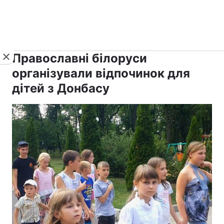
›
›
рус ›
Новини
Релігії
Паства
Православні білоруси
організували відпочинок для
дітей з Донбасу