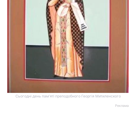
Сьогодні день пам'яті преподобного Георгія Митиленского
Реклама