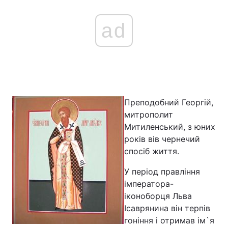
ad
Преподобний Георгій,
митрополит
Митиленський, з юних
років вів чернечий
спосіб життя.
У період правління
імператора-
іконоборця Льва
Ісаврянина він терпів
гоніння і отримав ім`я