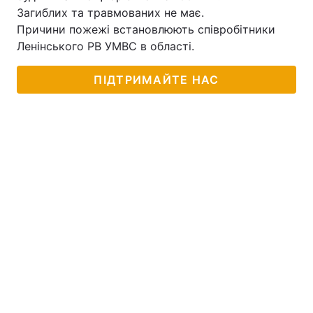
Загиблих та травмованих не має.
Причини пожежі встановлюють співробітники
Ленінського РВ УМВС в області.
Головна
Війна
ПІДТРИМАЙТЕ НАС
Україна
Політика
Економіка
Світ
Спорт
Наука
Техно і зв'язок
Лайт
Зброя
Інциденти
Здоров'я
Туризм
Цікавинки
Погода
Екологія
Регіони