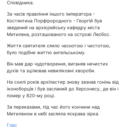
Сповідника.
За часів правління іншого імператора -
Костянтина Порфірородного - Георгій був
зведений на архієрейську кафедру міста
Митилена, розташованого на острові Лесбос.
Життя святителя сяяло чеснотою і чистотою,
було подібне життю ангельському.
Він мав дар чудотворення, виганяв нечистих
духів та зцілював невиліковні хвороби.
На схилі років архіпастир знову зазнав гонінь від
іконоборців і був засланий до Херсонесу., де він і
помер у 820-му році.
За переказами, під час його кончини над
Митиленом в небі засяяла яскрава зірка.
Глас