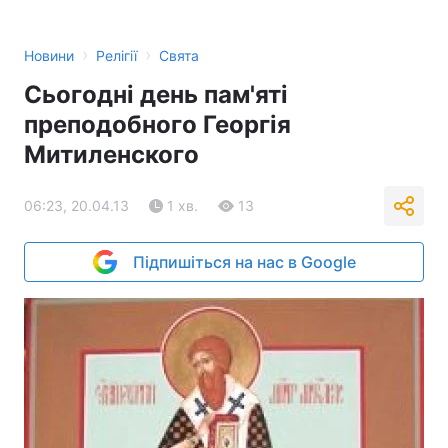
Тема оформлення
›
›
Новини
Релігії
Свята
Сьогодні день пам'яті
преподобного Георгія
Митиленского
06:23, 20.04.13
1 хв.
13
Підпишіться на нас в Google