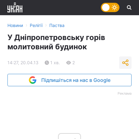
›
›
Новини
Релігії
Паства
У Дніпропетровську горів
молитовний будинок
14:27, 20.04.13
1 хв.
2
Підпишіться на нас в Google
Реклама