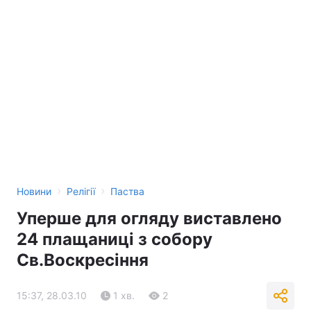
›
›
Новини
Релігії
Паства
Уперше для огляду виставлено
24 плащаниці з собору
Св.Воскресіння
15:37, 28.03.10
1 хв.
2