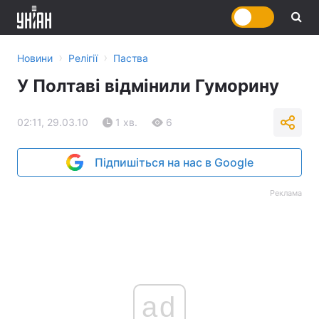
›
›
Новини
Релігії
Паства
У Полтаві відмінили Гуморину
02:11, 29.03.10
1 хв.
6
Підпишіться на нас в Google
Реклама
ad