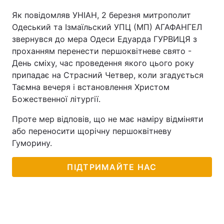
Як повідомляв УНІАН, 2 березня митрополит
Лонгріди
Одеський та Ізмаїльский УПЦ (МП) АГАФАНГЕЛ
звернувся до мера Одеси Едуарда ГУРВИЦЯ з
Відео з Youtube
Статті
проханням перенести першоквітневе свято -
День сміху, час проведення якого цього року
Інтерв'ю
Думки
припадає на Страсний Четвер, коли згадується
Таємна вечеря і встановлення Христом
Архів
Вакансії
Божественної літургії.
Контакти
Проте мер відповів, що не має наміру відміняти
або переносити щорічну першоквітневу
Послуги
Гуморину.
ПІДТРИМАЙТЕ НАС