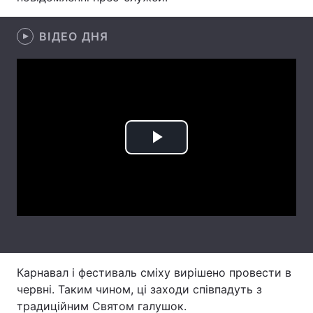
ВІДЕО ДНЯ
Головна
Війна
Україна
Політика
Економіка
Світ
Play
Спорт
Наука
Video
Техно і зв'язок
Лайт
Зброя
Інциденти
Здоров'я
Туризм
Карнавал і фестиваль сміху вирішено провести в
Цікавинки
Погода
червні. Таким чином, ці заходи співпадуть з
традиційним Святом галушок.
Екологія
Регіони