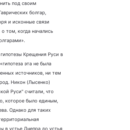
нить под своим
Таврических болгар,
оря и исконные связи
 о том, когда начались
олгарами».
 гипотезы Крещения Руси в
 «гипотеза эта не была
енных источников, ни тем
род. Никон (Лысенко)
кой Руси" считали, что
во, которое было единым,
ва. Однако для таких
территориальная
ы в устье Днепра до устья