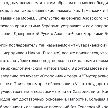
реходным племенем и каким образом она могла объеди
сподством такие славянские племена, как Таманских и 
итавших за морем. Жительство на берегах Азовского м
вского края с этими берегами устраняют и сам вопрос
ошения Днепровской Руси с Азовско-Черноморскими Б
угой последователь так называемой «тмутараканской»
в., иеродиакон Никон (Лысенко) все же признается, что
статочно убедительно подтверждена ни данными письм
лее археологиче¬ским материалом». В другом месте ие
раведливо отмечает: «Сторонники теории "Тмутараканс
вяне в При¬черноморье образовали в VIII в. государст
гу¬щественным и независимым ни от Хазарии, ни от Кие
водов нет достаточных оснований. Напротив, большая 
збросанность славянских поселений (от Тендерской кос