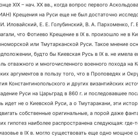
онце XIX – нач. XX вв., когда вопрос первого Аскольдов
ИАН) Крещения на Руси еще не был достаточно исслед
 И. Иловайский, Е. Е. Голубинский, В. А. Пархоменко, Г. 
агали, что Фотиево Крещение в IX в. произошло не в Кие
рноморской или Тмутарканской Руси. Такое мнение ос
дположении, будто бы Киевская Русь в IX в. не имела 
оль отважного и многочисленного военного похода на 
ких аргументов в пользу того, что в Проповедях и Ок
тия Константинопольского и других византийских ист
адение Руси на Царьград в 860 г. и последовавшее пос
ь идет не о Киевской Руси, а о Тмутаракани, эти исто
двигать собственные оригинальные, а порой даже фант
ких гипотез наиболее распространена следующая: где-
иазовье в IX в. могло существовать еще одно мощное 