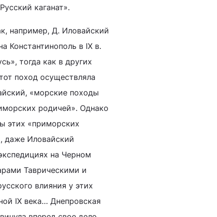
Русский каганат».
ак, например, Д. Иловайский
на Константинополь в IX в.
ь», тогда как в других
этот поход осуществляла
вайский, «морские походы
риморских родичей». Однако
ы этих «приморских
м, даже Иловайский
 экспедициях на Черном
гарами Таврическими и
русского влияния у этих
ной IX века… Днепровская
винула вперед свое дело