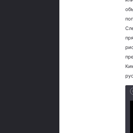
об
поп
Сл
пря
ри
пр
Ки
рус