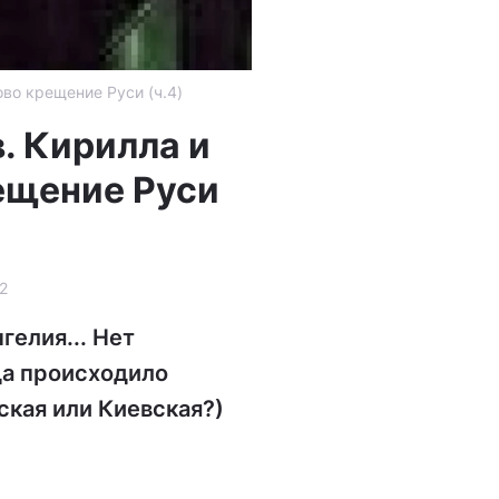
во крещение Руси (ч.4)
. Кирилла и
ещение Руси
2
гелия... Нет
да происходило
ская или Киевская?)