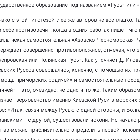
сударственное образование под названием «Русь» или «
ако с этой гипотезой у ее же авторов не все гладко. Т
 себе противоречит, когда в одних работах пишет, что 
дила некая самостоятельная «Азовско-Черноморская Рус
верждает совершенно противоположное, отмечая, что 
непровская или Полянская Русь». Как уточняет Д. Ило
евских Руссов совершались, конечно, с помощью их п
омощь приморских родичей» и самостоятельные поход
ичей» – это, очевидно, не одно и то же. Таким образо
изнает верховенство именно Киевской Руси в морских
ре: «Итак, связи между Русью с одной стороны, и Бол
анскими – с другой, существовали искони. Но начало 
лгар можно приблизительно определить первой полови
и Полянская Русь около этого времени значительно под