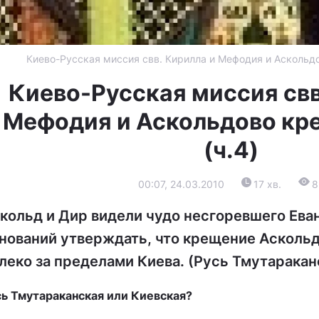
Киево-Русская миссия свв. Кирилла и Мефодия и Аскольдо
Киево-Русская миссия свв
Мефодия и Аскольдово кр
(ч.4)
00:07, 24.03.2010
17 хв.
8
кольд и Дир видели чудо несгоревшего Еван
нований утверждать, что крещение Асколь
леко за пределами Киева. (Русь Тмутаракан
сь Тмутараканская или Киевская?