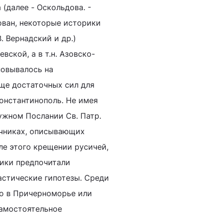
а (далее - Оскольдова. -
ован, некоторые историки
В. Вернадский и др.)
вской, а в т.н. Азовско-
новывалось на
еще достаточных сил для
Константинополь. Не имея
ружном Послании Св. Патр.
очниках, описывающих
ле этого крещении русичей,
рики предпочитали
астические гипотезы. Среди
то в Причерноморье или
самостоятельное