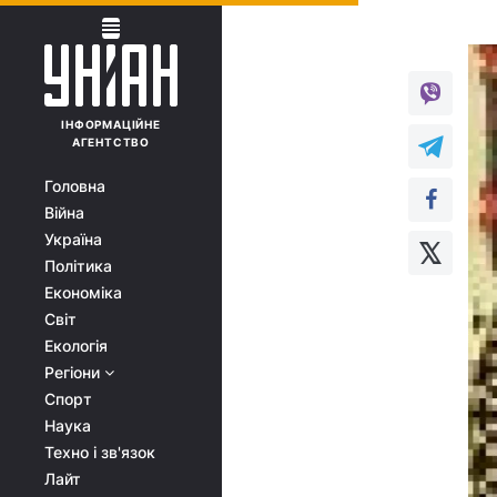
ІНФОРМАЦІЙНЕ
АГЕНТСТВО
Головна
Війна
Україна
Політика
Економіка
Світ
Екологія
Регіони
Спорт
Наука
Техно і зв'язок
Лайт