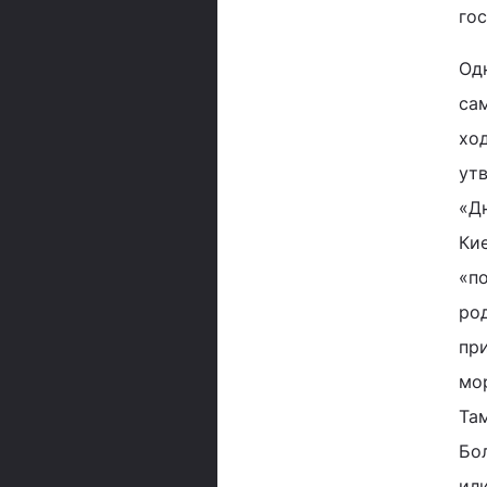
го
Одн
сам
хо
ут
«Д
Ки
«п
род
пр
мо
Там
Бо
ил