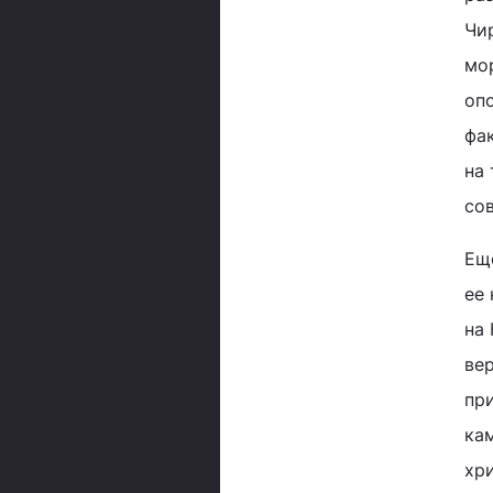
Чи
мо
оп
фа
на 
со
Ещ
ее
на
вер
пр
кам
хри