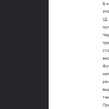
В к
УН
(Д.
пол
Че
пре
ст
вес
Фо
нап
реч
вы
та
Пр