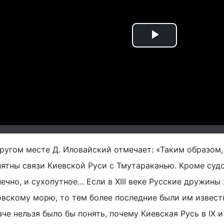
Play
Video
ругом месте Д. Иловайский отмечает: «Таким образом,
нятны связи Киевской Руси с Тмутараканью. Кроме суд
ечно, и сухопутное… Если в XIII веке Русские дружины
овскому морю, то тем более последние были им извес
че нельзя было бы понять, почему Киевская Русь в IX 