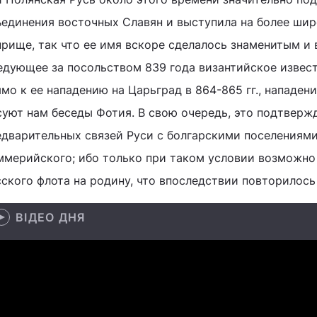
ъединения восточных Славян и выступила на более ши
рище, так что ее имя вскоре сделалось знаменитым и в
едующее за посольством 839 года византийское извест
мо к ее нападению на Царьград в 864-865 гг., нападен
суют нам беседы Фотия. В свою очередь, это подтверж
едварительных связей Руси с болгарскими поселениями
ммерийского; ибо только при таком условии возможно
ского флота на родину, что впоследствии повторилось
ВІДЕО ДНЯ