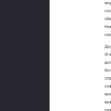
мо
го
об
Кие
сн
Др
IX 
до
бо
сп
сла
мо
вы
ра