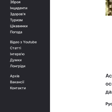
Зброя
Інциденти
Здоров'я
Туризм
Цікавинки
Погода
Відео з Youtube
Статті
Інтерв'ю
Думки
Лонгріди
Ас
Архів
Вакансії
ос
Контакти
да
Ру