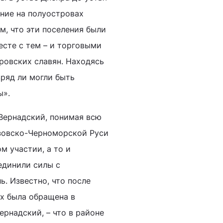
ение на полуостровах
м, что эти поселения были
есте с тем – и торговыми
овских славян. Находясь
вряд ли могли быть
ы».
 Вернадский, понимая всю
Азовско-Черноморской Руси
м участии, а то и
ъединили силы с
. Известно, что после
их была обращена в
ернадский, – что в районе