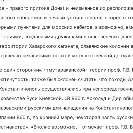
ра – правого притока Дона) и неизменное их располож
рского побережья и речных устьях говорят скорее о то
орными пунктами для морских набегов, а возможно, вм
кториями, созданными дружинами воинствен¬ных днепр
территории Хазарского каганата, славянские колонии 
вершенно независимы от этой могущественной держав
е один сторонник «тмутараканской» теории проф. Г.В.
 натянутость, также был склонен считать, что походы 
 Константинополь осуществлялись при непосредственно
ховенстве Руси Киевской: «В 860 г. Аскольд и Дир об
иазовскими русскими для нападения на Константинополь
пании 860 г., по крайней мере, некоторая часть русск
стианство». «Вполне возможно, – отмечает проф. Г.В. В