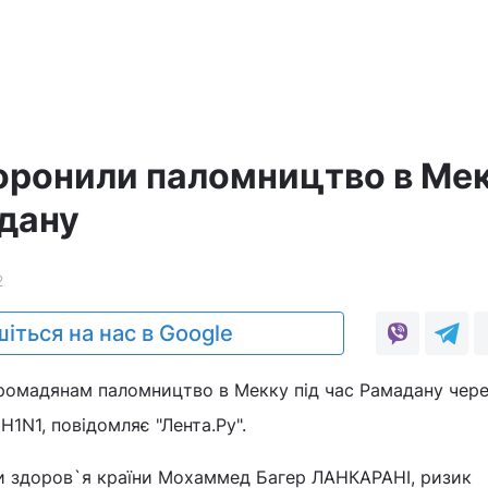
оронили паломництво в Ме
адану
2
іться на нас в Google
громадянам паломництво в Мекку під час Рамадану чер
H1N1, повідомляє "Лента.Ру".
ни здоров`я країни Мохаммед Багер ЛАНКАРАНІ, ризик