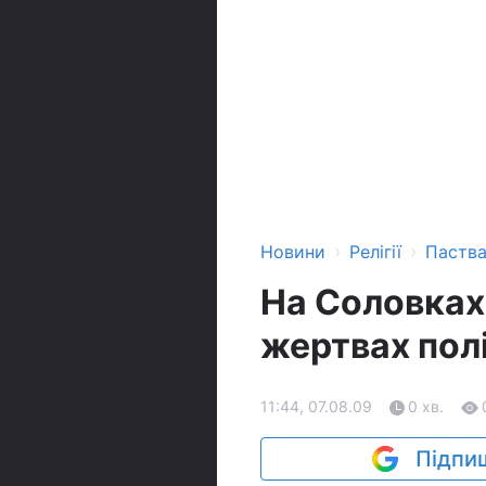
›
›
Новини
Релігії
Паств
На Соловках
жертвах пол
11:44, 07.08.09
0 хв.
Підпиш