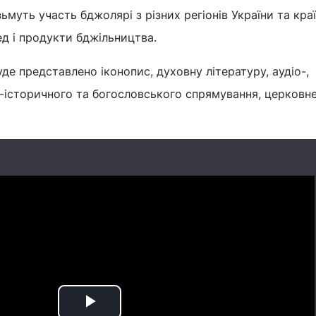
ьмуть участь бджолярі з різних регіонів України та кра
д і продукти бджільництва.
уде представлено іконопис, духовну літературу, аудіо-,
-історичного та богословського спрямування, церковн