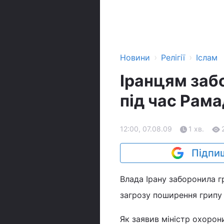
›
›
Новини
Релігії
Іслам
Іранцям заб
під час Рам
12:00, 07.08.09
1 хв.
Підпиш
Влада Ірану заборонила 
загрозу поширення грипу 
Як заявив міністр охоро