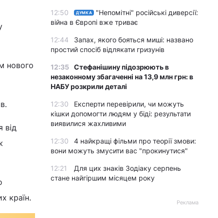
12:50
"Непомітні" російські диверсії:
ДУМКА
війна в Європі вже триває
у
12:44
Запах, якого бояться миші: названо
простий спосіб відлякати гризунів
м нового
12:35
Стефанішину підозрюють в
незаконному збагаченні на 13,9 млн грн: в
НАБУ розкрили деталі
в.
12:30
Експерти перевірили, чи можуть
кішки допомогти людям у біді: результати
виявилися жахливими
 від
12:30
4 найкращі фільми про теорії змови:
ж
вони можуть змусити вас "прокинутися"
12:21
Для цих знаків Зодіаку серпень
стане найгіршим місяцем року
о
х країн.
Реклама