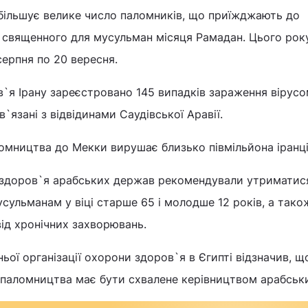
більшує велике число паломників, що приїжджають до
ас священного для мусульман місяця Рамадан. Цього рок
ерпня по 20 вересня.
`я Ірану зареєстровано 145 випадків зараження вірусо
в`язані з відвідинами Саудівської Аравії.
омництва до Мекки вирушає близько півмільйона іранці
и здоров`я арабських держав рекомендували утриматися
ульманам у віці старше 65 і молодше 12 років, а тако
ід хронічних захворювань.
ьої організації охорони здоров`я в Єгипті відзначив, щ
 паломництва має бути схвалене керівництвом арабськи