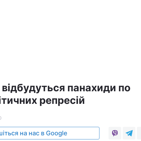
а
 відбудуться панахиди по
ітичних репресій
0
іться на нас в Google