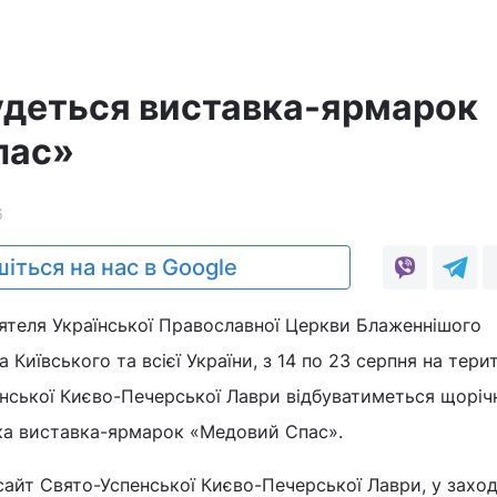
а
будеться виставка-ярмарок
пас»
6
іться на нас в Google
ятеля Української Православної Церкви Блаженнішого
иївського та всієї України, з 14 по 23 серпня на терит
енської Києво-Печерської Лаври відбуватиметься щоріч
ка виставка-ярмарок «Медовий Спас».
сайт Свято-Успенської Києво-Печерської Лаври, у заход