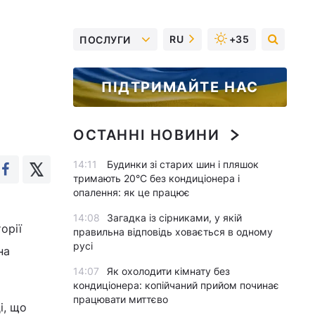
RU
+35
ПОСЛУГИ
ПІДТРИМАЙТЕ НАС
ОСТАННІ НОВИНИ
14:11
Будинки зі старих шин і пляшок
тримають 20°C без кондиціонера і
опалення: як це працює
14:08
Загадка із сірниками, у якій
орії
правильна відповідь ховається в одному
русі
на
14:07
Як охолодити кімнату без
кондиціонера: копійчаний прийом починає
працювати миттєво
і, що