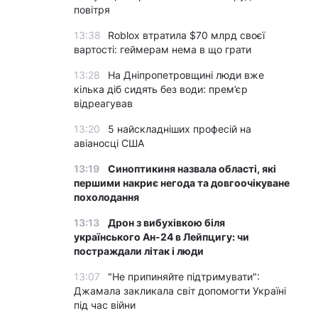
повітря
13:38
Roblox втратила $70 млрд своєї
вартості: геймерам нема в що грати
13:28
На Дніпропетровщині люди вже
кілька діб сидять без води: прем’єр
відреагував
13:20
5 найскладніших професій на
авіаносці США
13:19
Синоптикиня назвала області, які
першими накриє негода та довгоочікуване
похолодання
13:13
Дрон з вибухівкою біля
українського Ан-24 в Лейпцигу: чи
постраждали літак і люди
13:07
"Не припиняйте підтримувати":
Джамала закликала світ допомогти Україні
під час війни