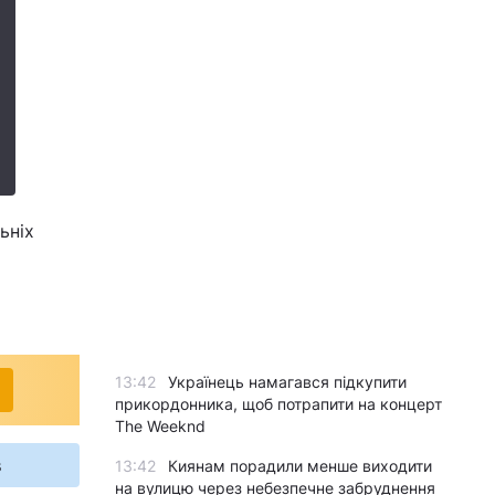
ьніх
13:42
Українець намагався підкупити
прикордонника, щоб потрапити на концерт
The Weeknd
s
13:42
Киянам порадили менше виходити
на вулицю через небезпечне забруднення