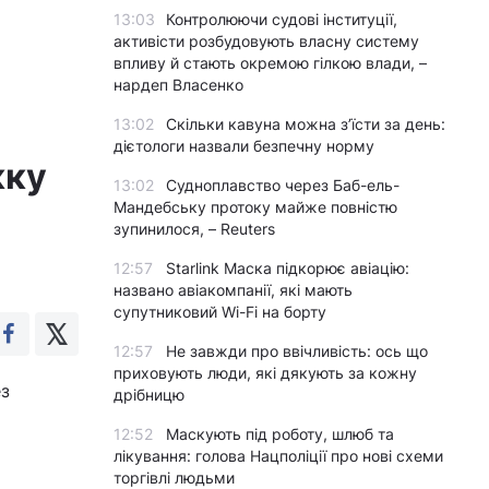
13:03
Контролюючи судові інституції,
активісти розбудовують власну систему
впливу й стають окремою гілкою влади, –
нардеп Власенко
13:02
Скільки кавуна можна з’їсти за день:
дієтологи назвали безпечну норму
кку
13:02
Судноплавство через Баб-ель-
Мандебську протоку майже повністю
зупинилося, – Reuters
12:57
Starlink Маска підкорює авіацію:
названо авіакомпанії, які мають
супутниковий Wi-Fi на борту
12:57
Не завжди про ввічливість: ось що
приховують люди, які дякують за кожну
ез
дрібницю
12:52
Маскують під роботу, шлюб та
лікування: голова Нацполіції про нові схеми
торгівлі людьми