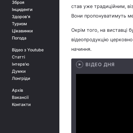
Зброя
став уже традиційним, віз
Інциденти
Вони пропонуватимуть ме
Здоров'я
Туризм
Окрім того, на виставці б
Цікавинки
Погода
відеопродукцію церковно
начиння.
Відео з Youtube
Статті
Інтерв'ю
ВІДЕО ДНЯ
Думки
Лонгріди
Архів
Вакансії
Контакти