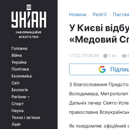
›
›
Новини
Релігії
Паств
У Києві від
ІНФОРМАЦІЙНЕ
«Медовий С
АГЕНТСТВО
Головна
Війна
17:52, 07.08.09
1 хв.
Україна
Підпиш
Політика
Економіка
Світ
З благословення Предсто
Екологія
Володимира, Митрополита К
Регіони
Дальніх печер Свято-Усп
Спорт
Наука
православна Всеукраїнсь
Техно і зв'язок
Лайт
Як повідомляє офіційний 