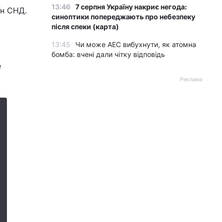
13:46
7 серпня Україну накриє негода:
їн СНД.
синоптики попереджають про небезпеку
після спеки (карта)
13:45
Чи може АЕС вибухнути, як атомна
бомба: вчені дали чітку відповідь
е
Реклама