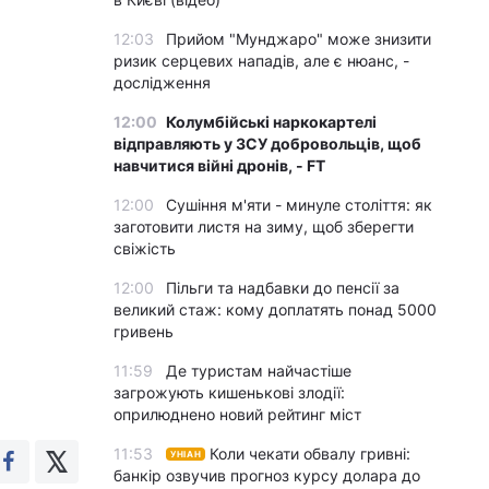
12:03
Прийом "Мунджаро" може знизити
ризик серцевих нападів, але є нюанс, -
дослідження
12:00
Колумбійські наркокартелі
відправляють у ЗСУ добровольців, щоб
навчитися війні дронів, - FT
12:00
Сушіння м'яти - минуле століття: як
заготовити листя на зиму, щоб зберегти
свіжість
12:00
Пільги та надбавки до пенсії за
великий стаж: кому доплатять понад 5000
гривень
11:59
Де туристам найчастіше
загрожують кишенькові злодії:
оприлюднено новий рейтинг міст
11:53
Коли чекати обвалу гривні:
УНІАН
банкір озвучив прогноз курсу долара до