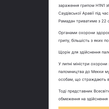
зараження грипом H1N1 з
Саудівської Аравії під ч
Рамадан триватиме з 22 с
Органами охорони здоров
грипу, більшість з яких по
Щорік для здійснення пал
У липні міністри охорон
паломництва до Мекки мус
особам, що страждають в
Тоді представник Всесвітн
обмеження на здійснення