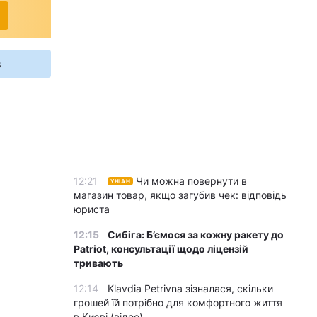
s
12:21
Чи можна повернути в
УНІАН
магазин товар, якщо загубив чек: відповідь
юриста
12:15
Сибіга: Б’ємося за кожну ракету до
Patriot, консультації щодо ліцензій
тривають
12:14
Klavdia Petrivna зізналася, скільки
грошей їй потрібно для комфортного життя
в Києві (відео)