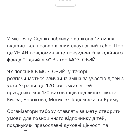
У містечку Седнів поблизу Чернігова 17 липня
відкриється православний скаутський табір. Про
це УНІАН повідомив віце-президент благодійного
фонду "Рідний дім" Віктор МОЗГОВИЙ.
Як пояснив В.МОЗГОВИЙ, у таборі
розпочинається звичайна зміна за участю дітей з
усієї України, до 120 світських дітей
приєднаються 170 вихованців недільних шкіл з
Києва, Чернігова, Могилів-Подільська та Криму.
Організатори табору ставлять за мету створити
умови для повноцінного відпочинку дітей,
поєднуючи православні духовні цінності та