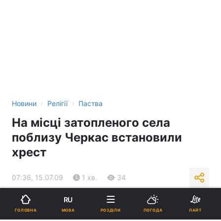
›
›
Новини
Релігії
Паства
На місці затопленого села
поблизу Черкас встановили
хрест
07:36, 15.07.09
1 хв.
34
RU
Підпишіться на нас в Google
МОВА
ГОЛОВНА
РОЗДІЛИ
ПОГОДА
ЛАЙТ