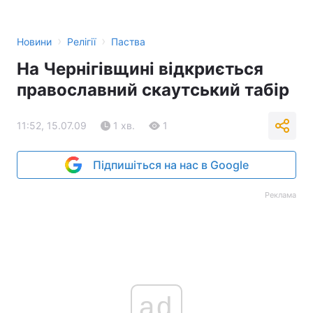
›
›
Новини
Релігії
Паства
На Чернігівщині відкриється
православний скаутський табір
11:52, 15.07.09
1 хв.
1
Підпишіться на нас в Google
Реклама
ad