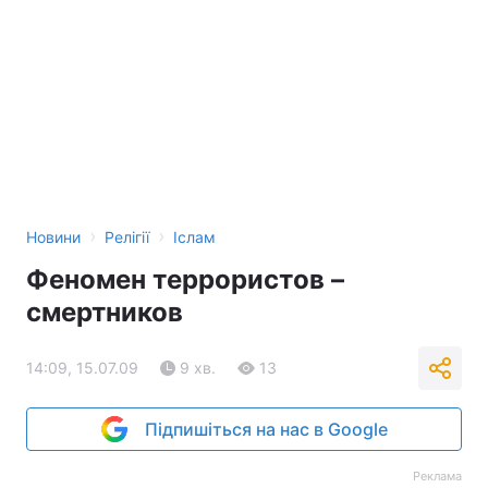
›
›
Новини
Релігії
Іслам
Феномен террористов –
смертников
14:09, 15.07.09
9 хв.
13
Підпишіться на нас в Google
Реклама