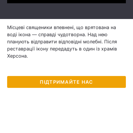
Лонгріди
Місцеві священики впевнені, що врятована на
Відео з Youtube
Статті
воді ікона — справді чудотворна. Над нею
Інтерв'ю
Думки
планують відправити відповідні молебні. Після
реставрації ікону передадуть в один із храмів
Архів
Вакансії
Херсона.
Контакти
Послуги
ПІДТРИМАЙТЕ НАС