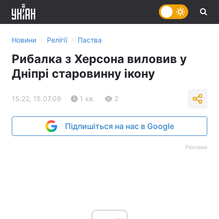
›
›
Новини
Релігії
Паства
Рибалка з Херсона виловив у
Дніпрі старовинну ікону
15:22, 15.07.09
1 хв.
2
Підпишіться на нас в Google
Реклама