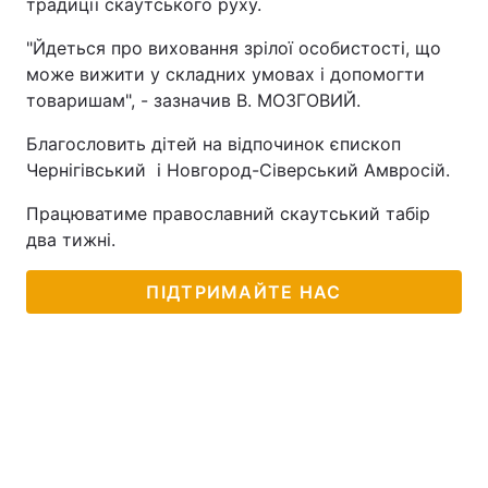
традиції скаутського руху.
"Йдеться про виховання зрілої особистості, що
може вижити у складних умовах і допомогти
товаришам", - зазначив В. МОЗГОВИЙ.
Благословить дітей на відпочинок єпископ
Чернігівський і Новгород-Сіверський Амвросій.
Працюватиме православний скаутський табір
два тижні.
ПІДТРИМАЙТЕ НАС