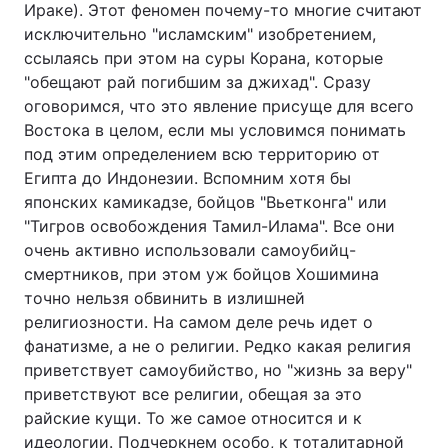
Ираке). Этот феномен почему-то многие считают
исключительно "исламским" изобретением,
ссылаясь при этом на суры Корана, которые
"обещают рай погибшим за джихад". Сразу
оговоримся, что это явление присуще для всего
Востока в целом, если мы условимся понимать
под этим определением всю территорию от
Египта до Индонезии. Вспомним хотя бы
японских камикадзе, бойцов "Вьетконга" или
"Тигров освобождения Тамил-Илама". Все они
очень активно использовали самоубийц-
смертников, при этом уж бойцов Хошимина
точно нельзя обвинить в излишней
религиозности. На самом деле речь идет о
фанатизме, а не о религии. Редко какая религия
приветствует самоубийство, но "жизнь за веру"
приветствуют все религии, обещая за это
райские кущи. То же самое относится и к
идеологии. Подчеркнем особо, к тоталитарной