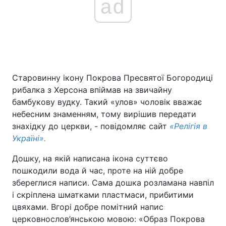
ad
Старовинну ікону Покрова Пресвятої Богородиці
рибалка з Херсона впіймав на звичайну
бамбукову вудку. Такий «улов» чоловік вважає
небесним знаменням, тому вирішив передати
знахідку до церкви, - повідомляє сайт
«Релігія в
Україні».
Дошку, на якій написана ікона суттєво
пошкодили вода й час, проте на ній добре
збереглися написи. Сама дошка розламана навпіл
і скріплена шматками пластмаси, прибитими
цвяхами. Вгорі добре помітний напис
церковнослов’янською мовою: «Образ Покрова