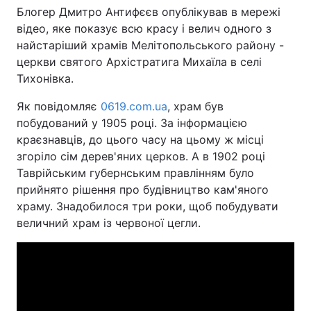
Блогер Дмитро Антифєєв опублікував в мережі
відео, яке показує всю красу і велич одного з
найстаріший храмів Мелітопольського району -
Головна
Війна
церкви святого Архістратига Михаїла в селі
Тихонівка.
Україна
Політика
Як повідомляє
0619.com.ua
, храм був
Економіка
Світ
побудований у 1905 році. За інформацією
краєзнавців, до цього часу на цьому ж місці
Спорт
Наука
згоріло сім дерев'яних церков. А в 1902 році
Таврійським губернським правлінням було
Техно і зв'язок
Лайт
прийнято рішення про будівництво кам'яного
храму. Знадобилося три роки, щоб побудувати
Зброя
Інциденти
величний храм із червоної цегли.
Здоров'я
Туризм
Цікавинки
Погода
Екологія
Регіони