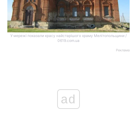
У мережі показали красу найстарішого храму Мелітопольщини /
0619.com.ua
Реклама
ad