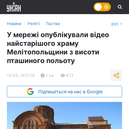
›
›
Новини
Релігії
Паства
рус
У мережі опублікували відео
найстарішого храму
Мелітопольщини з висоти
пташиного польоту
13:53, 14.11.18
1 хв.
613
Підпишіться на нас в Google