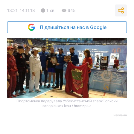
13:21, 14.11.18
1 хв.
645
Підпишіться на нас в Google
Спортсменка подарувала Узбекистанській єпархії списки
запорізьких ікон / hramzp.ua
Реклама