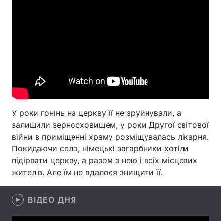
Лонгріди
Відео з Youtube
Статті
Інтерв'ю
Думки
Архів
Вакансії
Контакти
У роки гонінь на церкву її не зруйнували, а
залишили зерносховищем, у роки Другої світової
Послуги
війни в приміщенні храму розміщувалась лікарня.
Покидаючи село, німецькі загарбники хотіли
підірвати церкву, а разом з нею і всіх місцевих
жителів. Але їм не вдалося знищити її.
ВІДЕО ДНЯ