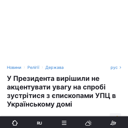
›
›
Новини
Релігії
Держава
рус
У Президента вирішили не
акцентувати увагу на спробі
зустрітися з єпископами УПЦ в
Українському домі
12:47, 14.11.18
1 хв.
717
RU