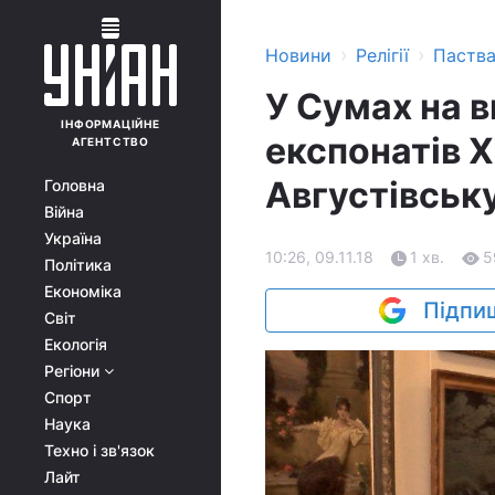
›
›
Новини
Релігії
Паств
У Сумах на 
ІНФОРМАЦІЙНЕ
експонатів X
АГЕНТСТВО
Августівську
Головна
Війна
Україна
10:26, 09.11.18
1 хв.
5
Політика
Економіка
Підпиш
Світ
Екологія
Регіони
Спорт
Наука
Техно і зв'язок
Лайт