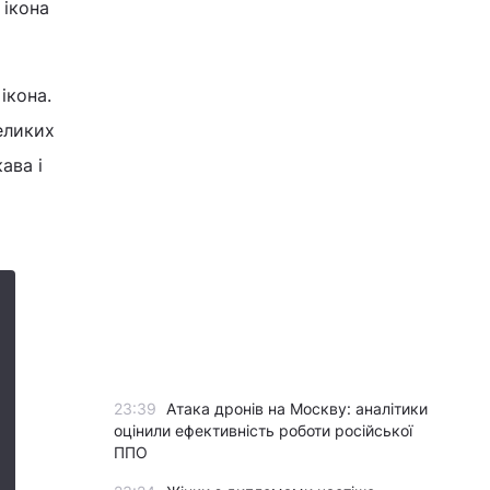
 ікона
ікона.
великих
ава і
23:39
Атака дронів на Москву: аналітики
оцінили ефективність роботи російської
ППО