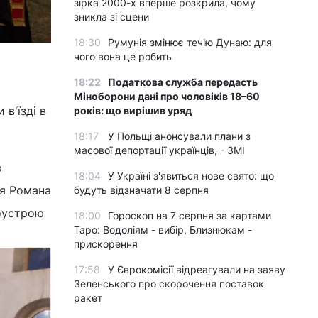
зірка 2000-х вперше розкрила, чому
зникла зі сцени
18:30
Румунія змінює течію Дунаю: для
чого вона це робить
18:22
Податкова служба передасть
Міноборони дані про чоловіків 18–60
в'їзді в
років: що вирішив уряд
18:17
У Польщі анонсували плани з
масової депортації українців, - ЗМІ
в
18:04
У Україні з'явиться нове свято: що
ея Романа
будуть відзначати 8 серпня
оустрою
18:00
Гороскоп на 7 серпня за картами
Таро: Водоліям - вибір, Близнюкам -
прискорення
17:58
У Єврокомісії відреагували на заяву
Зеленського про скорочення поставок
ракет