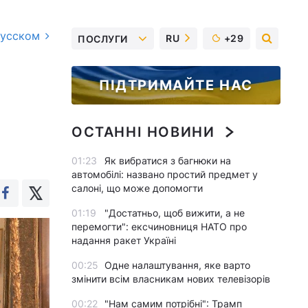
русском
RU
+29
ПОСЛУГИ
ПІДТРИМАЙТЕ НАС
ОСТАННІ НОВИНИ
01:23
Як вибратися з багнюки на
автомобілі: названо простий предмет у
салоні, що може допомогти
01:19
"Достатньо, щоб вижити, а не
перемогти": ексчиновниця НАТО про
надання ракет Україні
00:25
Одне налаштування, яке варто
змінити всім власникам нових телевізорів
00:22
"Нам самим потрібні": Трамп