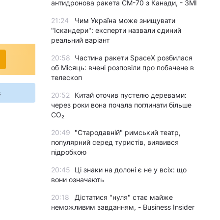
антидронова ракета CM-70 з Канади, - ЗМІ
21:24
Чим Україна може знищувати
"Іскандери": експерти назвали єдиний
реальний варіант
20:58
Частина ракети SpaceX розбилася
об Місяць: вчені розповіли про побачене в
телескоп
s
20:52
Китай оточив пустелю деревами:
через роки вона почала поглинати більше
CO₂
20:49
"Стародавній" римський театр,
популярний серед туристів, виявився
підробкою
20:45
Ці знаки на долоні є не у всіх: що
вони означають
20:18
Дістатися "нуля" стає майже
неможливим завданням, - Business Insider