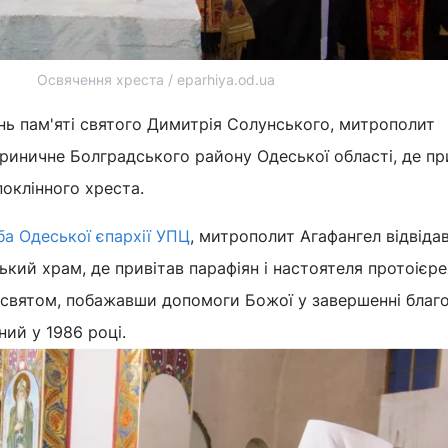
Освячення хреста / eparhiya.od.ua
ень пам'яті святого Димитрія Солунського, митрополит
риничне Болградського району Одеської області, де при 
оклінного хреста.
а Одеської єпархії УПЦ
, митрополит Агафангел відвіда
кий храм, де привітав парафіян і настоятеля протоієр
 святом, побажавши допомоги Божої у завершенні благ
ний у 1986 році.