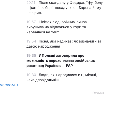
20:11
Після скандалу у Федерації футболу
Інфантіно зберіг посаду, хоча Європа йому
не вірить
19:57
Нікітюк з однорічним сином
вирушила на відпочинок у гори та
нарвалася на хейт
19:54
Пісня, яка надихає: як визначити за
датою народження
19:35
У Польщі заговорили про
можливість перехоплення російських
ракет над Україною, - PAP
19:30
Люди, які народилися в ці місяці,
найвідповідальніші
русском
Реклама