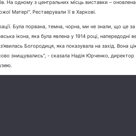
ів. На одному з центральних місць виставки – оновлена
жої Матері". Реставрували її в Харкові.
ації. Була порвана, темна, чорна, ми не знали, що це за 
ська ікона, яка була явлена у 1914 році, напередодні 
з’явилась Богородиця, яка показувала на захід. Вона цік
сово знищувались", - сказала Надія Юрченко, директор
узею.