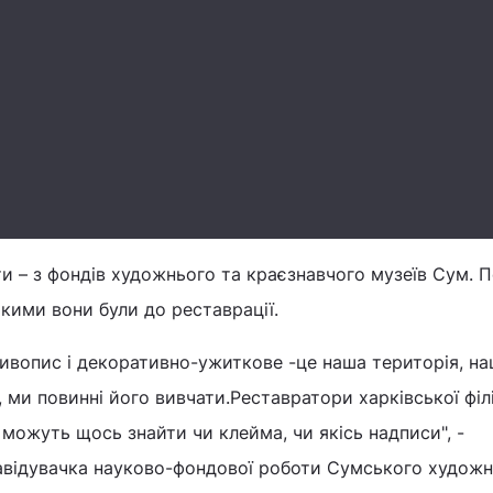
ти – з фондів художнього та краєзнавчого музеїв Сум. П
якими вони були до реставрації.
живопис і декоративно-ужиткове -це наша територія, н
ми повинні його вивчати.Реставратори харківської філ
 можуть щось знайти чи клейма, чи якісь надписи", -
завідувачка науково-фондової роботи Сумського худож