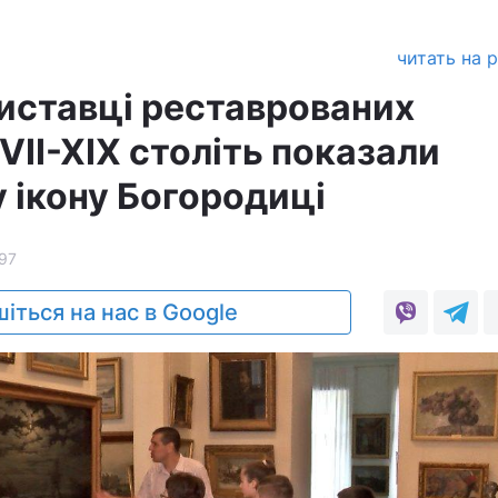
а
читать на 
виставці реставрованих
VII-XIX століть показали
 ікону Богородиці
97
іться на нас в Google