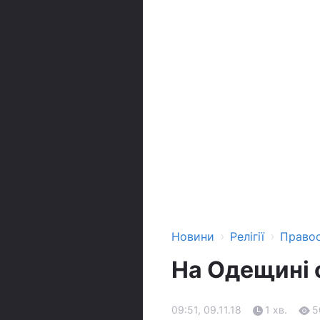
›
›
Новини
Релігії
Право
На Одещині 
09:51, 09.11.18
1 хв.
5