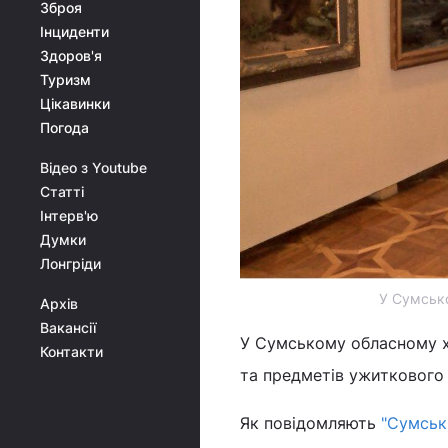
Зброя
Інциденти
Здоров'я
Туризм
Цікавинки
Погода
Відео з Youtube
Статті
Інтерв'ю
Думки
Лонгріди
У Сумськ
Архів
Вакансії
У Сумському обласному 
Контакти
та предметів ужиткового 
Як повідомляють
"Сумськ