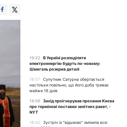
19:22
В Україні розподіляти
електроенергію будуть по-новому:
Шмигаль розкрив деталі
18:57
Супутник Сатурна обертається
настільки повільно, що його доба триває
майже 16 днів
18:56
Захід проігнорував прохання Києва
про термінові поставки зенітних ракет, -
NYT
18:42
Зустріч із "відьмою" змінила все: