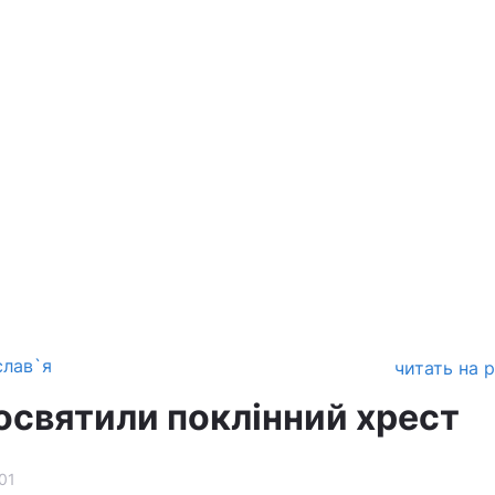
слав`я
читать на 
освятили поклінний хрест
01