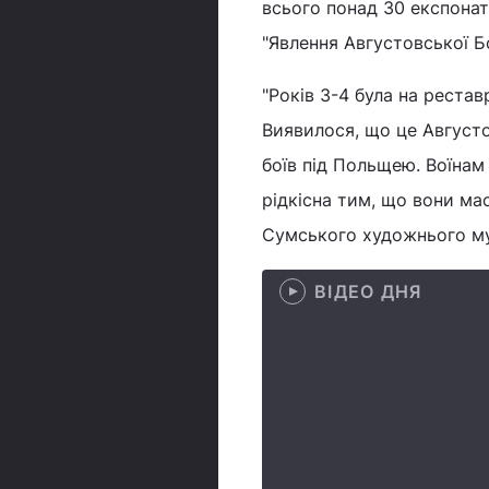
всього понад 30 експонат
"Явлення Августовської Бо
"Років 3-4 була на реставр
Виявилося, що це Августов
боїв під Польщею. Воїнам 
рідкісна тим, що вони ма
Сумського художнього м
ВІДЕО ДНЯ