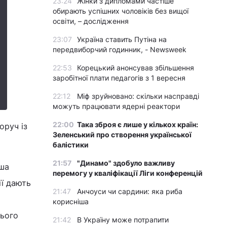
23:24
Жінки з дипломами частіше
обирають успішних чоловіків без вищої
освіти, – дослідження
23:07
Україна ставить Путіна на
передвиборчий годинник, - Newsweek
22:53
Корецький анонсував збільшення
заробітної плати педагогів з 1 вересня
22:12
Міф зруйновано: скільки насправді
можуть працювати ядерні реактори
22:00
Така зброя є лише у кількох країн:
оруч із
Зеленський про створення української
балістики
21:57
"Динамо" здобуло важливу
аша
перемогу у кваліфікації Ліги конференцій
ії дають
21:47
Анчоуси чи сардини: яка риба
корисніша
нього
21:42
В Україну може потрапити