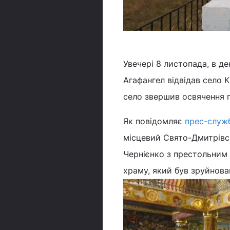
Увечері 8 листопада, в д
Агафангел відвідав село К
село звершив освячення п
Як повідомляє
прес-служб
місцевий Свято-Дмитрівсь
Чернієнко з престольним
храму, який був зруйнова