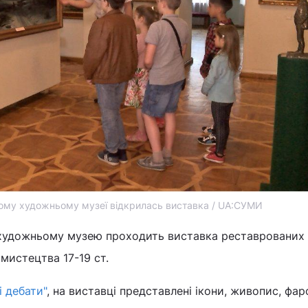
ому художньому музеї відкрилась виставка / UA:СУМИ
художньому музею проходить виставка реставрованих
мистецтва 17-19 ст.
і дебати"
, на виставці представлені ікони, живопис, фар