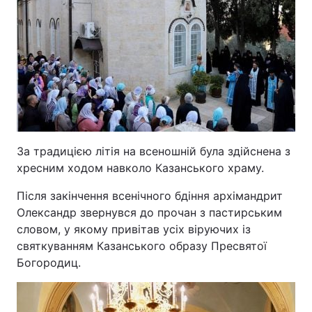
За традицією літія на всеношній була здійснена з
хресним ходом навколо Казанського храму.
Після закінчення всенічного бдіння архімандрит
Олександр звернувся до прочан з пастирським
словом, у якому привітав усіх віруючих із
святкуванням Казанського образу Пресвятої
Богородиц.