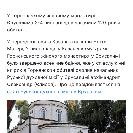
У Горненському жіночому монастирі
Єрусалима 3-4 листопада відзначили 120-річчя
обителі.
У переддень свята Казанської ікони Божої
Матері, 3 листопада, у Казанському храмі
Горненського жіночого монастиря у Єрусалимі
було звершено всенічне бдіння, яке у співслужінні
кліриків Горненской обителі очолив начальник
Руської духовної місії у Єрусалимі архімандрит
Олександр (Єлисов). Про це повідомляється на
сайті Руської духовної місії в Єрусалимі.