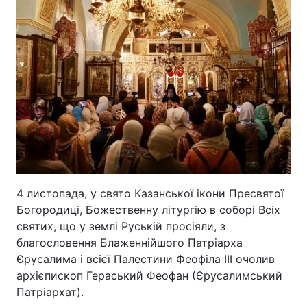
4 листопада, у свято Казанської ікони Пресвятої
Богородиці, Божественну літургію в соборі Всіх
святих, що у землі Руській просіяли, з
благословення Блаженнійшого Патріарха
Єрусалима і всієї Палестини Феофіла III очолив
архієпископ Гераський Феофан (Єрусалимський
Патріархат).