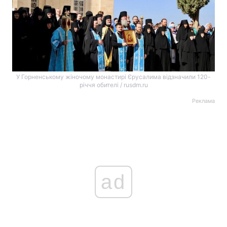
У Горненському жіночому монастирі Єрусалима відзначили 120-
річчя обителі / rusdm.ru
Реклама
ad