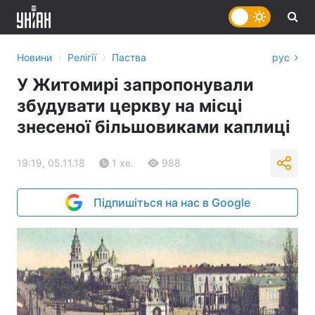
›
›
Новини
Релігії
Паства
рус
У Житомирі запропонували
збудувати церкву на місці
знесеної більшовиками каплиці
19:19, 05.11.18
1 хв.
988
Підпишіться на нас в Google