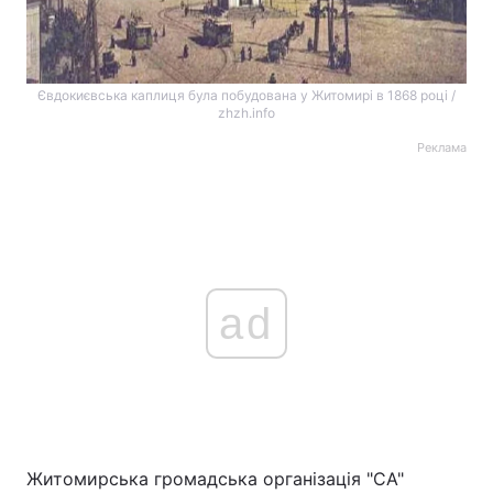
Євдокиєвська каплиця була побудована у Житомирі в 1868 році /
zhzh.info
Реклама
ad
Житомирська громадська організація "СА"