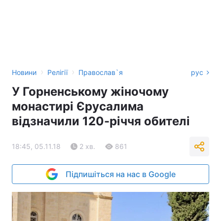
›
›
Новини
Релігії
Православ`я
рус
У Горненському жіночому
монастирі Єрусалима
відзначили 120-річчя обителі
18:45, 05.11.18
2 хв.
861
Підпишіться на нас в Google