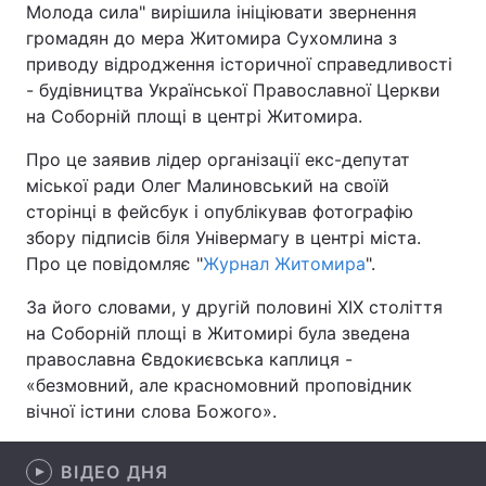
Молода сила" вирішила ініціювати звернення
громадян до мера Житомира Сухомлина з
приводу відродження історичної справедливості
- будівництва Української Православної Церкви
Головна
Війна
на Соборній площі в центрі Житомира.
Україна
Політика
Про це заявив лідер організації екс-депутат
міської ради Олег Малиновський на своїй
Економіка
Світ
сторінці в фейсбук і опублікував фотографію
збору підписів біля Універмагу в центрі міста.
Спорт
Наука
Про це повідомляє "
Журнал Житомира
".
Техно і зв'язок
Лайт
За його словами, у другій половині XIX століття
на Соборній площі в Житомирі була зведена
Зброя
Інциденти
православна Євдокиєвська каплиця -
Здоров'я
Туризм
«безмовний, але красномовний проповідник
вічної істини слова Божого».
Цікавинки
Погода
ВІДЕО ДНЯ
Екологія
Регіони