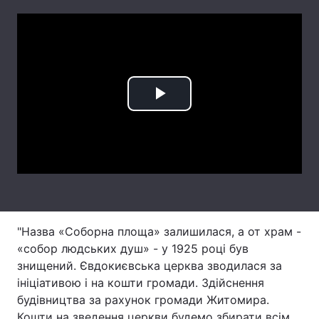
Лонгріди
Відео з Youtube
Статті
Інтерв'ю
Думки
Play
Архів
Вакансії
Video
Контакти
Послуги
"Назва «Соборна площа» залишилася, а от храм -
«собор людських душ» - у 1925 році був
знищений. Євдокиєвська церква зводилася за
ініціативою і на кошти громади. Здійснення
будівництва за рахунок громади Житомира.
Кошти на зведення церкви будемо збирати всім