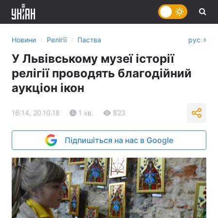
›
›
Новини
Релігії
Паства
рус
У Львівському музеї історії
релігії проводять благодійний
аукціон ікон
16:14, 20.10.18
1 хв.
823
Підпишіться на нас в Google