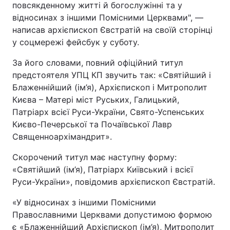
повсякденному житті й богослужінні та у
відносинах з іншими Помісними Церквами", —
написав архієпископ Євстратій на своїй сторінці
у соцмережі фейсбук у суботу.
За його словами, повний офіційний титул
предстоятеля УПЦ КП звучить так: «Святійший і
Блаженнійший (ім’я), Архієпископ і Митрополит
Києва – Матері міст Руських, Галицький,
Патріарх всієї Руси-України, Свято-Успенських
Києво-Печерської та Почаївської Лавр
Священноархімандрит».
Скорочений титул має наступну форму:
«Святійший (ім’я), Патріарх Київський і всієї
Руси-України», повідомив архієпископ Євстратій.
«У відносинах з іншими Помісними
Православними Церквами допустимою формою
є «Блаженнійший Архієпископ (ім’я), Митрополит