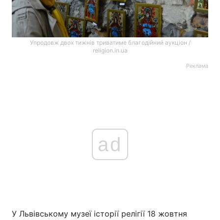
Упродовж двох тижнів триватиме благодійний аукціон /
religion.in.ua
Реклама
ad
У Львівському музеї історії релігії 18 жовтня