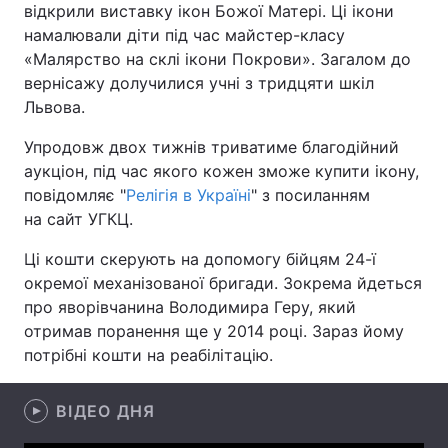
відкрили виставку ікон Божої Матері. Ці ікони
намалювали діти під час майстер-класу
«Малярство на склі ікони Покрови». Загалом до
вернісажу долучилися учні з тридцяти шкіл
Головна
Війна
Львова.
Україна
Політика
Упродовж двох тижнів триватиме благодійний
аукціон, під час якого кожен зможе купити ікону,
Економіка
Світ
повідомляє "
Релігія в Україні
" з посиланням
на сайт УГКЦ.
Спорт
Наука
Ці кошти скерують на допомогу бійцям 24-ї
Техно і зв'язок
Лайт
окремої механізованої бригади. Зокрема йдеться
про яворівчанина Володимира Геру, який
Зброя
Інциденти
отримав поранення ще у 2014 році. Зараз йому
Здоров'я
Туризм
потрібні кошти на реабілітацію.
Цікавинки
Погода
ВІДЕО ДНЯ
Екологія
Регіони