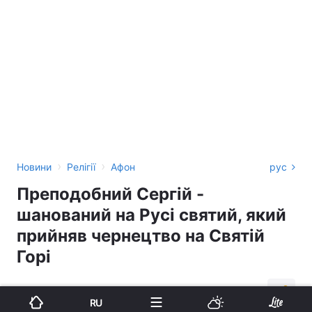
›
›
Новини
Релігії
Афон
рус
Преподобний Сергій -
шанований на Русі святий, який
прийняв чернецтво на Святій
Горі
14:09, 20.10.18
2 хв.
830
RU