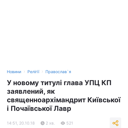
›
›
Новини
Релігії
Православ`я
У новому титулі глава УПЦ КП
заявлений, як
священноархімандрит Київської
і Почаївської Лавр
14:51, 20.10.18
2 хв.
521