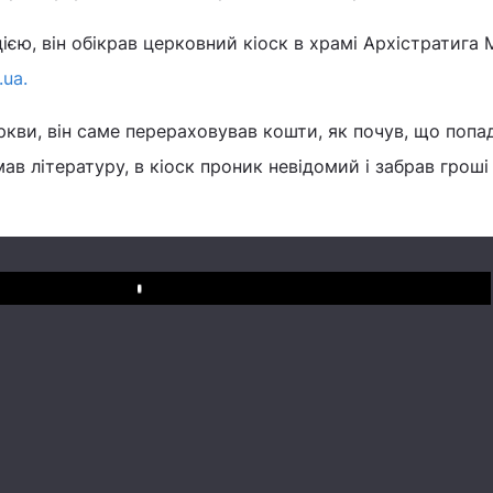
єю, він обікрав церковний кіоск в храмі Архістратига 
.ua.
кви, він саме перераховував кошти, як почув, що попа
мав літературу, в кіоск проник невідомий і забрав гроші 
Play