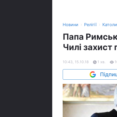
›
›
Новини
Релігії
Катол
Папа Римськ
Чилі захист 
10:43, 15.10.18
1 хв.
1
Підпиш