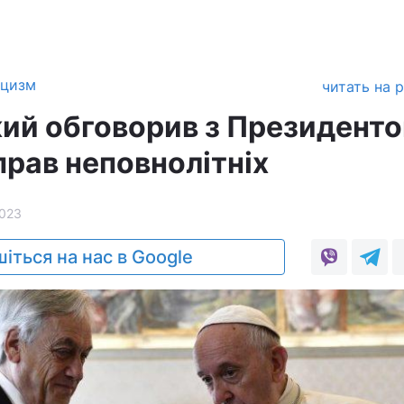
ицизм
читать на 
ий обговорив з Президент
прав неповнолітніх
023
іться на нас в Google