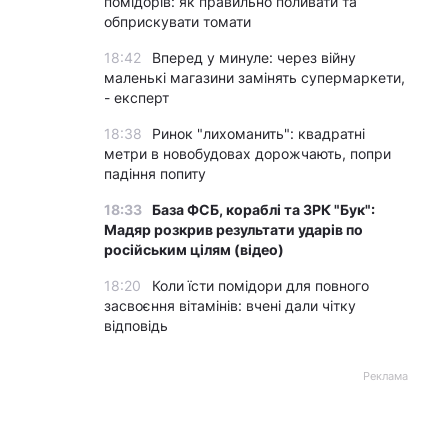
помідорів: як правильно поливати та
обприскувати томати
18:42
Вперед у минуле: через війну
маленькі магазини замінять супермаркети,
- експерт
18:38
Ринок "лихоманить": квадратні
метри в новобудовах дорожчають, попри
падіння попиту
18:33
База ФСБ, кораблі та ЗРК "Бук":
Мадяр розкрив результати ударів по
російським цілям (відео)
18:20
Коли їсти помідори для повного
засвоєння вітамінів: вчені дали чітку
відповідь
Реклама