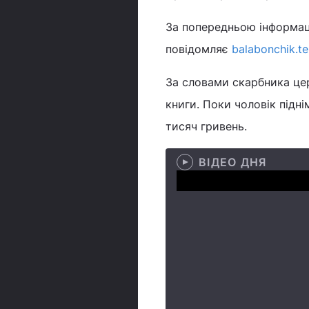
За попередньою інформаці
повідомляє
balabonchik.te
За словами скарбника цер
книги. Поки чоловік підні
тисяч гривень.
ВІДЕО ДНЯ