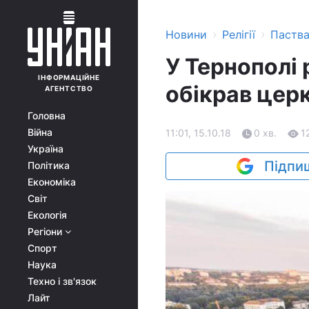
›
›
Новини
Релігії
Паств
У Тернополі
ІНФОРМАЦІЙНЕ
обікрав цер
АГЕНТСТВО
Головна
Війна
11:01, 15.10.18
0 хв.
1
Україна
Підпиш
Політика
Економіка
Світ
Екологія
Регіони
Спорт
Наука
Техно і зв'язок
Лайт