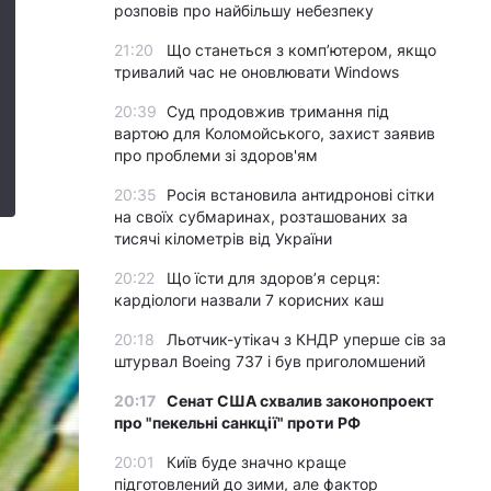
розповів про найбільшу небезпеку
21:20
Що станеться з комп’ютером, якщо
тривалий час не оновлювати Windows
20:39
Суд продовжив тримання під
вартою для Коломойського, захист заявив
про проблеми зі здоров'ям
20:35
Росія встановила антидронові сітки
на своїх субмаринах, розташованих за
тисячі кілометрів від України
20:22
Що їсти для здоров’я серця:
кардіологи назвали 7 корисних каш
20:18
Льотчик-утікач з КНДР уперше сів за
штурвал Boeing 737 і був приголомшений
20:17
Сенат США схвалив законопроект
про "пекельні санкції" проти РФ
20:01
Київ буде значно краще
підготовлений до зими, але фактор