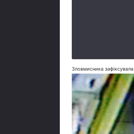
Зловмисника зафіксувала