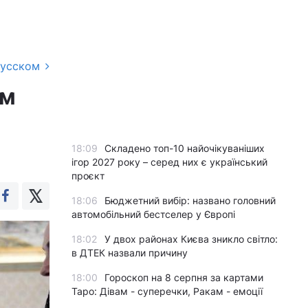
русском
ом
18:09
Складено топ-10 найочікуваніших
ігор 2027 року – серед них є український
проєкт
18:06
Бюджетний вибір: названо головний
автомобільний бестселер у Європі
18:02
У двох районах Києва зникло світло:
в ДТЕК назвали причину
18:00
Гороскоп на 8 серпня за картами
Таро: Дівам - суперечки, Ракам - емоції