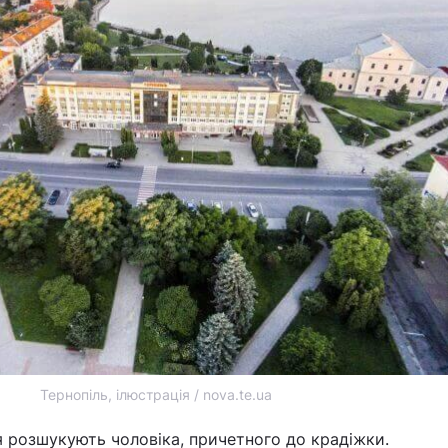
Тернопіль, ілюстрація / nova.te.ua
 розшукують чоловіка, причетного до крадіжки.