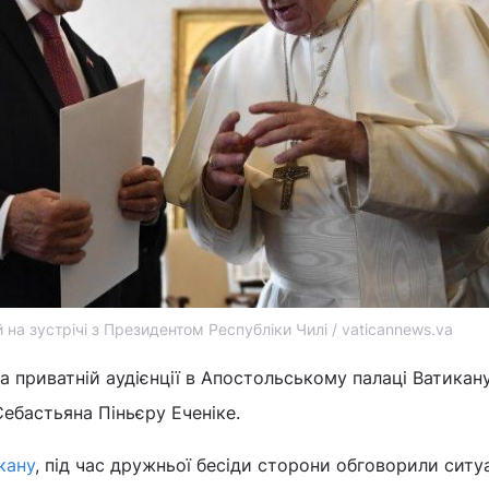
на зустрічі з Президентом Республіки Чилі / vaticannews.va
 приватній аудієнції в Апостольському палаці Ватикан
ебастьяна Піньєру Еченіке.
кану
, під час дружньої бесіди сторони обговорили ситу