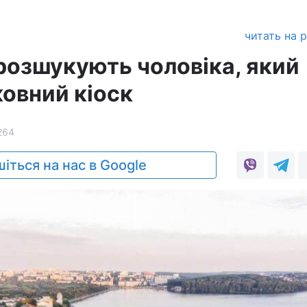
а
читать на 
 розшукують чоловіка, який
ковний кіоск
264
іться на нас в Google