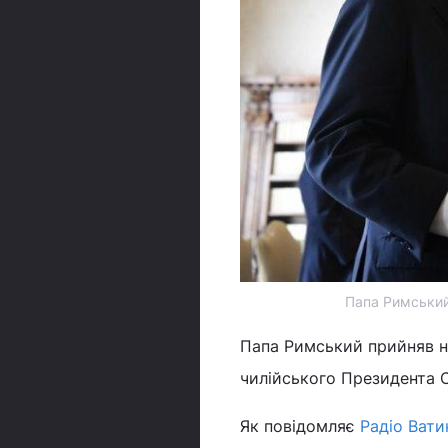
Папа Римський 
Папа Римський прийняв на
чилійського Президента С
Як повідомляє
Радіо Вати