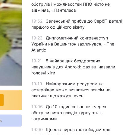
обстрілів і можливостей ППО ніхто не
відміняв, - Пантелеєв
19:52
Зеленський прибув до Сербії: деталі
першого офіційного візиту
19:23
Дипломатичний контранаступ
України на Вашингтон захлинувся, - The
Atlantic
19:21
5 найкращих бездротових
навушників для Android: фахівці назвали
головні хіти
19:19
Найдорожчим ресурсом на
астероїдах може виявитися зовсім не
платина: що кажуть вчені
19:06
До 10 годин спізнення: через
обстріли низка поїздів курсують із
затримками
k
19:00
Що дає сироватка з йодом для