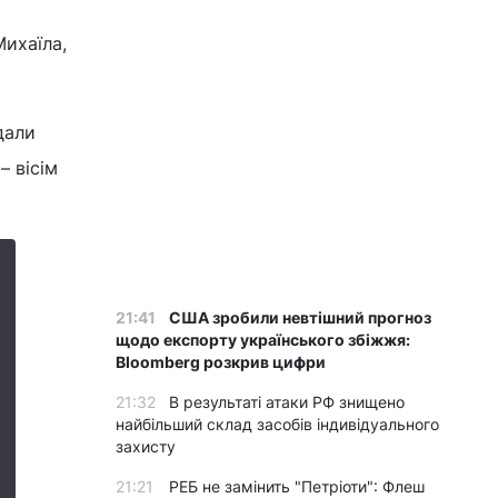
Михаїла,
дали
– вісім
21:41
США зробили невтішний прогноз
щодо експорту українського збіжжя:
Bloomberg розкрив цифри
21:32
В результаті атаки РФ знищено
найбільший склад засобів індивідуального
захисту
21:21
РЕБ не замінить "Петріоти": Флеш