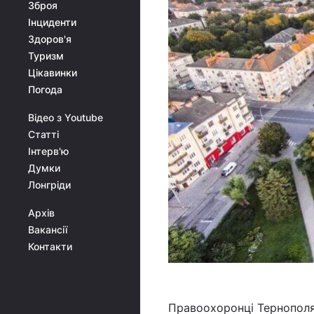
Зброя
Інциденти
Здоров'я
Туризм
Цікавинки
Погода
Відео з Youtube
Статті
Інтерв'ю
Думки
Лонгріди
Архів
Вакансії
Контакти
Правоохоронці Тернополя