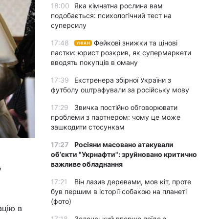
18:00
Яка кімнатна рослина вам
подобається: психологічний тест на
суперсилу
17:48
Фейкові знижки та цінові
УНІАН
пастки: юрист розкрив, як супермаркети
вводять покупців в оману
17:39
Екстренера збірної України з
футболу оштрафували за російську мову
17:29
Звичка постійно обговорювати
проблеми з партнером: чому це може
зашкодити стосункам
17:27
Росіяни масовано атакували
обʼєкти "Укрнафти": зруйновано критично
важливе обладнання
у
17:21
Він лазив деревами, мов кіт, проте
був першим в історії собакою на планеті
(фото)
ацію в
17:18
Зеленський вперше поїде з