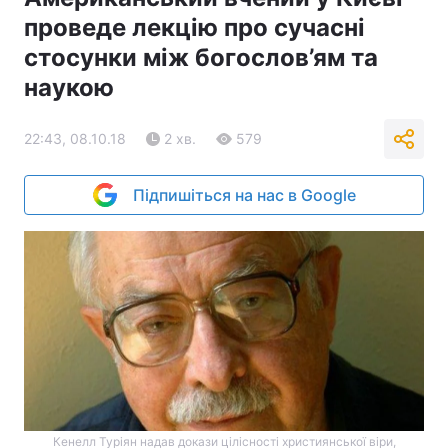
проведе лекцію про сучасні
стосунки між богослов’ям та
наукою
22:43, 08.10.18
2 хв.
579
Підпишіться на нас в Google
Кенелл Туріян надав докази цілісності християнської віри,