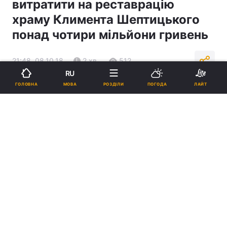
витратити на реставрацію
храму Климента Шептицького
понад чотири мільйони гривень
21:48, 08.10.18
2 хв.
512
RU
МОВА
ГОЛОВНА
РОЗДІЛИ
ПОГОДА
ЛАЙТ
Підпишіться на нас в Google
Цього року у міському бюджеті на проведення цих робіт
передбачено 1,3 млн грн / city-adm.lviv.ua