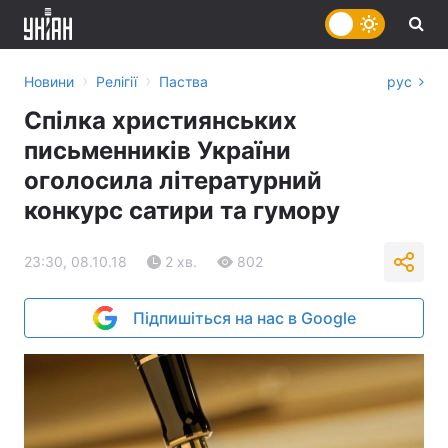
›
›
Новини
Релігії
Паства
рус
Спілка християнських
письменників України
оголосила літературний
конкурс сатири та гумору
23:30, 08.10.18
2 хв.
802
Підпишіться на нас в Google