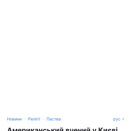
›
›
Новини
Релігії
Паства
рус
Американський вчений у Києві