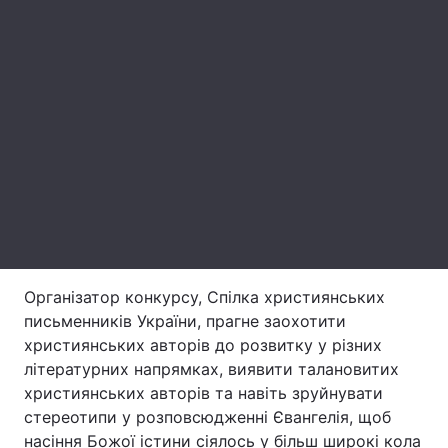
Лонгріди
Відео з Youtube
Статті
Інтерв'ю
Думки
Архів
Вакансії
Контакти
Послуги
Організатор конкурсу, Спілка християнських
письменників України, прагне заохотити
християнських авторів до розвитку у різних
літературних напрямках, виявити талановитих
християнських авторів та навіть зруйнувати
стереотипи у розповсюдженні Євангелія, щоб
насіння Божої істини сіялось у більш широкі кола