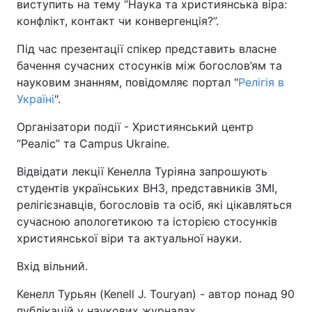
виступить на тему “Наука та християнська віра:
конфлікт, контакт чи конвергенція?”.
Під час презентації спікер представить власне
бачення сучасних стосунків між богослов’ям та
науковим знанням, повідомляє портал "
Релігія в
Україні
".
Організатори події - Християнський центр
“Реаліс” та Campus Ukraine.
Відвідати лекції Кенелла Туріяна запрошують
студентів українських ВНЗ, представників ЗМІ,
релігієзнавців, богословів та осіб, які цікавляться
сучасною апологетикою та історією стосунків
християнської віри та актуальної науки.
Вхід вільний.
Кенелл Турьян (Kenell J. Touryan) - автор понад 90
публікацій у наукових журналах