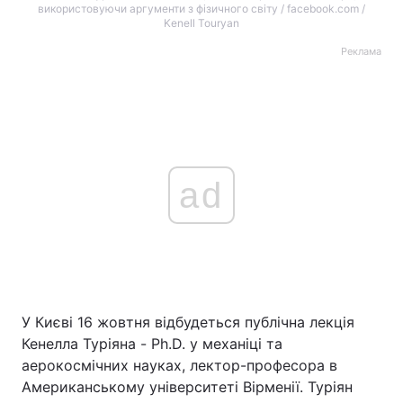
використовуючи аргументи з фізичного світу / facebook.com /
Kenell Touryan
Реклама
ad
У Києві 16 жовтня відбудеться публічна лекція
Кенелла Туріяна - Ph.D. у механіці та
аерокосмічних науках, лектор-професора в
Американському університеті Вірменії. Туріян