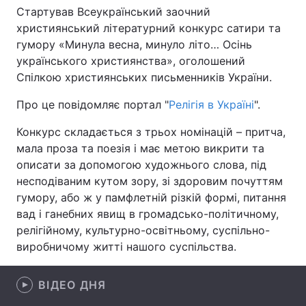
Стартував Всеукраїнський заочний
християнський літературний конкурс сатири та
гумору «Минула весна, минуло літо… Осінь
Головна
Війна
українського християнства», оголошений
Спілкою християнських письменників України.
Україна
Політика
Про це повідомляє портал "
Релігія в Україні
".
Економіка
Світ
Конкурс складається з трьох номінацій – притча,
мала проза та поезія і має метою викрити та
Спорт
Наука
описати за допомогою художнього слова, під
Техно і зв'язок
Лайт
несподіваним кутом зору, зі здоровим почуттям
гумору, або ж у памфлетній різкій формі, питання
Зброя
Інциденти
вад і ганебних явищ в громадсько-політичному,
релігійному, культурно-освітньому, суспільно-
Здоров'я
Туризм
виробничому житті нашого суспільства.
Цікавинки
Погода
ВІДЕО ДНЯ
Екологія
Регіони