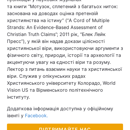
та книги “Мотузок, сплетений з багатьох ниток:
заснована на доводах оцінка претензій
християнства на істину” (“A Cord of Multiple
Strands: An Evidence-Based Assessment of
Christian Truth Claims”; 2011 рік, “Блек Лейк
Пресс”), у якій він надав докази цілісності
християнської віри, використовуючи аргументи з
фізичного світу, природи, історії та археології та
акцентуючи увагу на єдності віри та розуму.
Лектор з питань взаємин науки та християнської
віри. Служив у опікунських радах
Християнського університету Колорадо, World
Vision US та Вірменського політехнічного
інституту.
Додаткова інформація доступна у офіційному
івенті у
Facebook.
ПІДТРИМАЙТЕ НАС