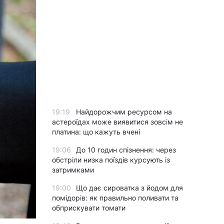
19:19
Найдорожчим ресурсом на
астероїдах може виявитися зовсім не
платина: що кажуть вчені
19:06
До 10 годин спізнення: через
обстріли низка поїздів курсують із
затримками
19:00
Що дає сироватка з йодом для
помідорів: як правильно поливати та
обприскувати томати