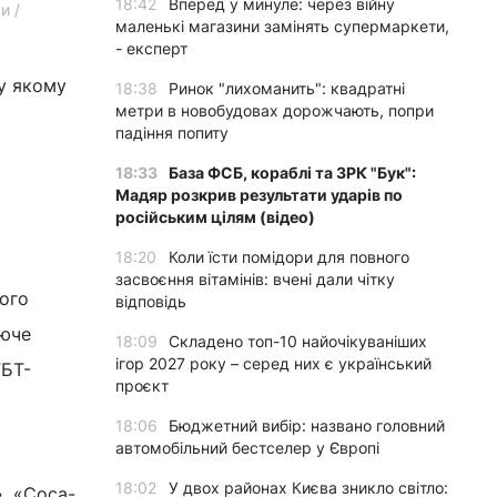
18:42
Вперед у минуле: через війну
и /
маленькі магазини замінять супермаркети,
- експерт
 у якому
18:38
Ринок "лихоманить": квадратні
метри в новобудовах дорожчають, попри
падіння попиту
18:33
База ФСБ, кораблі та ЗРК "Бук":
Мадяр розкрив результати ударів по
російським цілям (відео)
18:20
Коли їсти помідори для повного
засвоєння вітамінів: вчені дали чітку
ого
відповідь
ююче
18:09
Складено топ-10 найочікуваніших
ігор 2027 року – серед них є український
ГБТ-
проєкт
18:06
Бюджетний вибір: названо головний
автомобільний бестселер у Європі
18:02
У двох районах Києва зникло світло:
», «Coca-