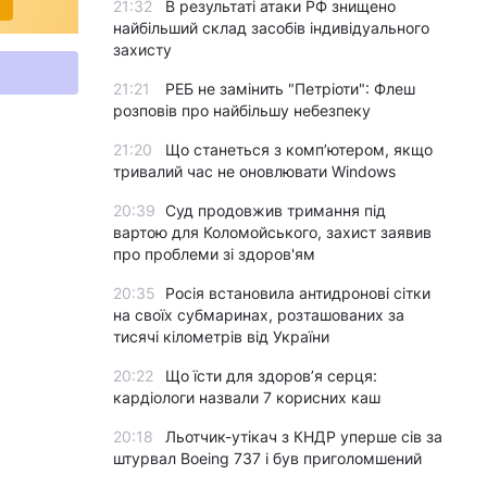
21:32
В результаті атаки РФ знищено
найбільший склад засобів індивідуального
захисту
21:21
РЕБ не замінить "Петріоти": Флеш
розповів про найбільшу небезпеку
21:20
Що станеться з комп’ютером, якщо
тривалий час не оновлювати Windows
20:39
Суд продовжив тримання під
вартою для Коломойського, захист заявив
про проблеми зі здоров'ям
20:35
Росія встановила антидронові сітки
на своїх субмаринах, розташованих за
тисячі кілометрів від України
20:22
Що їсти для здоров’я серця:
кардіологи назвали 7 корисних каш
20:18
Льотчик-утікач з КНДР уперше сів за
штурвал Boeing 737 і був приголомшений