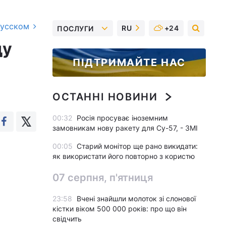
русском
RU
+24
ПОСЛУГИ
ду
ПІДТРИМАЙТЕ НАС
ОСТАННІ НОВИНИ
00:32
Росія просуває іноземним
замовникам нову ракету для Су-57, - ЗМІ
00:05
Старий монітор ще рано викидати:
як використати його повторно з користю
07 серпня, п'ятниця
23:58
Вчені знайшли молоток зі слонової
кістки віком 500 000 років: про що він
свідчить