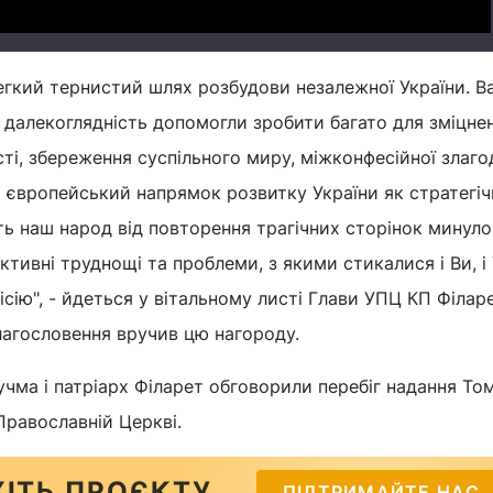
гкий тернистий шлях розбудови незалежної України. В
, далекоглядність допомогли зробити багато для зміцнен
сті, збереження суспільного миру, міжконфесійної злаго
 європейський напрямок розвитку України як стратегіч
ть наш народ від повторення трагічних сторінок минуло
тивні труднощі та проблеми, з якими стикалися і Ви, і 
ісію", - йдеться у вітальному листі Глави УПЦ КП Філар
агословення вручив цю нагороду.
учма і патріарх Філарет обговорили перебіг надання То
Православній Церкві.
ІТЬ ПРОЄКТУ
ПІДТРИМАЙТЕ НАС