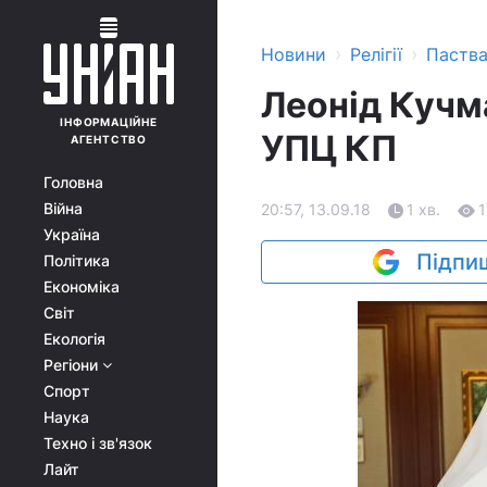
›
›
Новини
Релігії
Паств
Леонід Кучм
ІНФОРМАЦІЙНЕ
УПЦ КП
АГЕНТСТВО
Головна
Війна
20:57, 13.09.18
1 хв.
Україна
Підпиш
Політика
Економіка
Світ
Екологія
Регіони
Спорт
Наука
Техно і зв'язок
Лайт