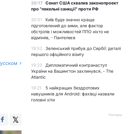
20:17
Сенат США схвалив законопроект
про "пекельні санкції" проти РФ
20:01
Київ буде значно краще
підготовлений до зими, але фактор
обстрілів і можливостей ППО ніхто не
відміняв, - Пантелеєв
19:52
Зеленський прибув до Сербії: деталі
першого офіційного візиту
русском
19:23
Дипломатичний контранаступ
України на Вашингтон захлинувся, - The
Atlantic
19:21
5 найкращих бездротових
навушників для Android: фахівці назвали
головні хіти
Реклама