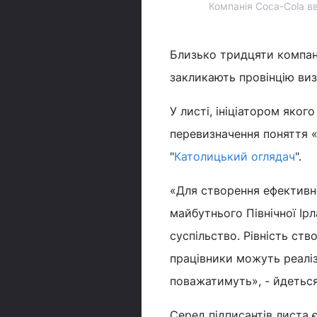
Компанія Coca-Cola в
Близько тридцяти компаній
закликають провінцію виз
У листі, ініціатором якого
перевизначення поняття 
"
Католицький оглядач
".
«Для створення ефективн
майбутнього Північної Ір
суспільство. Рівність ст
працівники можуть реаліз
поважатимуть», - йдеться
Серед підписантів листа є 