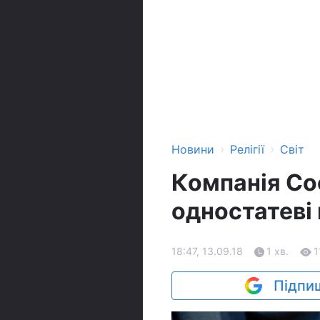
›
›
Новини
Релігії
Світ
Компанія Co
одностатеві 
18:47, 13.09.18
1 хв.
1
Підпиш