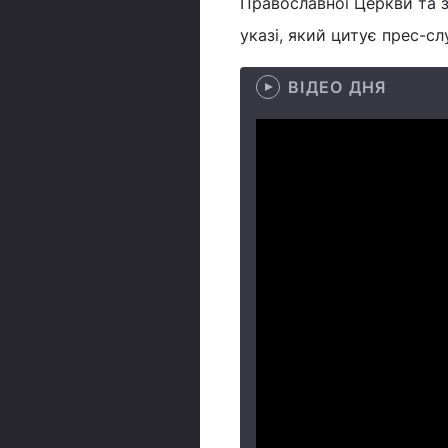
Православної Церкви та з
указі, який цитує прес-с
ВІДЕО ДНЯ