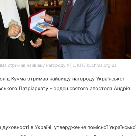
чма отримав найвищу нагороду УПЦ КП / kuchma.org.ua
еонід Кучма отримав найвищу нагороду Української
ського Патріархату - орден святого апостола Андрія
 духовності в Україні, утвердження помісної Українсько