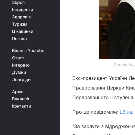
Зброя
Інциденти
Здоров'я
Туризм
Цікавинки
Погода
Відео з Youtube
Статті
Леонід Ку
Інтерв'ю
Думки
Екс-президент України Л
Лонгріди
Православної Церкви Київ
Архів
Первозванного ІІ ступеня.
Вакансії
Контакти
Про це повідомляє
LВ.ua.
"За заслуги з відродження