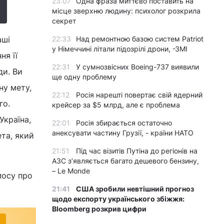
23:07
Одна фраза миттєво поставить на
місце зверхню людину: психолог розкрила
секрет
аші
22:33
Над ремонтною базою систем Patriot
у Німеччині літали підозрілі дрони, -ЗМІ
ня її
22:31
У сумнозвісних Boeing-737 виявили
ди. Ви
ще одну проблему
ну мету,
22:12
Росія нарешті повертає свій ядерний
го.
крейсер за $5 млрд, але є проблема
Україна,
22:01
Росія збирається остаточно
анексувати частину Грузії, - країни НАТО
ета, який
21:51
Під час візитів Путіна до регіонів на
АЗС з’являється багато дешевого бензину,
– Le Monde
мосу про
21:41
США зробили невтішний прогноз
щодо експорту українського збіжжя:
Bloomberg розкрив цифри