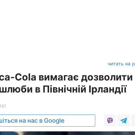
читать на 
ca-Cola вимагає дозволити
шлюби в Північній Ірландії
181
іться на нас в Google