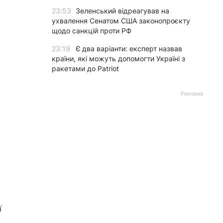
23:53
Зеленський відреагував на
ухвалення Сенатом США законопроєкту
щодо санкцій проти РФ
23:19
Є два варіанти: експерт назвав
країни, які можуть допомогти Україні з
ракетами до Patriot
Реклама
ї