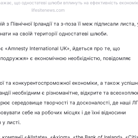
важає, що одностатеві шлюби вплинуть на ефективність економік
lifesitenews.com
 з Північної Ірландії та з-поза її меж підписали листа,
нати на своїй території одностатеві шлюби.
 є «Amnesty International UK», йдеться про те, що
«подружжя» є економічною необхідністю, повідомляє
ої та конкурентоспроможної економіки, а також успішн
ландії необхідним є різноманітне, відкрите та всеохопл
ворює середовище творчості та досконалості, де наші Л
овувати себе на робочих місцях і де їхні відносини
 у листі.
компанії «Allstate», «Axiom», «the Bank of Ireland», «Citi