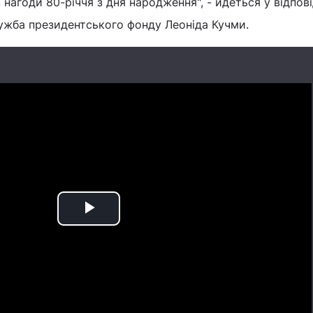
 нагоди 80-річчя з дня народження", - йдеться у відпов
лужба президентського фонду Леоніда Кучми.
Play
Video