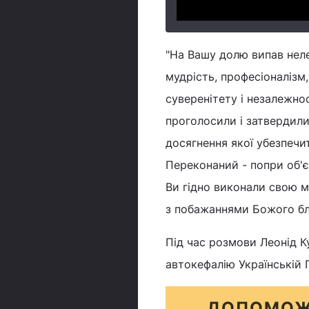
"На Вашу долю випав неле
мудрість, професіоналізм
суверенітету і незалежно
проголосили і затвердили
досягнення якої убезпечи
Переконаний - попри об'єк
Ви гідно виконали свою м
з побажаннями Божого бл
Під час розмови Леонід К
автокефалію Українській 
ДОПОМОЖ