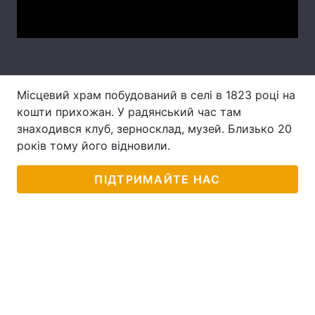
Video
Лонгріди
Відео з Youtube
Статті
Місцевий храм побудований в селі в 1823 році на
Інтерв'ю
Думки
кошти прихожан. У радянський час там
знаходився клуб, зерносклад, музей. Близько 20
Архів
Вакансії
років тому його відновили.
Контакти
ПІДТРИМАЙТЕ НАС
Послуги