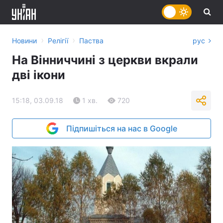
›
›
Новини
Релігії
Паства
рус
На Вінниччині з церкви вкрали
дві ікони
15:18, 03.09.18
1 хв.
720
Підпишіться на нас в Google