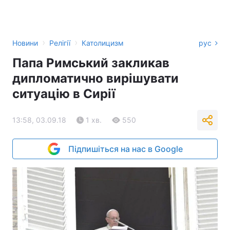
›
›
Новини
Релігії
Католицизм
рус
Папа Римський закликав
дипломатично вирішувати
ситуацію в Сирії
13:58, 03.09.18
1 хв.
550
Підпишіться на нас в Google