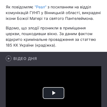
Як повідомляє
"Реал"
з посиланням на відділ
комунікацій ГУНП у Вінницькій області, викрадені
ікони Божої Матері та святого Пантелеймона.
Головна
Війна
Відомо, що злодії проникли в приміщення
Україна
Політика
церкви, пошкодивши вікно. За даним фактом
відкрито кримінальне провадження за статтею
Економіка
Світ
185 КК України (крадіжка).
Спорт
Наука
ВІДЕО ДНЯ
Техно і зв'язок
Лайт
Зброя
Інциденти
Здоров'я
Туризм
Цікавинки
Погода
Play
Екологія
Регіони