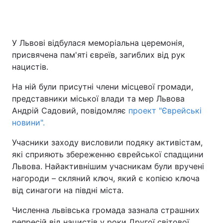
У Львові відбулася меморіальна церемонія,
присвячена пам'яті євреїв, загиблих від рук
нацистів.
На ній були присутні члени місцевої громади,
представники міської влади та мер Львова
Андрій Садовий, повідомляє
проект "Єврейські
новини".
Учасники заходу висловили подяку активістам,
які сприяють збереженню єврейської спадщини
Львова. Найактивнішим учасникам були вручені
нагороди – скляний ключ, який є копією ключа
від синагоги на півдні міста.
Численна львівська громада зазнала страшних
репресій від нацистів у роки Другої світової