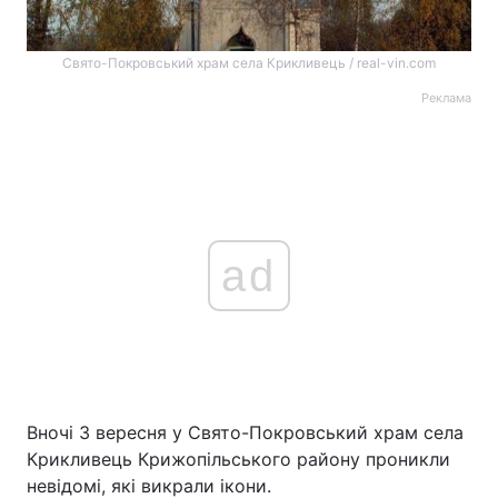
Свято-Покровський храм села Крикливець / real-vin.com
Реклама
ad
Вночі 3 вересня у Свято-Покровський храм села
Крикливець Крижопільського району проникли
невідомі, які викрали ікони.