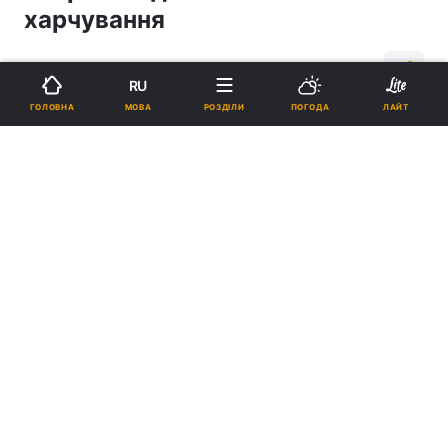
харчування
13:30, 03.09.18
3 хв.
841
RU
МОВА
ГОЛОВНА
РОЗДІЛИ
ПОГОДА
ЛАЙТ
Підпишіться на нас в Google
Реклама