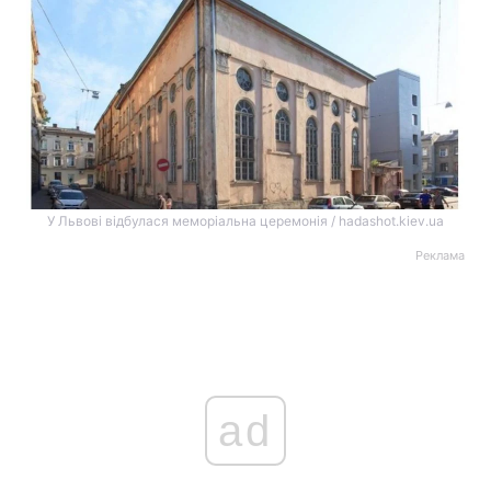
У Львові відбулася меморіальна церемонія / hadashot.kiev.ua
Реклама
ad