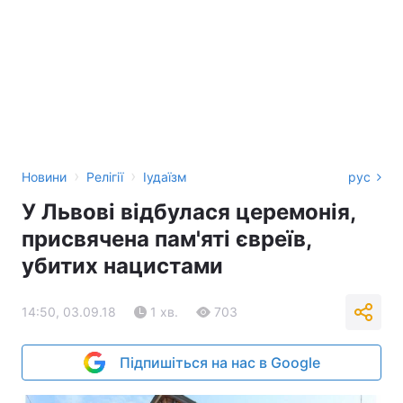
›
›
Новини
Релігії
Іудаїзм
рус
У Львові відбулася церемонія,
присвячена пам'яті євреїв,
убитих нацистами
14:50, 03.09.18
1 хв.
703
Підпишіться на нас в Google