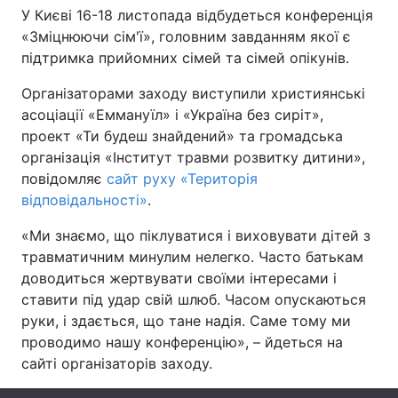
У Києві 16-18 листопада відбудеться конференція
«Зміцнюючи сім'ї», головним завданням якої є
підтримка прийомних сімей та сімей опікунів.
Головна
Війна
Організаторами заходу виступили християнські
асоціації «Еммануїл» і «Україна без сиріт»,
Україна
Політика
проект «Ти будеш знайдений» та громадська
Економіка
Світ
організація «Інститут травми розвитку дитини»,
повідомляє
сайт руху «Територія
Спорт
Наука
відповідальності»
.
Техно і зв'язок
Лайт
«Ми знаємо, що піклуватися і виховувати дітей з
травматичним минулим нелегко. Часто батькам
Зброя
Інциденти
доводиться жертвувати своїми інтересами і
ставити під удар свій шлюб. Часом опускаються
Здоров'я
Туризм
руки, і здається, що тане надія. Саме тому ми
проводимо нашу конференцію», – йдеться на
Цікавинки
Погода
сайті організаторів заходу.
Екологія
Регіони