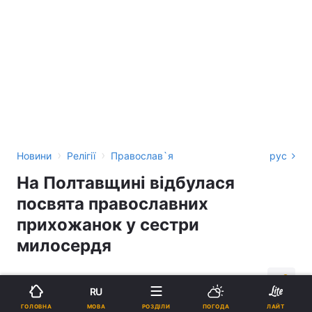
›
›
Новини
Релігії
Православ`я
рус
На Полтавщині відбулася
посвята православних
прихожанок у сестри
милосердя
05:26, 30.08.18
1 хв.
2868
RU
МОВА
ГОЛОВНА
РОЗДІЛИ
ПОГОДА
ЛАЙТ