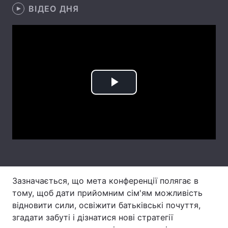
ВІДЕО ДНЯ
Лонгріди
Відео з Youtube
Статті
Інтерв'ю
Думки
Play
Архів
Вакансії
Video
Контакти
Послуги
Зазначається, що мета конференції полягає в
тому, щоб дати прийомним сім'ям можливість
відновити сили, освіжити батьківські почуття,
згадати забуті і дізнатися нові стратегії