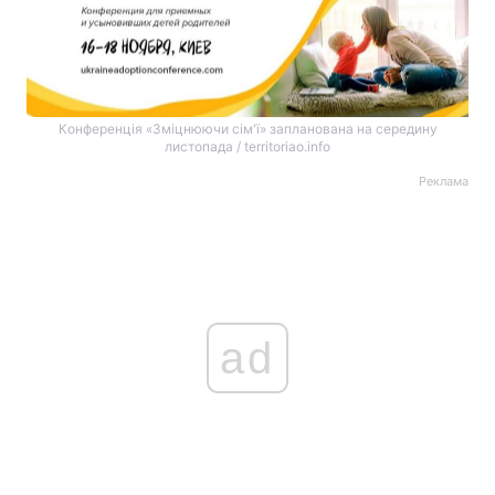
Конференція «Зміцнюючи сім'ї» запланована на середину
листопада / territoriao.info
Реклама
ad