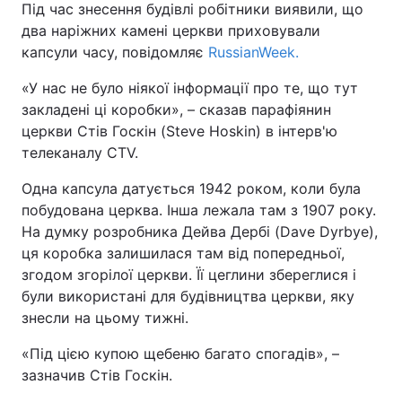
Під час знесення будівлі робітники виявили, що
два наріжних камені церкви приховували
капсули часу, повідомляє
RussianWeek.
«У нас не було ніякої інформації про те, що тут
закладені ці коробки», – сказав парафіянин
церкви Стів Госкін (Steve Hoskin) в інтерв'ю
телеканалу CTV.
Одна капсула датується 1942 роком, коли була
побудована церква. Інша лежала там з 1907 року.
На думку розробника Дейва Дербі (Dave Dyrbye),
ця коробка залишилася там від попередньої,
згодом згорілої церкви. Її цеглини збереглися і
були використані для будівництва церкви, яку
знесли на цьому тижні.
«Під цією купою щебеню багато спогадів», –
зазначив Стів Госкін.