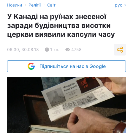
›
›
Новини
Релігії
Світ
рус
У Канаді на руїнах знесеної
заради будівництва висотки
церкви виявили капсули часу
06:30, 30.08.18
1 хв.
4758
Підпишіться на нас в Google