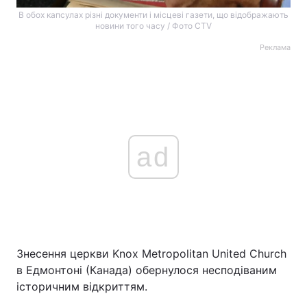
В обох капсулах різні документи і місцеві газети, що відображають
новини того часу / Фото CTV
Реклама
ad
Знесення церкви Knox Metropolitan United Church
в Едмонтоні (Канада) обернулося несподіваним
історичним відкриттям.