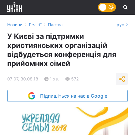
›
›
Новини
Релігії
Паства
рус
У Києві за підтримки
християнських організацій
відбудеться конференція для
прийомних сімей
07:07, 30.08.18
1 хв.
572
Підпишіться на нас в Google