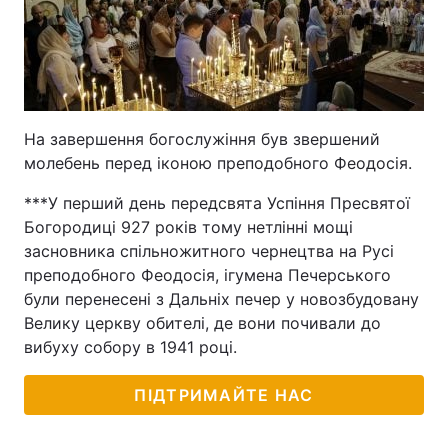
На завершення богослужіння був звершений
молебень перед іконою преподобного Феодосія.
***У перший день передсвята Успіння Пресвятої
Богородиці 927 років тому нетлінні мощі
засновника спільножитного чернецтва на Русі
преподобного Феодосія, ігумена Печерського
були перенесені з Дальніх печер у новозбудовану
Велику церкву обителі, де вони почивали до
вибуху собору в 1941 році.
ПІДТРИМАЙТЕ НАС