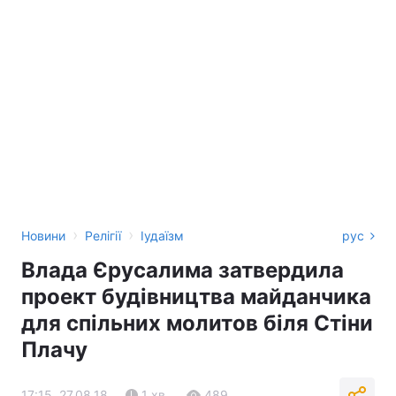
›
›
Новини
Релігії
Іудаїзм
рус
Влада Єрусалима затвердила
проект будівництва майданчика
для спільних молитов біля Стіни
Плачу
17:15, 27.08.18
1 хв.
489