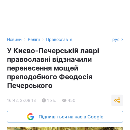
›
›
Новини
Релігії
Православ`я
рус
У Києво-Печерській лаврі
православні відзначили
перенесення мощей
преподобного Феодосія
Печерського
16:42, 27.08.18
1 хв.
450
Підпишіться на нас в Google