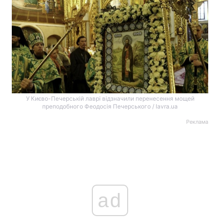
У Києво-Печерській лаврі відзначили перенесення мощей
преподобного Феодосія Печерського / lavra.ua
Реклама
ad