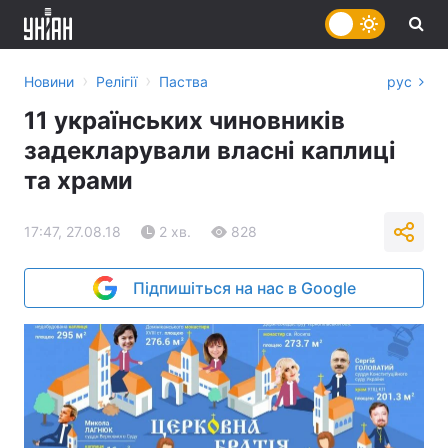
›
›
Новини
Релігії
Паства
рус
11 українських чиновників
задекларували власні каплиці
та храми
17:47, 27.08.18
2 хв.
828
Підпишіться на нас в Google