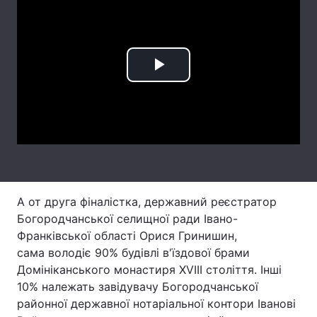
Лонгріди
Відео з Youtube
Статті
Play
Інтерв'ю
Думки
Video
Архів
Вакансії
Контакти
Послуги
А от друга фіналістка, державний реєстратор
Богородчанської селищної ради Івано-
Франківської області Орися Гринишин,
сама володіє 90% будівлі в'їздової брами
Домініканського монастиря ХVІІІ століття. Інші
10% належать завідувачу Богородчанської
районної державної нотаріальної контори Іванові