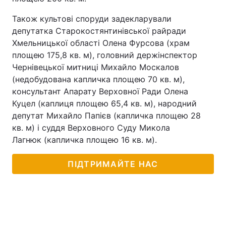
Також культові споруди задекларували
депутатка Старокостянтинівської райради
Хмельницької області Олена Фурсова (храм
площею 175,8 кв. м), головний держінспектор
Чернівецької митниці Михайло Москалов
(недобудована капличка площею 70 кв. м),
консультант Апарату Верховної Ради Олена
Куцел (каплиця площею 65,4 кв. м), народний
депутат Михайло Папієв (капличка площею 28
кв. м) і суддя Верховного Суду Микола
Лагнюк (капличка площею 16 кв. м).
ПІДТРИМАЙТЕ НАС