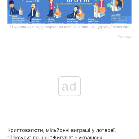
11 чиновників задекларували власні каплиці та церкви / bihus.info
Реклама
ad
Криптовалюти, мільйонні виграші у лотереї,
“Лексуси” по ціні “Жигулів” - українські