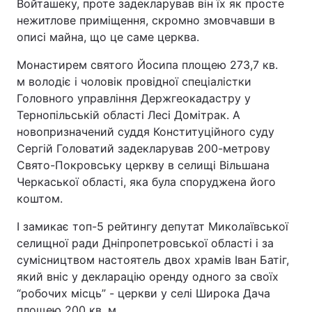
Войташеку, проте задекларував він їх як просте
нежитлове приміщення, скромно змовчавши в
Тема оформлення
описі майна, що це саме церква.
Монастирем святого Йосипа площею 273,7 кв.
м володіє і чоловік провідної спеціалістки
Головного управління Держгеокадастру у
Тернопільській області Лесі Домітрак. А
новопризначений суддя Конституційного суду
Сергій Головатий задекларував 200-метрову
Свято-Покровську церкву в селищі Вільшана
Черкаської області, яка була споруджена його
коштом.
І замикає топ-5 рейтингу депутат Миколаївської
селищної ради Дніпропетровської області і за
сумісництвом настоятель двох храмів Іван Батіг,
який вніс у декларацію оренду одного за своїх
“робочих місць” - церкви у селі Широка Дача
площею 200 кв. м.