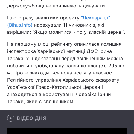
держслужбовці не припиняють дивувати.
Цього разу аналітики проекту
“Декларації”
(Bihus.Info)
нарахували 11 чиновників, які
Головна
Війна
вирішили: “Якщо молитися - то у власній церкві”.
Україна
Політика
На першому місці рейтингу опинилася колишня
інспекторка Харківської митниці ДФС Ірина
Економіка
Світ
Табака. У її декларації перед звільненням можна
побачити недобудовану каплицю площею 295 кв.
Спорт
Наука
м. Проте знаходиться вона все ж у власності
Техно і зв'язок
Лайт
Релігійного управління Харківського екзархату
Української Греко-Католицької Церкви і
Зброя
Інциденти
знаходиться в користуванні чоловіка Ірини
Табаки, який є священиком.
Здоров'я
Туризм
Цікавинки
ВІДЕО ДНЯ
Погода
Екологія
Регіони