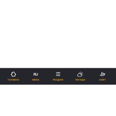
RU
МОВА
ГОЛОВНА
РОЗДІЛИ
ПОГОДА
ЛАЙТ
›
›
Новини
Релігії
Православ`я
рус
Митрополит Почаївський
Володимир - про подвиг вірян,
які щороку йдуть хресним