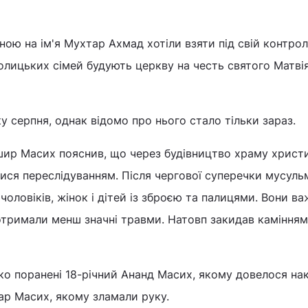
ною на ім'я Мухтар Ахмад хотіли взяти під свій контрол
олицьких сімей будують церкву на честь святого Матвія
у серпня, однак відомо про нього стало тільки зараз.
ир Масих пояснив, що через будівництво храму христи
ися переслідуванням. Після чергової суперечки мусуль
оловіків, жінок і дітей із зброєю та палицями. Вони в
 отримали менш значні травми. Натовп закидав камінням
жко поранені 18-річний Ананд Масих, якому довелося на
агар Масих, якому зламали руку.