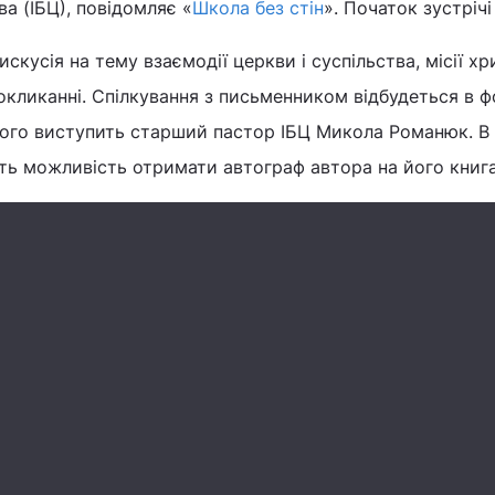
ва (ІБЦ), повідомляє «
Школа без стін
». Початок зустрічі 
дискусія на тему взаємодії церкви і суспільства, місії х
покликанні. Спілкування з письменником відбудеться в 
ого виступить старший пастор ІБЦ Микола Романюк. В 
ть можливість отримати автограф автора на його книга