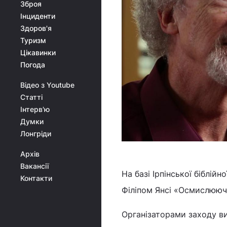
Зброя
Інциденти
Здоров'я
Туризм
Цікавинки
Погода
Відео з Youtube
Статті
Інтерв'ю
Думки
Лонгріди
Архів
Вакансії
На базі Ірпінської біблій
Контакти
Філіпом Янсі «Осмислююч
Організаторами заходу ви