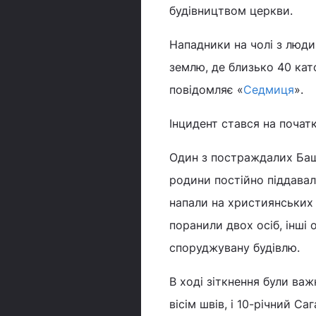
будівництвом церкви.
Нападники на чолі з люди
землю, де близько 40 кат
повідомляє «
Седмиця
».
Інцидент стався на початк
Один з постраждалих Баш
родини постійно піддавал
напали на християнських ч
поранили двох осіб, інші
споруджувану будівлю.
В ході зіткнення були ва
вісім швів, і 10-річний С