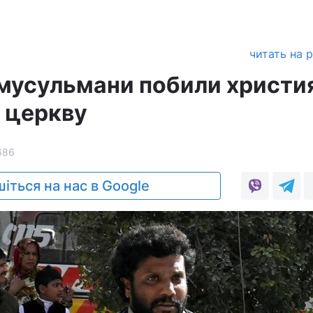
читать на 
 мусульмани побили христи
и церкву
686
іться на нас в Google