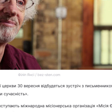
Філіп Янсі / bez-sten.com
ної церкви 30 вересня відбудеться зустріч з письменник
и сучасність».
ступають міжнародна місіонерська організація «Місія 