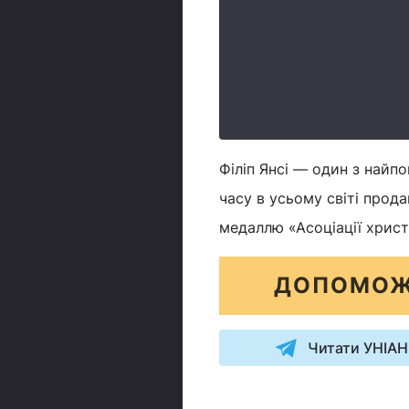
Філіп Янсі — один з найп
часу в усьому світі прода
медаллю «Асоціації христ
ДОПОМОЖ
Читати УНІАН