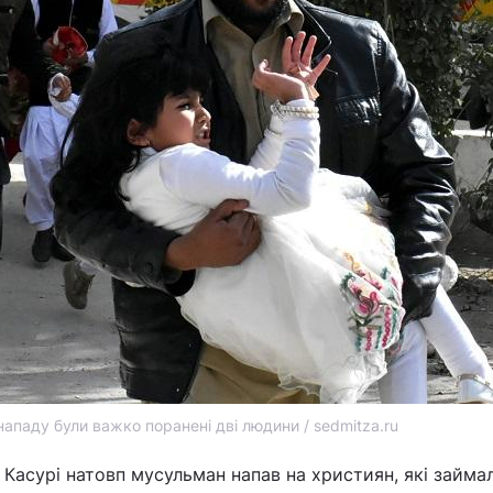
 нападу були важко поранені дві людини / sedmitza.ru
в Касурі натовп мусульман напав на християн, які займа