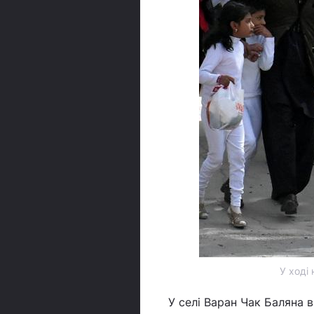
У ході
У селі Варан Чак Баляна 