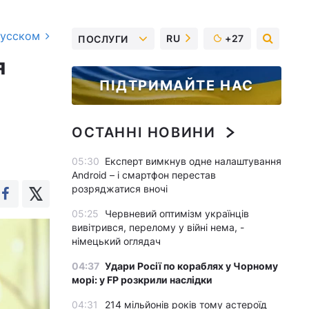
русском
RU
+27
ПОСЛУГИ
я
ПІДТРИМАЙТЕ НАС
ОСТАННІ НОВИНИ
05:30
Експерт вимкнув одне налаштування
Android – і смартфон перестав
розряджатися вночі
05:25
Червневий оптимізм українців
вивітрився, перелому у війні нема, -
німецький оглядач
04:37
Удари Росії по кораблях у Чорному
морі: у FP розкрили наслідки
04:31
214 мільйонів років тому астероїд