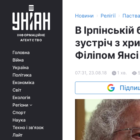
›
›
Новини
Релігії
Паств
В Ірпінській
ІНФОРМАЦІЙНЕ
зустріч з х
АГЕНТСТВО
Філіпом Янсі
Головна
Війна
Україна
07:31, 23.08.18
1 хв.
Політика
Економіка
Підпиш
Світ
Екологія
Регіони
Спорт
Наука
Техно і зв'язок
Лайт