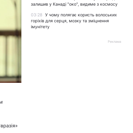
залишив у Канаді "око", видиме з космосу
03:28
У чому полягає користь волоських
горіхів для серця, мозку та зміцнення
імунітету
Реклама
ом
Євразія»