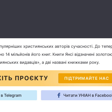
опулярніших християнських авторів сучасності. До тепе
но 14 мільйонів його книг. Книги Янсі відзначені золото
иянських видавців», а дві названі книжками року.
ІТЬ ПРОЄКТУ
ПІДТРИМАЙТЕ НАС
 в Telegram
Читати УНІАН в Faceboo