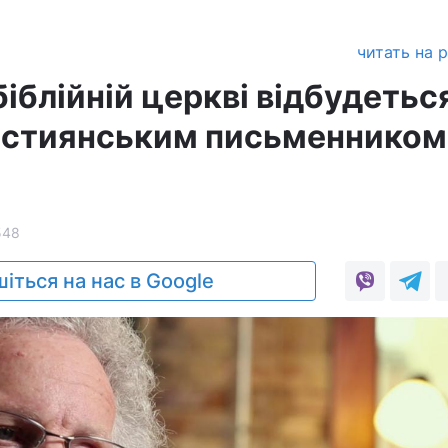
а
читать на 
 біблійній церкві відбудетьс
ристиянським письменником
548
іться на нас в Google