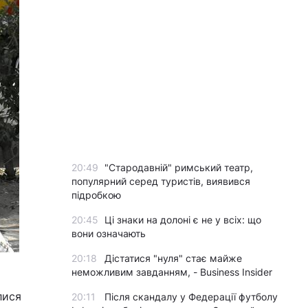
20:49
"Стародавній" римський театр,
популярний серед туристів, виявився
підробкою
20:45
Ці знаки на долоні є не у всіх: що
вони означають
20:18
Дістатися "нуля" стає майже
неможливим завданням, - Business Insider
лися
20:11
Після скандалу у Федерації футболу