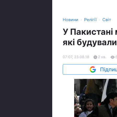
›
›
Новини
Релігії
Світ
У Пакистані
які будувал
07:07, 23.08.18
2 хв.
Підпиш