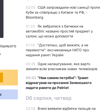
02:05
США запровадили нові санкції проти
Куби за співпрацю з Китаєм та РФ, -
Bloomberg
01:23
Як вибратися з багнюки на
автомобілі: названо простий предмет у
салоні, що може допомогти
01:19
"Достатньо, щоб вижити, а не
рішнього
перемогти": ексчиновниця НАТО про
ю
надання ракет Україні
00:25
Одне налаштування, яке варто
змінити всім власникам нових телевізорів
00:22
"Нам самим потрібні": Трамп
відреагував на прохання Зеленського
надати ракети до Patriot
k
06 серпня, четвер
23:58
Вчені виявили відбитки пальців на