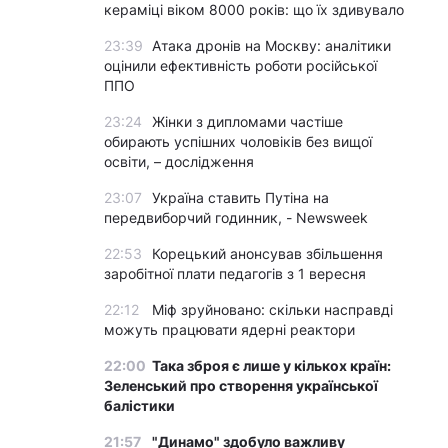
кераміці віком 8000 років: що їх здивувало
23:39
Атака дронів на Москву: аналітики
оцінили ефективність роботи російської
ППО
23:24
Жінки з дипломами частіше
обирають успішних чоловіків без вищої
освіти, – дослідження
23:07
Україна ставить Путіна на
передвиборчий годинник, - Newsweek
22:53
Корецький анонсував збільшення
заробітної плати педагогів з 1 вересня
22:12
Міф зруйновано: скільки насправді
можуть працювати ядерні реактори
22:00
Така зброя є лише у кількох країн:
Зеленський про створення української
балістики
21:57
"Динамо" здобуло важливу