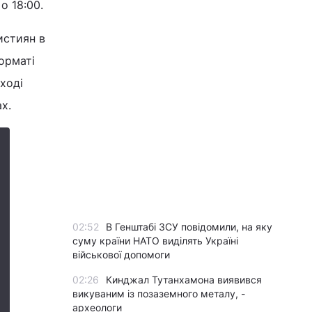
о 18:00.
ристиян в
форматі
ході
х.
02:52
В Генштабі ЗСУ повідомили, на яку
суму країни НАТО виділять Україні
військової допомоги
02:26
Кинджал Тутанхамона виявився
викуваним із позаземного металу, -
археологи