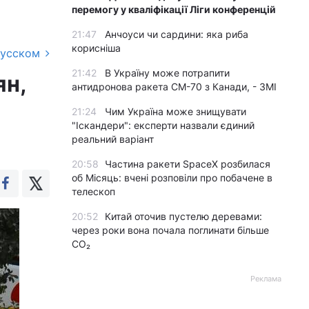
перемогу у кваліфікації Ліги конференцій
21:47
Анчоуси чи сардини: яка риба
корисніша
русском
21:42
В Україну може потрапити
ян,
антидронова ракета CM-70 з Канади, - ЗМІ
21:24
Чим Україна може знищувати
"Іскандери": експерти назвали єдиний
реальний варіант
20:58
Частина ракети SpaceX розбилася
об Місяць: вчені розповіли про побачене в
телескоп
20:52
Китай оточив пустелю деревами:
через роки вона почала поглинати більше
CO₂
Реклама