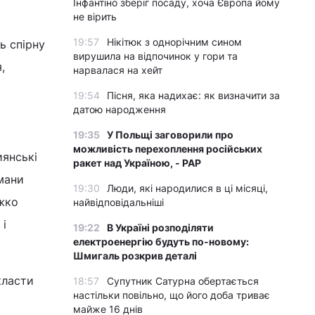
Інфантіно зберіг посаду, хоча Європа йому
не вірить
19:57
Нікітюк з однорічним сином
ь спірну
вирушила на відпочинок у гори та
,
нарвалася на хейт
19:54
Пісня, яка надихає: як визначити за
датою народження
19:35
У Польщі заговорили про
можливість перехоплення російських
янські
ракет над Україною, - PAP
мани
19:30
Люди, які народилися в ці місяці,
ажко
найвідповідальніші
 і
19:22
В Україні розподіляти
електроенергію будуть по-новому:
Шмигаль розкрив деталі
класти
18:57
Супутник Сатурна обертається
настільки повільно, що його доба триває
майже 16 днів