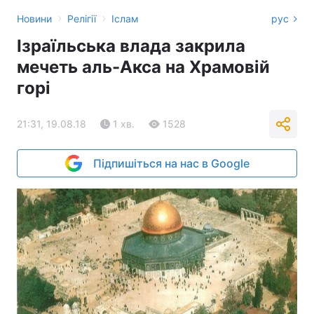
›
›
Новини
Релігії
Іслам
рус
Ізраїльська влада закрила
мечеть аль-Акса на Храмовій
горі
21:31, 19.08.18
1 хв.
1528
Підпишіться на нас в Google