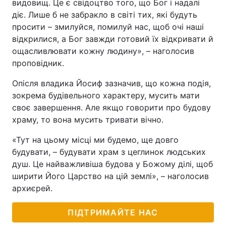
видовищ. Це є свідоцтво того, що Бог і надалі
діє. Лише б не забракло в світі тих, які будуть
просити – змилуйся, помилуй нас, щоб очі наші
відкрилися, а Бог завжди готовий їх відкривати й
ощасливлювати кожну людину», – наголосив
проповідник.
Опісля владика Йосиф зазначив, що кожна подія,
зокрема будівельного характеру, мусить мати
своє завершення. Але якщо говорити про будову
храму, то вона мусить тривати вічно.
«Тут на цьому місці ми будемо, ще довго
будувати, – будувати храм з цеглинок людських
душ. Це найважливіша будова у Божому ділі, щоб
ширити Його Царство на цій землі», – наголосив
архиєрей.
ПІДТРИМАЙТЕ НАС