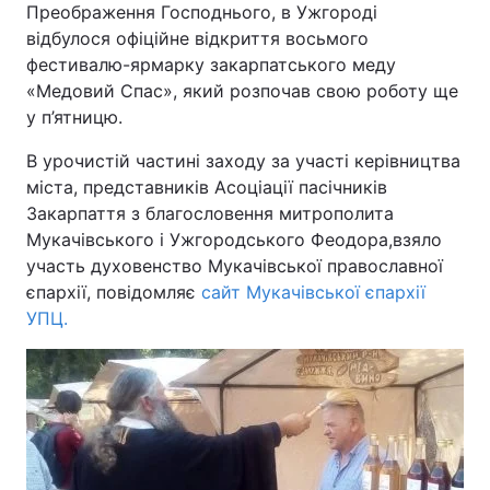
Преображення Господнього, в Ужгороді
відбулося офіційне відкриття восьмого
фестивалю-ярмарку закарпатського меду
«Медовий Спас», який розпочав свою роботу ще
Головна
Війна
у п’ятницю.
Україна
Політика
В урочистій частині заходу за участі керівництва
міста, представників Асоціації пасічників
Економіка
Світ
Закарпаття з благословення митрополита
Мукачівського і Ужгородського Феодора,взяло
Спорт
Наука
участь духовенство Мукачівської православної
Техно і зв'язок
Лайт
єпархії, повідомляє
сайт Мукачівської єпархії
УПЦ.
Зброя
Інциденти
Здоров'я
Туризм
Цікавинки
Погода
Екологія
Регіони