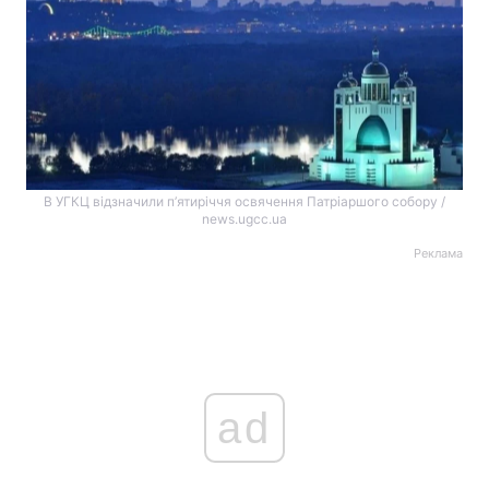
В УГКЦ відзначили п’ятиріччя освячення Патріаршого собору /
news.ugcc.ua
Реклама
ad