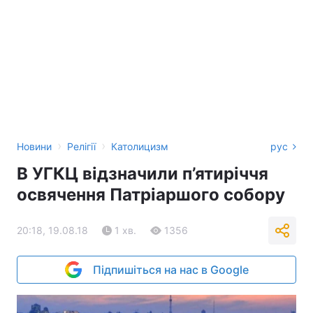
›
›
Новини
Релігії
Католицизм
рус
В УГКЦ відзначили п’ятиріччя
освячення Патріаршого собору
20:18, 19.08.18
1 хв.
1356
Підпишіться на нас в Google