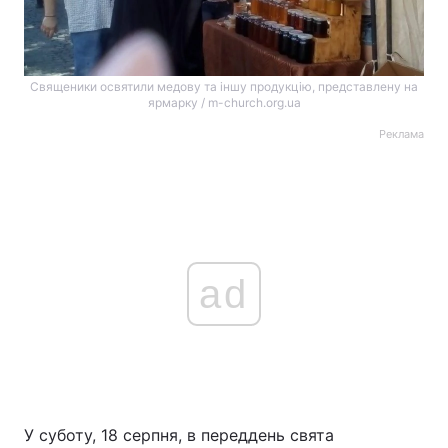
Священики освятили медову та іншу продукцію, представлену на
ярмарку / m-church.org.ua
Реклама
ad
У суботу, 18 серпня, в переддень свята