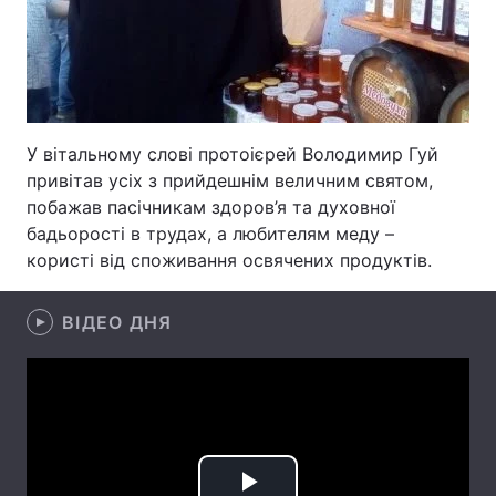
Лонгріди
Відео з Youtube
Статті
У вітальному слові протоієрей Володимир Гуй
Інтерв'ю
Думки
привітав усіх з прийдешнім величним святом,
Архів
Вакансії
побажав пасічникам здоров’я та духовної
бадьорості в трудах, а любителям меду –
Контакти
користі від споживання освячених продуктів.
Послуги
ВІДЕО ДНЯ