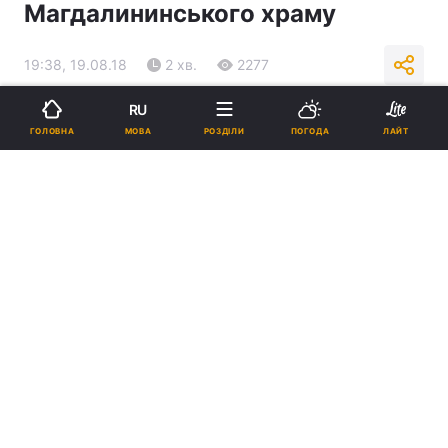
Магдалининського храму
19:38, 19.08.18
2 хв.
2277
RU
Підпишіться на нас в Google
МОВА
ГОЛОВНА
РОЗДІЛИ
ПОГОДА
ЛАЙТ
Отець В'ячеслав помер 6 серпня / eparhiya.od.ua
Реклама