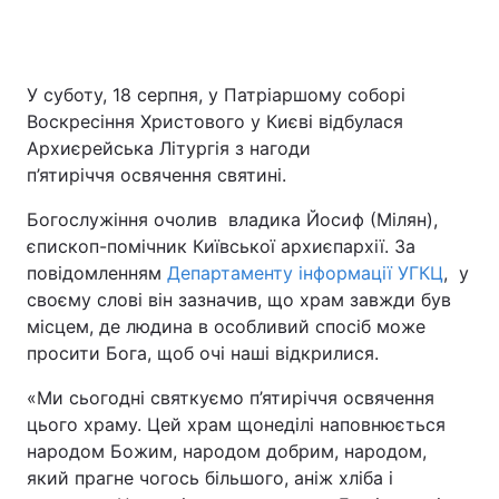
У суботу, 18 серпня, у Патріаршому соборі
Воскресіння Христового у Києві відбулася
Архиєрейська Літургія з нагоди
п’ятиріччя освячення святині.
Богослужіння очолив владика Йосиф (Мілян),
єпископ-помічник Київської архиєпархії. За
повідомленням
Департаменту інформації УГКЦ
, у
своєму слові він зазначив, що храм завжди був
місцем, де людина в особливий спосіб може
просити Бога, щоб очі наші відкрилися.
«Ми сьогодні святкуємо п’ятиріччя освячення
цього храму. Цей храм щонеділі наповнюється
народом Божим, народом добрим, народом,
який прагне чогось більшого, аніж хліба і