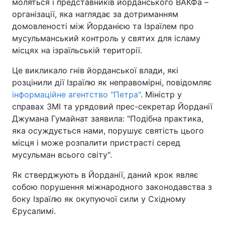
моляться і представників йорданського ВАКФа –
організації, яка наглядає за дотриманням
домовленості між Йорданією та Ізраїлем про
мусульманський контроль у святих для ісламу
місцях на ізраїльській території.
Це викликало гнів йорданської влади, які
розцінили дії Ізраїлю як неправомірні, повідомляє
інформаційне агентство "Петра"
. Міністр у
справах ЗМІ та урядовий прес-секретар Йорданії
Джумана Гумайнат заявила: "Подібна практика,
яка осуждується нами, порушує святість цього
місця і може розпалити пристрасті серед
мусульман всього світу".
Як стверджують в Йорданії, даний крок являє
собою порушення міжнародного законодавства з
боку Ізраїлю як окупуючої сили у Східному
Єрусалимі.