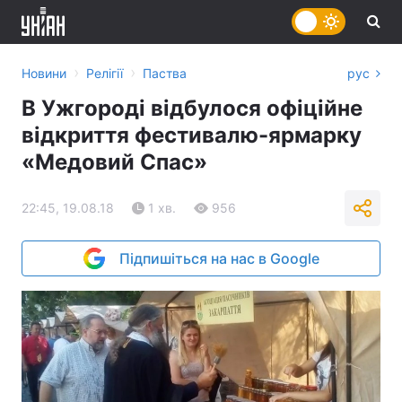
›
›
Новини
Релігії
Паства
рус
В Ужгороді відбулося офіційне
відкриття фестивалю-ярмарку
«Медовий Спас»
22:45, 19.08.18
1 хв.
956
Підпишіться на нас в Google