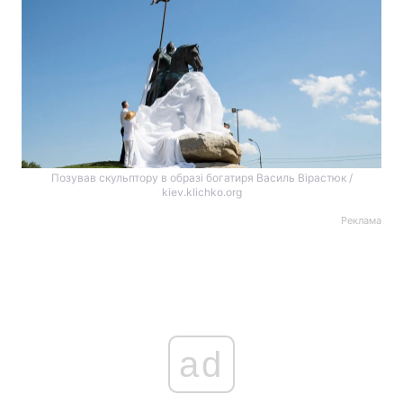
Позував скульптору в образі богатиря Василь Вірастюк /
kiev.klichko.org
Реклама
ad