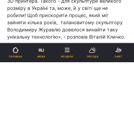
3D принтера. Такого - для скульптури великого
розміру в Україні та, може, й у світі ще не
робили! Щоб прискорити процес, який міг
зайняти кілька років, талановитому скульптору
Володимиру Журавлю довелося винайти таку
унікальну технологію», - розповів Віталій Кличко.
RU
ПІДТРИМАЙТЕ НАС
МОВА
ГОЛОВНА
РОЗДІЛИ
ПОГОДА
ЛАЙТ