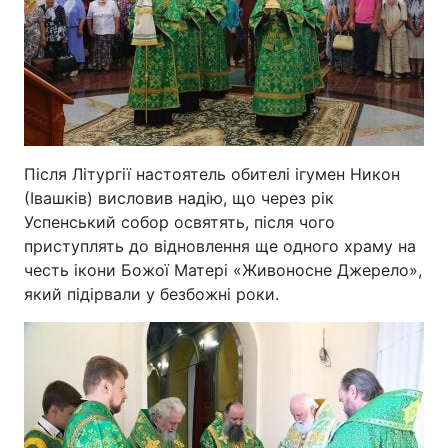
Після Літургії настоятель обителі ігумен Никон
(Івашків) висловив надію, що через рік
Успенський собор освятять, після чого
приступлять до відновлення ще одного храму на
честь ікони Божої Матері «Живоносне Джерело»,
який підірвали у безбожні роки.