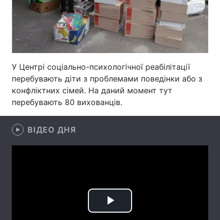
Лонгріди
Відео з Youtube
Статті
У Центрі соціально-психологічної реабілітації
Інтерв'ю
Думки
перебувають діти з проблемами поведінки або з
Архів
Вакансії
конфліктних сімей. На даний момент тут
перебувають 80 вихованців.
Контакти
ВІДЕО ДНЯ
Послуги
Play