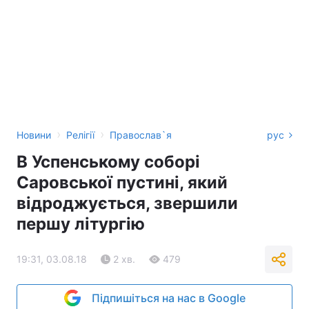
›
›
Новини
Релігії
Православ`я
рус
В Успенському соборі
Саровської пустині, який
відроджується, звершили
першу літургію
19:31, 03.08.18
2 хв.
479
Підпишіться на нас в Google