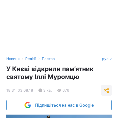
›
›
Новини
Релігії
Паства
рус
У Києві відкрили пам’ятник
святому Іллі Муромцю
18:31, 03.08.18
3 хв.
676
Підпишіться на нас в Google