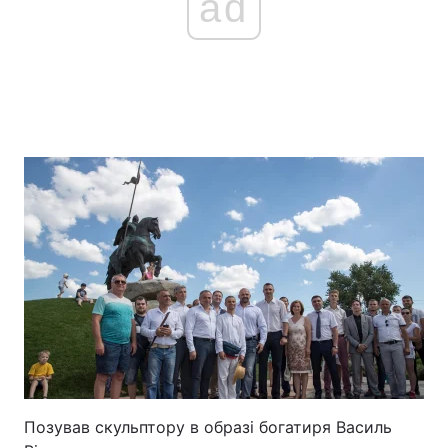
ad
Позував скульптору в образі богатиря Василь