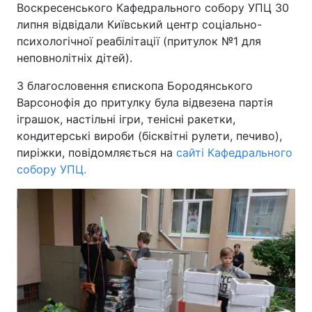
Воскресенського Кафедрального собору УПЦ 30
липня відвідали Київський центр соціально-
психологічної реабілітації (притулок №1 для
неповнолітніх дітей).
Головна
Війна
З благословення єпископа Бородянського
Україна
Політика
Варсонофія до притулку була відвезена партія
іграшок, настільні ігри, тенісні ракетки,
Економіка
Світ
кондитерські вироби (бісквітні рулети, печиво),
пиріжки, повідомляється на
Спорт
Наука
сайті Кафедрального
собору УПЦ.
Техно і зв'язок
Лайт
Зброя
Інциденти
Здоров'я
Туризм
Цікавинки
Погода
Екологія
Регіони