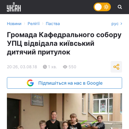
›
›
Новини
Релігії
Паства
рус
Громада Кафедрального собору
УПЦ відвідала київський
дитячий притулок
20:26, 03.08.18
1 хв.
550
Підпишіться на нас в Google