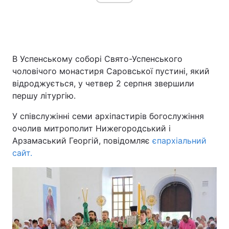
В Успенському соборі Свято-Успенського
чоловічого монастиря Саровської пустині, який
відроджується, у четвер 2 серпня звершили
першу літургію.
У співслужінні семи архіпастирів богослужіння
очолив митрополит Нижегородський і
Арзамаський Георгій, повідомляє
єпархіальний
сайт.