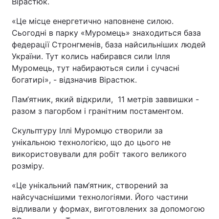
Вірастюк.
«Це місце енергетично наповнене силою.
Сьогодні в парку «Муромець» знаходиться база
федерації Стронгменів, база найсильніших людей
України. Тут колись набирався сили Ілля
Муромець, тут набираються сили і сучасні
богатирі», - відзначив Вірастюк.
Пам‘ятник, який відкрили, 11 метрів заввишки -
разом з пагорбом і гранітним постаментом.
Скульптуру Іллі Муромцю створили за
унікальною технологією, що до цього не
використовували для робіт такого великого
розміру.
«Це унікальний пам‘ятник, створений за
найсучаснішими технологіями. Його частини
відливали у формах, виготовлених за допомогою