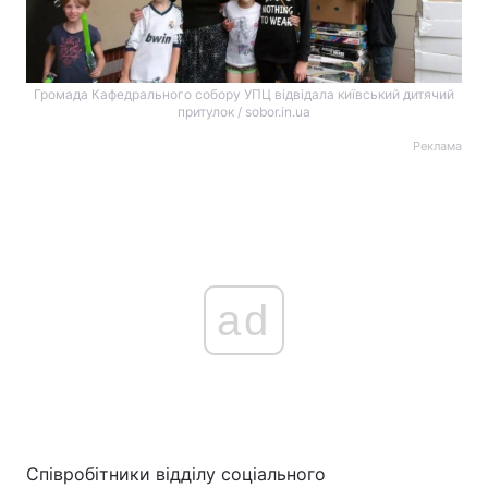
Громада Кафедрального собору УПЦ відвідала київський дитячий
притулок / sobor.in.ua
Реклама
ad
Співробітники відділу соціального