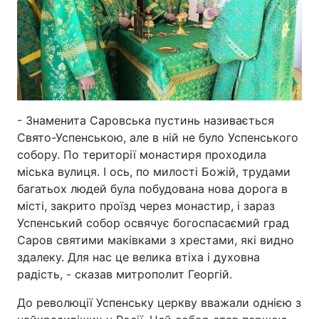
- Знаменита Саровська пустинь називається
Свято-Успенською, але в ній не було Успенського
собору. По території монастиря проходила
міська вулиця. І ось, по милості Божій, трудами
багатьох людей була побудована нова дорога в
місті, закрито проїзд через монастир, і зараз
Успенський собор освячує богоспасаємий град
Саров святими маківками з хрестами, які видно
здалеку. Для нас це велика втіха і духовна
радість, - сказав митрополит Георгій.
До революції Успенську церкву вважали однією з