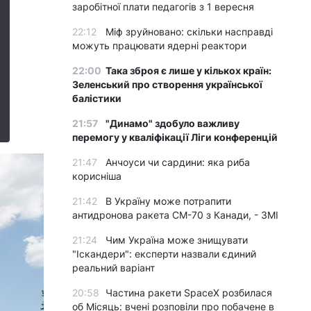
заробітної плати педагогів з 1 вересня
22:12
Міф зруйновано: скільки насправді
можуть працювати ядерні реактори
22:00
Така зброя є лише у кількох країн:
Зеленський про створення української
балістики
21:57
"Динамо" здобуло важливу
перемогу у кваліфікації Ліги конференцій
21:47
Анчоуси чи сардини: яка риба
корисніша
21:42
В Україну може потрапити
антидронова ракета CM-70 з Канади, - ЗМІ
21:24
Чим Україна може знищувати
"Іскандери": експерти назвали єдиний
реальний варіант
20:58
Частина ракети SpaceX розбилася
об Місяць: вчені розповіли про побачене в