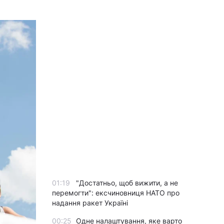
01:19
"Достатньо, щоб вижити, а не
перемогти": ексчиновниця НАТО про
надання ракет Україні
00:25
Одне налаштування, яке варто