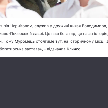
я під Черніговом, служив у дружині князя Володимира,
иєво-Печерській лаврі. Це наш богатир, це наша історія
. Тому Муромець стоятиме тут, на історичному місці, 
огатирська застава», - відзначив Кличко.