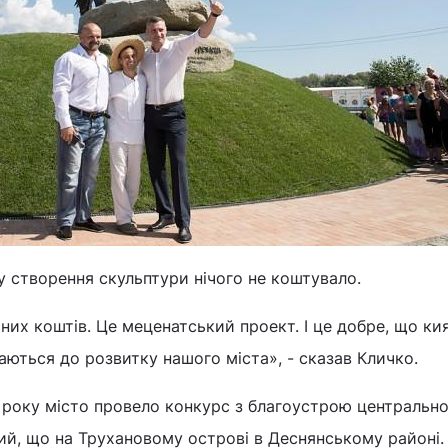
у створення скульптури нічого не коштувало.
их коштів. Це меценатський проект. І це добре, що кия
ються до розвитку нашого міста», - сказав Кличко.
 року місто провело конкурс з благоустрою центрально
й, що на Трухановому острові в Деснянському районі.