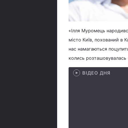
«Ілля Муромець народивс
місто Київ, похований в К
нас намагаються поцупити
колись розташовувалась б
ВІДЕО ДНЯ