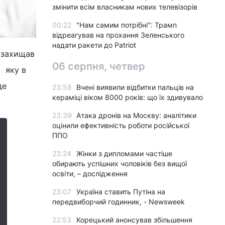
змінити всім власникам нових телевізорів
00:22
"Нам самим потрібні": Трамп
відреагував на прохання Зеленського
надати ракети до Patriot
 захищав
06 серпня, четвер
, яку в
де
23:58
Вчені виявили відбитки пальців на
кераміці віком 8000 років: що їх здивувало
23:39
Атака дронів на Москву: аналітики
оцінили ефективність роботи російської
ППО
23:24
Жінки з дипломами частіше
обирають успішних чоловіків без вищої
освіти, – дослідження
23:07
Україна ставить Путіна на
передвиборчий годинник, - Newsweek
22:53
Корецький анонсував збільшення