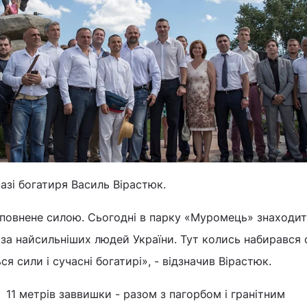
азі богатиря Василь Вірастюк.
аповнене силою. Сьогодні в парку «Муромець» знаходит
аза найсильніших людей України. Тут колись набирався 
 сили і сучасні богатирі», - відзначив Вірастюк.
 11 метрів заввишки - разом з пагорбом і гранітним