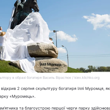
птору в образі богатиря Василь Вірастюк / kiev.klichko.org
 відкрив 2 серпня скульптуру богатиря Іллі Муромця, я
парку «Муромець».
пам’ятника та благоустрою першої черги парку здійснюв