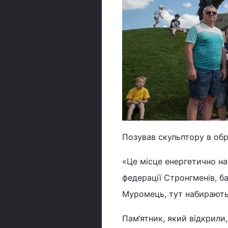
Позував скульптору в обр
«Це місце енергетично н
федерації Стронгменів, б
Муромець, тут набираються
Пам‘ятник, який відкрили,