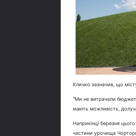
Кличко зазначив, що міст
"Ми не витрачали бюджетн
мають можливість, долуча
Наприкінці березня цього
частини урочища Чортори