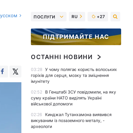
русском
RU
+27
ПОСЛУГИ
ПІДТРИМАЙТЕ НАС
ОСТАННІ НОВИНИ
03:28
У чому полягає користь волоських
горіхів для серця, мозку та зміцнення
імунітету
02:52
В Генштабі ЗСУ повідомили, на яку
суму країни НАТО виділять Україні
військової допомоги
02:26
Кинджал Тутанхамона виявився
викуваним із позаземного металу, -
археологи