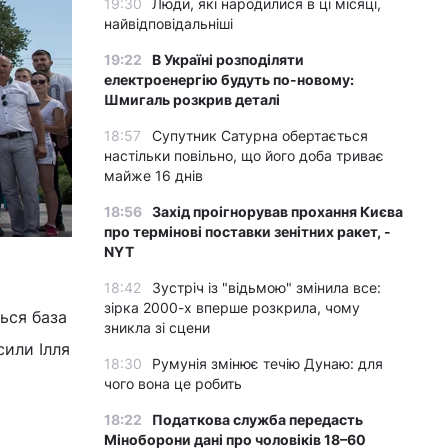
19:30
Люди, які народилися в ці місяці,
найвідповідальніші
19:22
В Україні розподіляти
електроенергію будуть по-новому:
Шмигаль розкрив деталі
18:57
Супутник Сатурна обертається
настільки повільно, що його доба триває
майже 16 днів
18:56
Захід проігнорував прохання Києва
про термінові поставки зенітних ракет, -
NYT
18:42
Зустріч із "відьмою" змінила все:
зірка 2000-х вперше розкрила, чому
ься база
зникла зі сцени
сили Ілля
18:30
Румунія змінює течію Дунаю: для
чого вона це робить
18:22
Податкова служба передасть
Міноборони дані про чоловіків 18–60