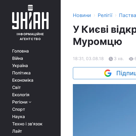
›
›
Новини
Релігії
Паств
У Києві відк
ІНФОРМАЦІЙНЕ
Муромцю
АГЕНТСТВО
Головна
Війна
18:31, 03.08.18
3 хв.
Україна
Підпиш
Політика
Економіка
Світ
Екологія
Регіони
Спорт
Наука
Техно і зв'язок
Лайт