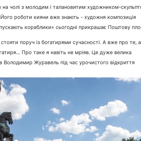
в на чолі з молодим і талановитим художником-скульп
ого роботи кияни вже знають - художня композиція
запускають кораблики» сьогодні прикрашає Поштову пло
 стояти поруч із богатирями сучасності. А вже про те, 
гатиря… Про таке я навіть не мріяв. Це дуже велика
зав Володимир Журавель під час урочистого відкриття