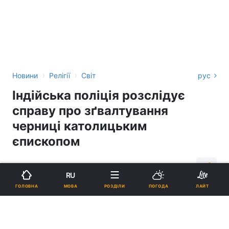
›
›
Новини
Релігії
Світ
рус
Індійська поліція розслідує
справу про зґвалтування
черниці католицьким
єпископом
21:51, 18.07.18
1 хв.
516
RU
МОВА
ГОЛОВНА
РОЗДІЛИ
ПОГОДА
ЛАЙТ
Підпишіться на нас в Google