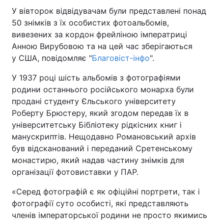
У вівторок відвідувачам були представлені понад
50 знімків з їх особистих фотоальбомів,
вивезених за кордон фрейліною імператриці
Анною Вирубовою та на цей час зберігаються
у США, повідомляє "
Благовіст-інфо
".
У 1937 році шість альбомів з фотографіями
родини останнього російського монарха були
продані студенту Єльського університету
Роберту Брюстеру, який згодом передав їх в
університетську Бібліотеку рідкісних книг і
манускриптів. Нещодавно Романовський архів
був відсканований і переданий Сретенському
монастирю, який надав частину знімків для
організації фотовиставки у ПАР.
«Серед фотографій є як офіційні портрети, так і
фотографії суто особисті, які представляють
членів імператорської родини не просто якимись