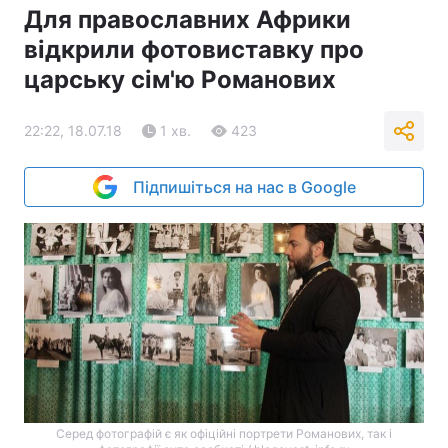
Для православних Африки
відкрили фотовиставку про
царську сім'ю Романових
22:22, 18.07.18
1 хв.
423
Підпишіться на нас в Google
Серед фотографій є як офіційні портрети Романових, так і