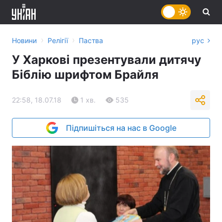
›
›
Новини
Релігії
Паства
рус
У Харкові презентували дитячу
Біблію шрифтом Брайля
22:58, 18.07.18
1 хв.
535
Підпишіться на нас в Google