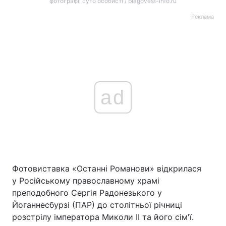
фотографії суто особисті / blagovest-info.ru
Реклама
ad
Фотовиставка «Останні Романови» відкрилася
у Російському православному храмі
преподобного Сергія Радонезького у
Йоганнесбурзі (ПАР) до столітньої річниці
розстрілу імператора Миколи II та його сім'ї.