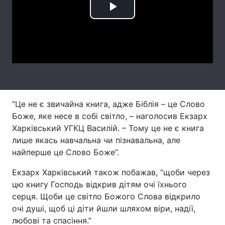
Play
Лонгріди
Video
Відео з Youtube
Статті
Інтерв'ю
Думки
Архів
Вакансії
“Це не є звичайна книга, адже Біблія – це Слово
Контакти
Боже, яке несе в собі світло, – наголосив Екзарх
Харківський УГКЦ Василій. – Тому це не є книга
Послуги
лише якась навчальна чи пізнавальна, але
найперше це Слово Боже”.
Екзарх Харківський також побажав, “щоби через
цю книгу Господь відкрив дітям очі їхнього
серця. Щоби це світло Божого Слова відкрило
очі душі, щоб ці діти йшли шляхом віри, надії,
любові та спасіння.”