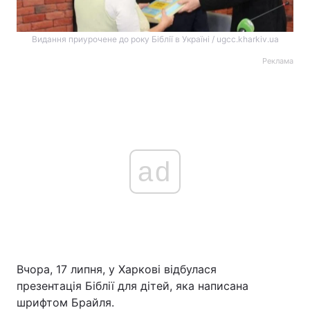
Видання приурочене до року Біблії в Україні / ugcc.kharkiv.ua
Реклама
ad
Вчора, 17 липня, у Харкові відбулася
презентація Біблії для дітей, яка написана
шрифтом Брайля.