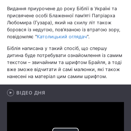
Видання приурочене до року Біблії в Україні та
присвячене особі Блаженної пам’яті Патріарха
Любомира (Гузара), який на схилу літ також
Головна
Війна
боровся із недугою, пов’язаною із втратою зору,
повідомляє "
Католицький оглядач
".
Україна
Політика
Біблія написана у такий спосіб, що спершу
Економіка
Світ
дитина буде потребувати ознайомлення із самим
текстом – звичайним та шрифтом Брайля, а тоді
Спорт
Наука
вже зможе відчитати й самі малюнки, які також
нанесені на матеріал цим самим шрифтом.
Техно і зв'язок
Лайт
Зброя
Інциденти
ВІДЕО ДНЯ
Здоров'я
Туризм
Цікавинки
Погода
Екологія
Регіони