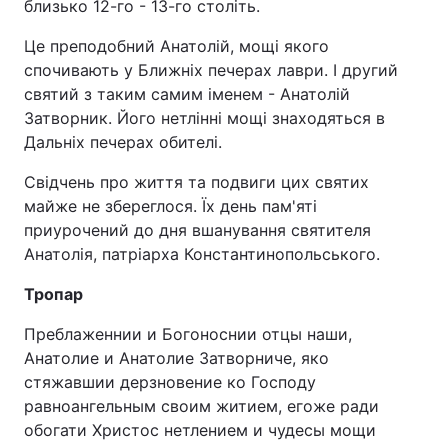
близько 12-го - 13-го століть.
Це преподобний Анатолій, мощі якого
спочивають у Ближніх печерах лаври. І другий
святий з таким самим іменем - Анатолій
Затворник. Його нетлінні мощі знаходяться в
Дальніх печерах обителі.
Свідчень про життя та подвиги цих святих
майже не збереглося. Їх день пам'яті
приурочений до дня вшанування святителя
Анатолія, патріарха Константинопольського.
Тропар
Преблаженнии и Богоноснии отцы наши,
Анатолие и Анатолие Затворниче, яко
стяжавшии дерзновение ко Господу
равноангельным своим житием, егоже ради
обогати Христос нетлением и чудесы мощи