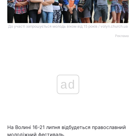
До участі запрошується молодь віком від 15 років / volyn.church.ua
Реклама
ad
На Волині 16-21 липня відбудеться православний
молодіжний фестиваль.