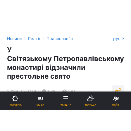
›
›
Новини
Релігії
Православ`я
рус
У
Світязькому Петропавлівському
монастирі відзначили
престольне свято
23:29, 15.07.18
1 хв.
581
RU
МОВА
ГОЛОВНА
РОЗДІЛИ
ПОГОДА
ЛАЙТ
Підпишіться на нас в Google