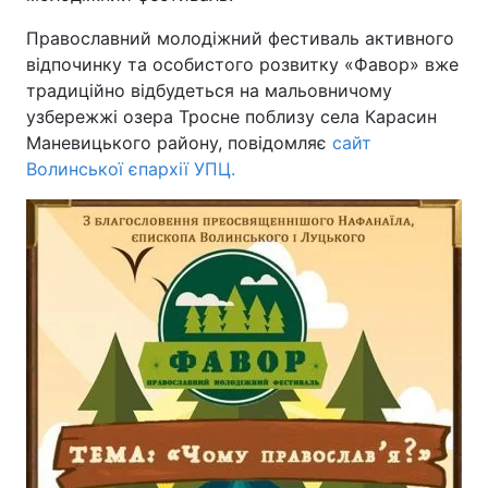
Православний молодіжний фестиваль активного
відпочинку та особистого розвитку «Фавор» вже
традиційно відбудеться на мальовничому
Головна
Війна
узбережжі озера Тросне поблизу села Карасин
Маневицького району, повідомляє
Україна
Політика
сайт
Волинської єпархії УПЦ.
Економіка
Світ
Спорт
Наука
Техно і зв'язок
Лайт
Зброя
Інциденти
Здоров'я
Туризм
Цікавинки
Погода
Екологія
Регіони