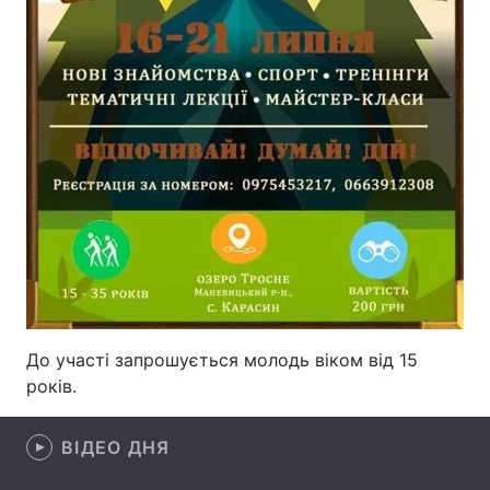
Лонгріди
Відео з Youtube
Статті
Інтерв'ю
Думки
Архів
Вакансії
Контакти
Послуги
До участі запрошується молодь віком від 15
років.
ВІДЕО ДНЯ