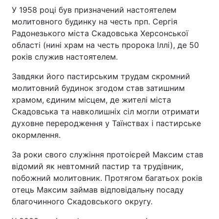
У 1958 році був призначений настоятелем
молитовного будинку на честь прп. Сергія
Радонезького міста Скадовська Херсонської
області (нині храм на честь пророка Іллі), де 50
років служив настоятелем.
Завдяки його пастирським трудам скромний
молитовний будинок згодом став затишним
храмом, єдиним місцем, де жителі міста
Скадовська та навколишніх сіл могли отримати
духовне переродження у Таїнствах і пастирське
окормлення.
За роки свого служіння протоієрей Максим став
відомий як невтомний пастир та трудівник,
побожний молитовник. Протягом багатьох років
отець Максим займав відповідальну посаду
благочинного Скадовського округу.