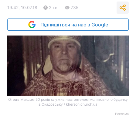
19:42, 10.07.18
2 хв.
735
Підпишіться на нас в Google
Отець Максим 50 років служив настоятелем молитовного будинку
в Скадовську / kherson.church.ua
Реклама