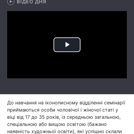
ВІДЕО ДНЯ
Лонгріди
Відео з Youtube
Статті
Інтерв'ю
Думки
Play
Архів
Вакансії
Video
Контакти
Послуги
До навчання на іконописному відділенні семінарії
приймаються особи чоловічої і жіночої статі у
віці від 17 до 35 років, із середньою загальною,
спеціальною або вищою освітою (бажано
наявність художньої освіти), які успішно склали