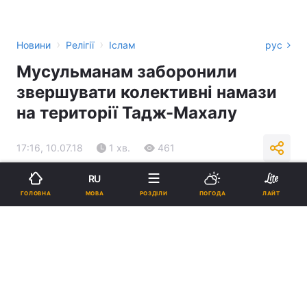
›
›
Новини
Релігії
Іслам
рус
Мусульманам заборонили
звершувати колективні намази
на території Тадж-Махалу
17:16, 10.07.18
1 хв.
461
RU
Підпишіться на нас в Google
МОВА
ГОЛОВНА
РОЗДІЛИ
ПОГОДА
ЛАЙТ