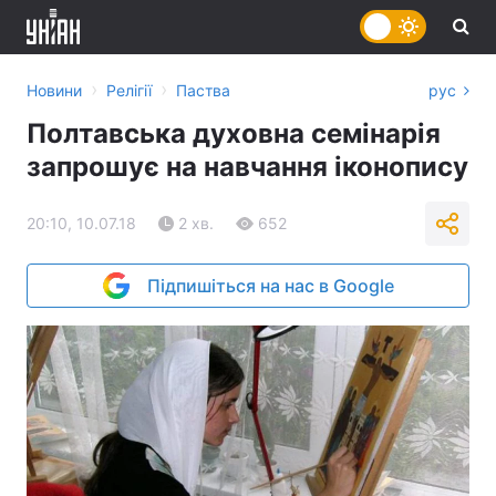
›
›
Новини
Релігії
Паства
рус
Полтавська духовна семінарія
запрошує на навчання іконопису
20:10, 10.07.18
2 хв.
652
Підпишіться на нас в Google