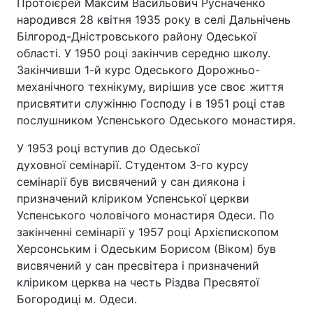
Протоієрей Максим Васильович Русначенко
народився 28 квітня 1935 року в селі Дальнічень
Білгород-Дністровського району Одеської
області. У 1950 році закінчив середню школу.
Закінчивши 1-й курс Одеського Дорожньо-
механічного технікуму, вирішив усе своє життя
присвятити служінню Господу і в 1951 році став
послушником Успенського Одеського монастиря.
У 1953 році вступив до Одеської
духовної семінарії. Студентом 3-го курсу
семінарії був висвячений у сан диякона і
призначений кліриком Успенської церкви
Успенського чоловічого монастиря Одеси. По
закінченні семінарії у 1957 році Архієпископом
Херсонським і Одеським Борисом (Віком) був
висвячений у сан пресвітера і призначений
кліриком церква на честь Різдва Пресвятої
Богородиці м. Одеси.