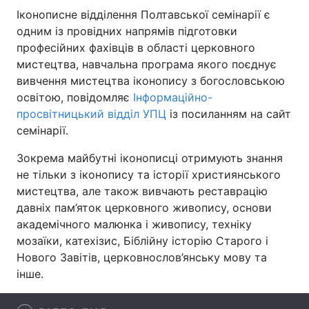
Іконописне відділення Полтавської семінарії є
одним із провідних напрямів підготовки
професійних фахівців в області церковного
Головна
Війна
мистецтва, навчальна програма якого поєднує
вивчення мистецтва іконопису з богословською
Україна
Політика
освітою, повідомляє
Інформаційно-
просвітницький відділ УПЦ
із посиланням на сайт
Економіка
Світ
семінарії.
Спорт
Наука
Зокрема майбутні іконописці отримують знання
не тільки з іконопису та історії християнського
Техно і зв'язок
Лайт
мистецтва, але також вивчають реставрацію
давніх пам’яток церковного живопису, основи
Зброя
Інциденти
академічного малюнка і живопису, техніку
мозаїки, катехізис, Біблійну історію Старого і
Здоров'я
Туризм
Нового Завітів, церковнослов’янську мову та
Цікавинки
Погода
інше.
Екологія
Регіони