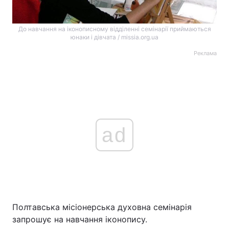
До навчання на іконописному відділенні семінарії приймаються
юнаки і дівчата / missia.org.ua
Реклама
ad
Полтавська місіонерська духовна семінарія
запрошує на навчання іконопису.