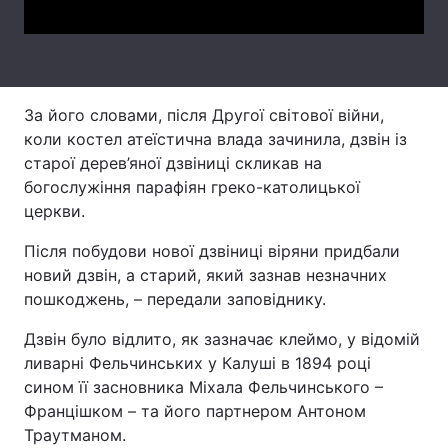
Тема оформлення
За його словами, після Другої світової війни,
коли костел атеїстична влада зачинила, дзвін із
старої дерев’яної дзвіниці скликав на
богослужіння парафіян греко-католицької
церкви.
Після побудови нової дзвіниці віряни придбали
новий дзвін, а старий, який зазнав незначних
пошкоджень, – передали заповіднику.
Дзвін було відлито, як зазначає клеймо, у відомій
ливарні Фельчинських у Калуші в 1894 році
сином її засновника Міхала Фельчинського –
Францішком – та його партнером Антоном
Траутманом.