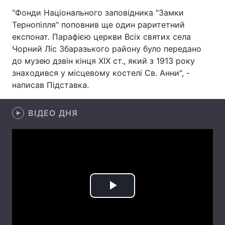
"Фонди Національного заповідника "Замки
Лонгріди
Тернопілля" поповнив ще один раритетний
експонат. Парафією церкви Всіх святих села
Відео з Youtube
Статті
Чорний Ліс Збаразького району було передано
до музею дзвін кінця ХІХ ст., який з 1913 року
Інтерв'ю
Думки
знаходився у місцевому костелі Св. Анни", -
написав Підставка.
Архів
Вакансії
ВІДЕО ДНЯ
Контакти
Послуги
Play
Video