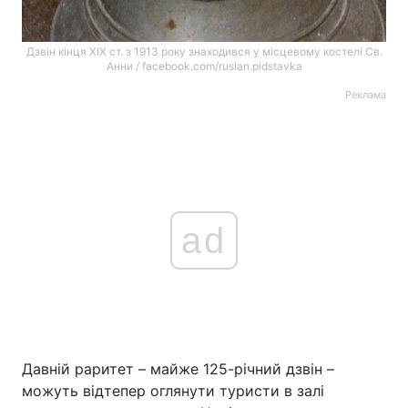
Дзвін кінця ХІХ ст. з 1913 року знаходився у місцевому костелі Св.
Анни / facebook.com/ruslan.pidstavka
Реклама
ad
Давній раритет – майже 125-річний дзвін –
можуть відтепер оглянути туристи в залі