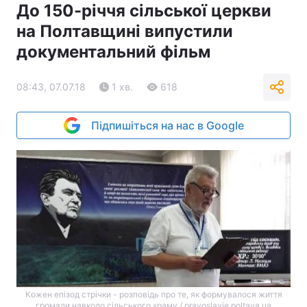
До 150-річчя сільської церкви
на Полтавщині випустили
документальний фільм
08:43, 07.07.18
1 хв.
618
Підпишіться на нас в Google
Кожен епізод стрічки - розповідь про те, як формувалося життя
громади навколо сільського храму / pravoslavie.poltava.ua