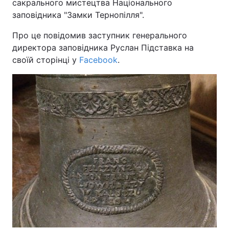
сакрального мистецтва Національного
заповідника "Замки Тернопілля".
Про це повідомив заступник генерального
Головна
Війна
директора заповідника Руслан Підставка на
своїй сторінці у
Facebook
.
Україна
Політика
Економіка
Світ
Спорт
Наука
Техно і зв'язок
Лайт
Зброя
Інциденти
Здоров'я
Туризм
Цікавинки
Погода
Екологія
Регіони