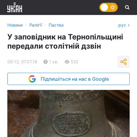
›
›
Новини
Релігії
Паства
рус
У заповідник на Тернопільщині
передали столітній дзвін
09:12, 07.07.18
1 хв.
522
Підпишіться на нас в Google