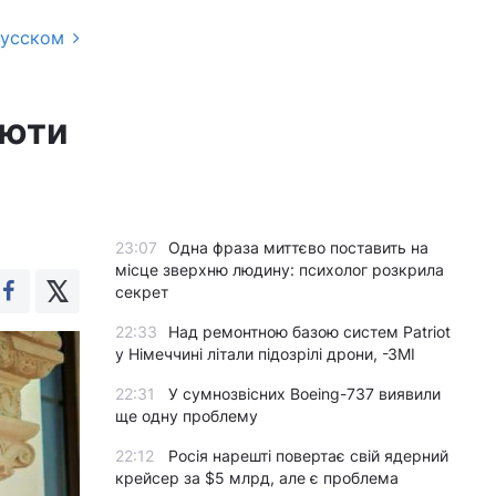
русском
люти
23:07
Одна фраза миттєво поставить на
місце зверхню людину: психолог розкрила
секрет
22:33
Над ремонтною базою систем Patriot
у Німеччині літали підозрілі дрони, -ЗМІ
22:31
У сумнозвісних Boeing-737 виявили
ще одну проблему
22:12
Росія нарешті повертає свій ядерний
крейсер за $5 млрд, але є проблема