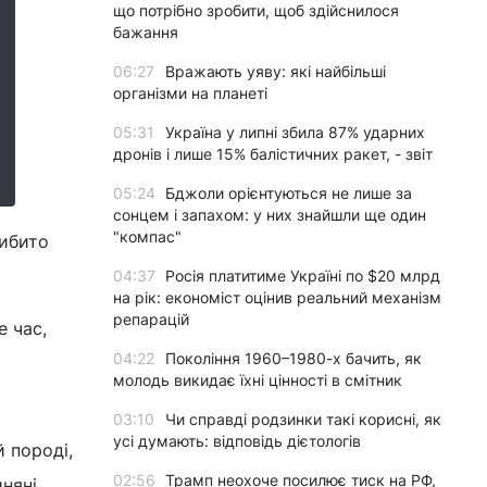
що потрібно зробити, щоб здійснилося
бажання
06:27
Вражають уяву: які найбільші
організми на планеті
05:31
Україна у липні збила 87% ударних
дронів і лише 15% балістичних ракет, - звіт
05:24
Бджоли орієнтуються не лише за
сонцем і запахом: у них знайшли ще один
"компас"
вибито
04:37
Росія платитиме Україні по $20 млрд
на рік: економіст оцінив реальний механізм
репарацій
е час,
04:22
Покоління 1960–1980-х бачить, як
молодь викидає їхні цінності в смітник
03:10
Чи справді родзинки такі корисні, як
усі думають: відповідь дієтологів
й породі,
02:56
Трамп неохоче посилює тиск на РФ,
иняні