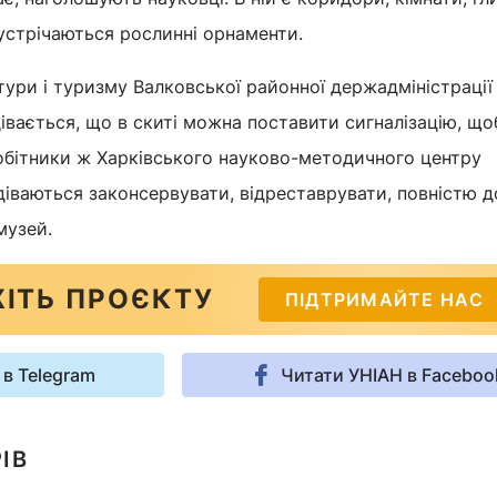
зустрічаються рослинні орнаменти.
ури і туризму Валковської районної держадміністрації
вається, що в скиті можна поставити сигналізацію, що
обітники ж Харківського науково-методичного центру
іваються законсервувати, відреставрувати, повністю д
музей.
ІТЬ ПРОЄКТУ
ПІДТРИМАЙТЕ НАС
 в Telegram
Читати УНІАН в Faceboo
ІВ