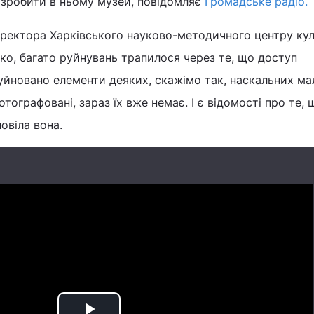
зробити в ньому музей, повідомляє
Громадське радіо.
иректора Харківського науково-методичного центру кул
ко, багато руйнувань трапилося через те, що доступ
уйновано елементи деяких, скажімо так, наскальних ма
отографовані, зараз їх вже немає. І є відомості про те, 
овіла вона.