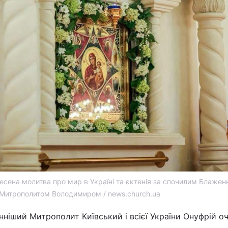
днесена молитва про мир в Україні та єктенія за спочилим Блаже
Митрополитом Володимиром / news.church.ua
нніший Митрополит Київський і всієї України Онуфрій о