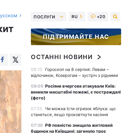
русском
RU
+20
ПОСЛУГИ
кит
ПІДТРИМАЙТЕ НАС
ОСТАННІ НОВИНИ
08:10
Гороскоп на 8 серпня: Левам –
відпочинок, Козерогам – зустріч з рідними
08:09
Росіяни вчергове атакували Київ:
виникли масштабні пожежі, є постраждалі
(фото)
07:55
Чи можна їсти огризок яблука: що
станеться, якщо проковтнути насіння
07:36
РФ повністю знищила житловий
будинок на Київщині: загинуло троє