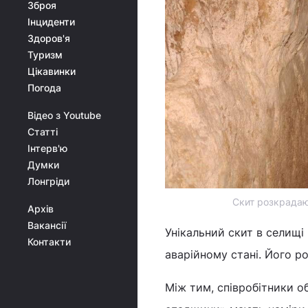
Зброя
Інциденти
Здоров'я
Туризм
Цікавинки
Погода
Відео з Youtube
Статті
Інтерв'ю
Думки
Лонгріди
Скит розкрадают
Архів
Вакансії
Унікальний скит в селищі 
Контакти
аварійному стані. Його р
Між тим, співробітники о