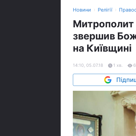
›
›
Новини
Релігії
Право
Митрополит 
звершив Бож
на Київщині
14:10, 05.07.18
1 хв.
6
Підпиш