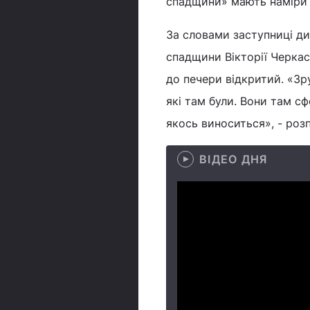
спадщини» мають наміри 
За словами заступниці д
спадщини Вікторії Черкас
до печери відкритий. «Зр
які там були. Вони там сф
якось виноситься», - розп
ВІДЕО ДНЯ