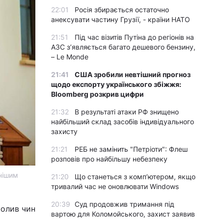
22:01
Росія збирається остаточно
анексувати частину Грузії, - країни НАТО
21:51
Під час візитів Путіна до регіонів на
АЗС з’являється багато дешевого бензину,
– Le Monde
21:41
США зробили невтішний прогноз
щодо експорту українського збіжжя:
Bloomberg розкрив цифри
21:32
В результаті атаки РФ знищено
найбільший склад засобів індивідуального
захисту
21:21
РЕБ не замінить "Петріоти": Флеш
розповів про найбільшу небезпеку
ннішим
21:20
Що станеться з комп’ютером, якщо
тривалий час не оновлювати Windows
20:39
Суд продовжив тримання під
чолив чин
вартою для Коломойського, захист заявив