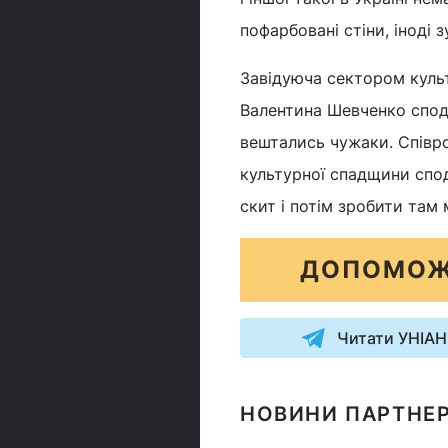
пофарбовані стіни, іноді 
Завідуюча сектором культ
Валентина Шевченко споді
вештались чужаки. Співр
культурної спадщини спод
скит і потім зробити там 
ДОПОМОЖ
Читати УНІАН
НОВИНИ ПАРТНЕР