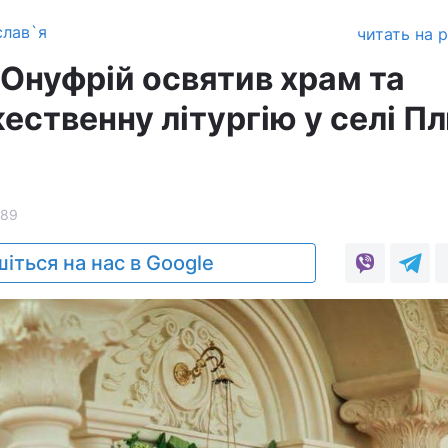
слав`я
читать на 
Онуфрій освятив храм та
ественну літургію у селі П
89
іться на нас в Google