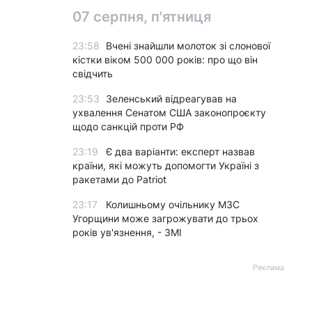
07 серпня, п'ятниця
23:58
Вчені знайшли молоток зі слонової
кістки віком 500 000 років: про що він
свідчить
23:53
Зеленський відреагував на
ухвалення Сенатом США законопроєкту
щодо санкцій проти РФ
23:19
Є два варіанти: експерт назвав
країни, які можуть допомогти Україні з
ракетами до Patriot
23:17
Колишньому очільнику МЗС
Угорщини може загрожувати до трьох
років ув'язнення, - ЗМІ
Реклама