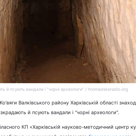
ь й псують вандали і "чорні археологи" / hromadskeradio.org
Ко’вяги Валківського району Харківській області знахо
озкрадають й псують вандали і "чорні археологи".
бласного КП «Харківській науково-методичний центр ку