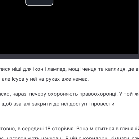
Play
Video
ися ніші для ікон і лампад, мощі ченця та каплиця, де 
але Ісуса у неї на руках вже немає.
аско, наразі печеру охороняють правоохоронці. У той ж
 щоб взагалі закрити до неї доступ і провести
товно, в середині 18 сторіччя. Вона міститься в глиняні
має, наголошують науковці. В ній є коридори, кімнати, гл