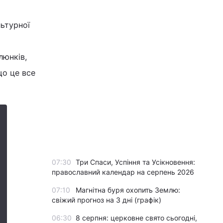
ьтурної
люнків,
що це все
07:30
Три Спаси, Успіння та Усікновення:
православний календар на серпень 2026
07:10
Магнітна буря охопить Землю:
свіжий прогноз на 3 дні (графік)
06:30
8 серпня: церковне свято сьогодні,