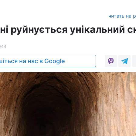
а
читать на 
ні руйнується унікальний с
944
іться на нас в Google