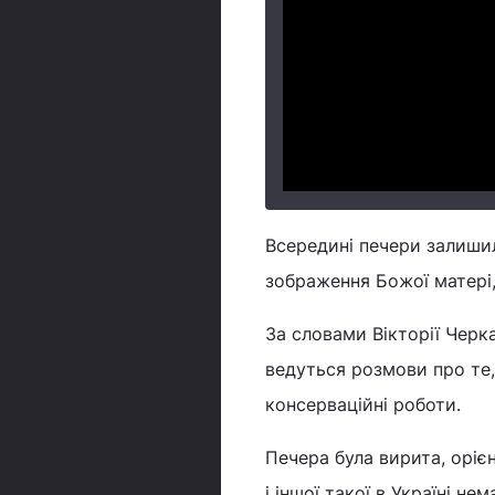
Всередині печери залишил
зображення Божої матері, 
За словами Вікторії Черк
ведуться розмови про те,
консерваційні роботи.
Печера була вирита, орієн
і іншої такої в Україні не