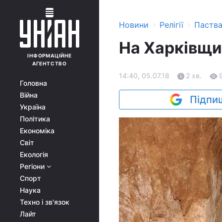
›
›
Новини
Релігії
Паств
На Харківщи
ІНФОРМАЦІЙНЕ
АГЕНТСТВО
14:40, 05.07.18
2 хв.
Головна
Війна
Підпиш
Україна
Політика
Економіка
Світ
Екологія
Регіони
Спорт
Наука
Техно і зв'язок
Лайт