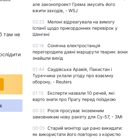
але законопроект Грема змусить його
вжити заходів, - WSJ
02:23
Мелоні відреагувала на вимогу
Іспанії щодо прикордонних перевірок у
б там не
Шенгені
02:18
Сонячна електростанція
перегородила давні маршрути тварин: вони
ослідити
знайшли вихід
01:44
Саудівська Аравія, Пакистан і
Туреччина уклали угоду про взаємну
оборону, - Reuters
01:15
Експерти назвали 10 речей, які
варто знати про Прагу перед поїздкою
k
00:32
Росія просуває іноземним
замовникам нову ракету для Су-57, - ЗМІ
00:05
Старий монітор ще рано викидати:
як використати його повторно з користю