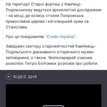
На території Старої фортеці у Кам’янці-
Подільському ведуться археологічні дослідження
- на місці, де колись стояли Покровська
Головна
Війна
православна церква і католицький храм св.
Станіслава.
Україна
Політика
Про це повідомиляє
"Сredo-Україна".
Економіка
Світ
Завідувач сектору старожитностей Кам’янець-
Подільського державного історичного музею-
Спорт
Наука
заповідника, а також безпосередній учасник
Техно і зв'язок
Лайт
розкопок Петро Болтанюк розповів про роботи:
Зброя
Інциденти
ВІДЕО ДНЯ
Здоров'я
Туризм
Цікавинки
Погода
Екологія
Регіони