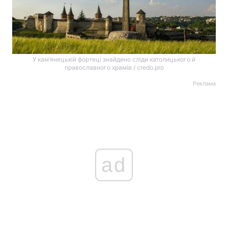
У кам’янецькій фортеці знайдено сліди католицького й
православного храмів / credo.pro
Реклама
ad