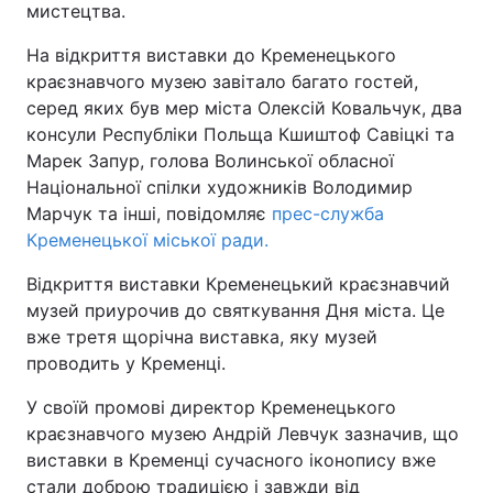
мистецтва.
На відкриття виставки до Кременецького
краєзнавчого музею завітало багато гостей,
серед яких був мер міста Олексій Ковальчук, два
консули Республіки Польща Кшиштоф Савіцкі та
Марек Запур, голова Волинської обласної
Національної спілки художників Володимир
Марчук та інші, повідомляє
прес-служба
Кременецької міської ради.
Відкриття виставки Кременецький краєзнавчий
музей приурочив до святкування Дня міста. Це
вже третя щорічна виставка, яку музей
проводить у Кременці.
У своїй промові директор Кременецького
краєзнавчого музею Андрій Левчук зазначив, що
виставки в Кременці сучасного іконопису вже
стали доброю традицією і завжди від