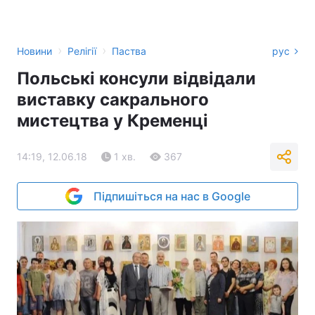
›
›
Новини
Релігії
Паства
рус
Польські консули відвідали
виставку сакрального
мистецтва у Кременці
14:19, 12.06.18
1 хв.
367
Підпишіться на нас в Google