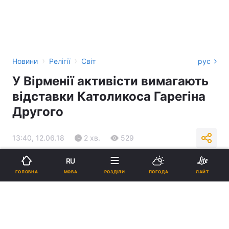
›
›
Новини
Релігії
Світ
рус
У Вірменії активісти вимагають
відставки Католикоса Гарегіна
Другого
13:40, 12.06.18
2 хв.
529
RU
Підпишіться на нас в Google
МОВА
ГОЛОВНА
РОЗДІЛИ
ПОГОДА
ЛАЙТ