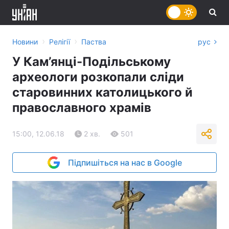
›
›
Новини
Релігії
Паства
рус
У Кам’янці-Подільському
археологи розкопали сліди
старовинних католицького й
православного храмів
15:00, 12.06.18
2 хв.
501
Підпишіться на нас в Google