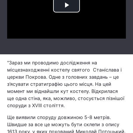
Play
Лонгріди
Video
Відео з Youtube
Статті
Інтерв'ю
Думки
Архів
Вакансії
"Зараз ми проводимо дослідження на
Контакти
місцезнаходженні костелу святого Станіслава і
церкви Покрова. Одне з головних завдань – це
Послуги
з’ясувати стратиграфію цього місця. На цей
момент ми віднайшли кут костелу. Відкрилася
ще одна стіна, яка, можливо, стосується пізнішої
споруди з XVIIІ століття.
Ще виявили споруду довжиною 5-8 метрів.
Швидше за все це можуть бути склепи з опису
1613 року, у яких похований Миколай Потоцький.