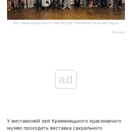
Виставка сакрального мистецтва / kremenec.miskrada.org.ua
Реклама
ad
У виставковій залі Кременецького краєзнавчого
музею проходить виставка сакрального