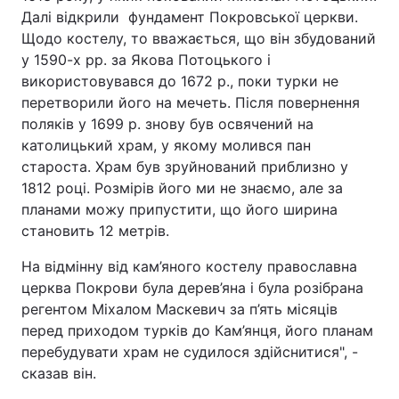
Далі відкрили фундамент Покровської церкви.
Тема оформлення
Щодо костелу, то вважається, що він збудований
у 1590-х рр. за Якова Потоцького і
використовувався до 1672 р., поки турки не
перетворили його на мечеть. Після повернення
поляків у 1699 р. знову був освячений на
католицький храм, у якому молився пан
староста. Храм був зруйнований приблизно у
1812 році. Розмірів його ми не знаємо, але за
планами можу припустити, що його ширина
становить 12 метрів.
На відмінну від кам’яного костелу православна
церква Покрови була дерев’яна і була розібрана
регентом Міхалом Маскевич за п’ять місяців
перед приходом турків до Кам’янця, його планам
перебудувати храм не судилося здійснитися", -
сказав він.