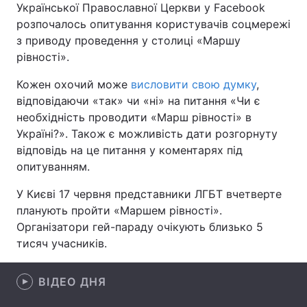
Української Православної Церкви у Facebook
розпочалось опитування користувачів соцмережі
з приводу проведення у столиці «Маршу
рівності».
Головна
Війна
Кожен охочий може
висловити свою думку
,
Україна
Політика
відповідаючи «так» чи «ні» на питання «Чи є
необхідність проводити «Марш рівності» в
Економіка
Світ
Україні?». Також є можливість дати розгорнуту
відповідь на це питання у коментарях під
Спорт
Наука
опитуванням.
Техно і зв'язок
Лайт
У Києві 17 червня представники ЛГБТ вчетверте
планують пройти «Маршем рівності».
Зброя
Інциденти
Організатори гей-параду очікують близько 5
Здоров'я
Туризм
тисяч учасників.
Цікавинки
Погода
ВІДЕО ДНЯ
Екологія
Регіони