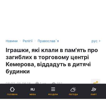
›
›
Новини
Релігії
Православ`я
рус
Іграшки, які клали в пам'ять про
загиблих в торговому центрі
Кемерова, віддадуть в дитячі
будинки
08:02, 05.06.18
1 хв.
351
RU
МОВА
ГОЛОВНА
РОЗДІЛИ
ПОГОДА
ЛАЙТ
Підпишіться на нас в Google