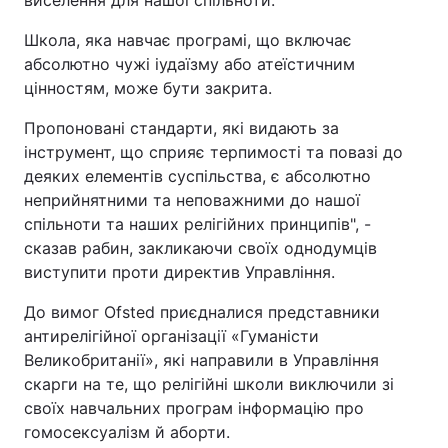
виселення для нашої спільноти.
Школа, яка навчає програмі, що включає
абсолютно чужі іудаїзму або атеїстичним
цінностям, може бути закрита.
Пропоновані стандарти, які видають за
інструмент, що сприяє терпимості та повазі до
деяких елементів суспільства, є абсолютно
неприйнятними та неповажними до нашої
спільноти та наших релігійних принципів", -
сказав рабин, закликаючи своїх однодумців
виступити проти директив Управління.
До вимог Ofsted приєдналися представники
антирелігійної організації «Гуманісти
Великобританії», які направили в Управління
скарги на те, що релігійні школи виключили зі
своїх навчальних програм інформацію про
гомосексуалізм й аборти.