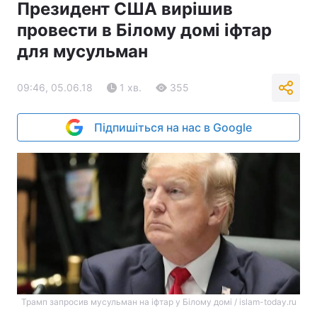
Президент США вирішив
провести в Білому домі іфтар
для мусульман
09:46, 05.06.18
1 хв.
355
Підпишіться на нас в Google
Трамп запросив мусульман на іфтар у Білому домі / islam-today.ru