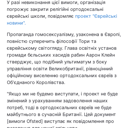
У разі невиконання цієї вимоги, організація
погрожує закрити релігійні ортодоксальні
єврейські школи, повідомляє
проект "Єврейські
новини".
Пропаганда гомосексуалізму, узаконена в Європі,
повністю суперечить філософії Тори та
єврейському світогляду. Глава освітніх установ
громади бєльських хасидів рабин Аарон Клейн
стверджує, що подібний ультиматум з боку
управління освіти Великобританії, рівноцінний
офіційному виселенню ортодоксальних євреїв з
Об'єднаного Королівства.
"Якщо ми не будемо виступати, і проект не буде
змінений з урахуванням задоволення наших
потреб, тоді в ортодоксальних євреїв не буде
майбутнього в сучасній Британії. Цей документ
[вимоги Ofsted] виступає як повідомлення про