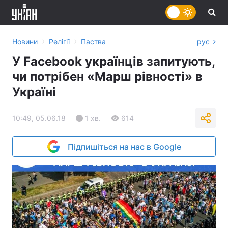
›
›
Новини
Релігії
Паства
рус
У Facebook українців запитують,
чи потрібен «Марш рівності» в
Україні
10:49, 05.06.18
1 хв.
614
Підпишіться на нас в Google