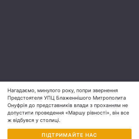
Лонгріди
Відео з Youtube
Статті
Інтерв'ю
Думки
Архів
Вакансії
Контакти
Послуги
Нагадаємо, минулого року, попри звернення
Предстоятеля УПЦ Блаженнішого Митрополита
Онуфрія до представників влади з проханням не
допустити проведення «Маршу рівності», він все
ж відбувся у столиці.
ПІДТРИМАЙТЕ НАС