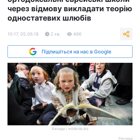
через відмову викладати теорію
одностатевих шлюбів
10:17, 05.06.18
2 хв.
496
Підпишіться на нас в Google
Хасиди / wildkids.biz
Реклама