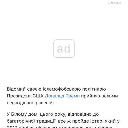
Реклама
ad
Відомий своєю ісламофобською політикою
Президент США
Дональд Трамп
прийняв вельми
несподіване рішення.
У Білому домі цього року, відповідно до
багаторічної традиції, все ж пройде іфтар, який у
2017 році за рішенням американського лідера