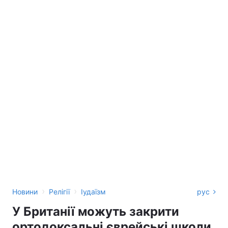
›
›
Новини
Релігії
Іудаїзм
рус
У Британії можуть закрити
ортодоксальні єврейські школи