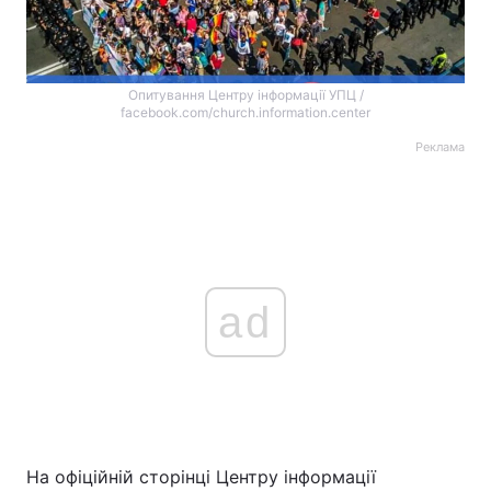
Опитування Центру інформації УПЦ /
facebook.com/church.information.center
Реклама
ad
На офіційній сторінці Центру інформації