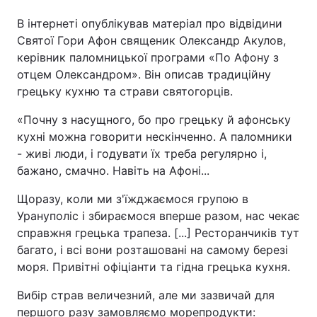
В інтернеті опублікував матеріал про відвідини
Святої Гори Афон священик Олександр Акулов,
керівник паломницької програми «По Афону з
отцем Олександром». Він описав традиційну
грецьку кухню та страви святогорців.
«Почну з насущного, бо про грецьку й афонську
кухні можна говорити нескінченно. А паломники
- живі люди, і годувати їх треба регулярно і,
бажано, смачно. Навіть на Афоні...
Щоразу, коли ми з'їжджаємося групою в
Урануполіс і збираємося вперше разом, нас чекає
справжня грецька трапеза. [...] Ресторанчиків тут
багато, і всі вони розташовані на самому березі
моря. Привітні офіціанти та гідна грецька кухня.
Вибір страв величезний, але ми зазвичай для
першого разу замовляємо морепродукти: