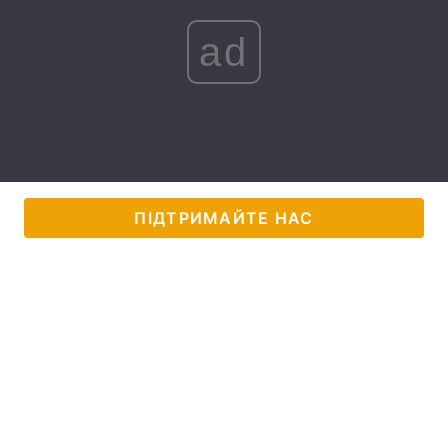
Лонгріди
ad
Відео з Youtube
Статті
Інтерв'ю
Думки
Архів
Вакансії
ПІДТРИМАЙТЕ НАС
Контакти
Послуги