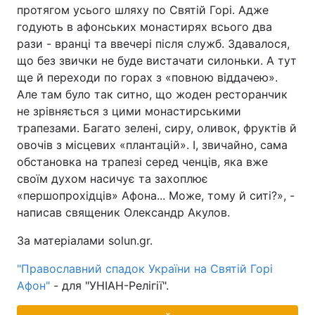
протягом усього шляху по Святій Горі. Адже
годують в афонських монастирях всього два
рази - вранці та ввечері після служб. Здавалося,
що без звички не буде вистачати силоньки. А тут
ще й переходи по горах з «повною віддачею».
Але там було так ситно, що жоден ресторанчик
не зрівняється з цими монастирськими
трапезами. Багато зелені, сиру, оливок, фруктів й
овочів з місцевих «плантацій». І, звичайно, сама
обстановка на трапезі серед ченців, яка вже
своїм духом насичує та захоплює
«першопрохідців» Афона... Може, тому й ситі?», -
написав священик Олександр Акулов.
За матеріалами solun.gr.
"Православний спадок України на Святій Горі
Афон"
- для "УНІАН-Релігії".