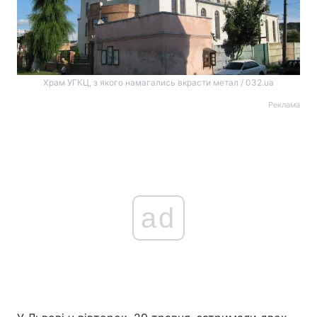
Храм УГКЦ, з якого намагались вкрасти метал / 032.ua
Реклама
ad