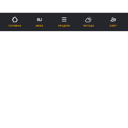
RU
МОВА
ГОЛОВНА
РОЗДІЛИ
ПОГОДА
ЛАЙТ
›
›
Новини
Релігії
Світ
рус
У США великий підприємець