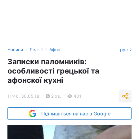
›
›
Новини
Релігії
Афон
рус
Записки паломників:
особливості грецької та
афонскої кухні
11:46, 30.05.18
2 хв.
401
Підпишіться на нас в Google