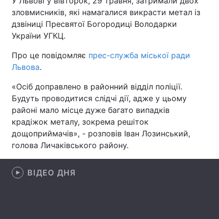
У Львові у вівторок, 29 травня, затримали двох
зловмисників, які намагалися викрасти метал із
дзвіниці Пресвятої Богородиці Володарки
України УГКЦ.
Головна
Війна
Про це повідомляє
прес-служба міської ради
Україна
Політика
Львова
.
Економіка
Світ
«Осіб доправлено в районний відділ поліції.
Будуть проводитися слідчі дії, адже у цьому
Спорт
Наука
районі мало місце дуже багато випадків
крадіжок металу, зокрема решіток
Техно і зв'язок
Лайт
дощоприймачів», - розповів Іван Лозинський,
голова Личаківського району.
Зброя
Інциденти
Здоров'я
Туризм
ВІДЕО ДНЯ
Цікавинки
Погода
Екологія
Регіони