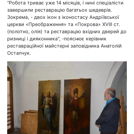
"Робота триває уже 14 місяців, і нині спеціалісти
завершили реставрацію багатьох шедеврів.
Тема оформлення
Зокрема, - двох ікон з іконостасу Андріївської
церкви «Преображення» та «Покрова» ХVІІІ ст.
(полотно, олія) та реставрацію вхідних дверей до
ризниці і дияконника", -пояснює керівник
реставраційної майстерні заповідника Анатолій
Остапчук.