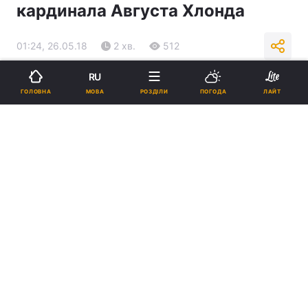
кардинала Августа Хлонда
01:24, 26.05.18
2 хв.
512
RU
Підпишіться на нас в Google
МОВА
ГОЛОВНА
РОЗДІЛИ
ПОГОДА
ЛАЙТ
Ватикан готується канонізувати ворога євреїв - польського
кардинала Августа Хлонда / jewishnews.com.ua
Реклама