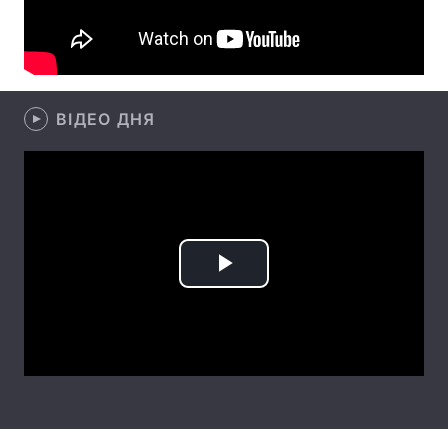
Лонгріди
Відео з Youtube
Статті
ВІДЕО ДНЯ
Інтерв'ю
Думки
Архів
Вакансії
Контакти
Послуги
Play
Video