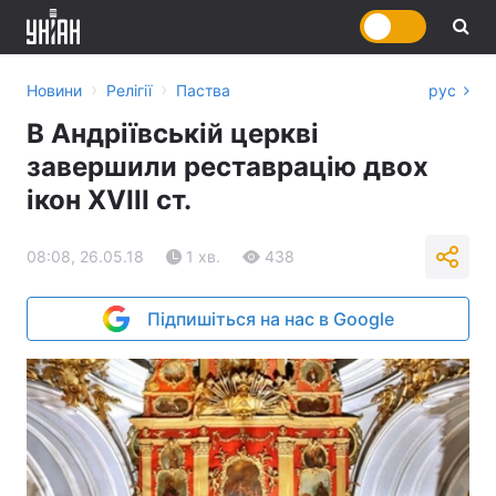
›
›
Новини
Релігії
Паства
рус
В Андріївській церкві
завершили реставрацію двох
ікон ХVІІІ ст.
08:08, 26.05.18
1 хв.
438
Підпишіться на нас в Google