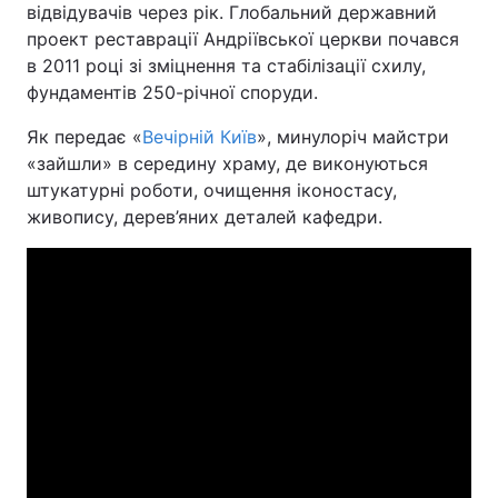
відвідувачів через рік. Глобальний державний
проект реставрації Андріївської церкви почався
в 2011 році зі зміцнення та стабілізації схилу,
фундаментів 250-річної споруди.
Головна
Війна
Як передає «
Вечірній Київ
», минулоріч майстри
Україна
Політика
«зайшли» в середину храму, де виконуються
штукатурні роботи, очищення іконостасу,
Економіка
Світ
живопису, дерев’яних деталей кафедри.
Спорт
Наука
Техно і зв'язок
Лайт
Зброя
Інциденти
Здоров'я
Туризм
Цікавинки
Погода
Екологія
Регіони