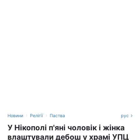
›
›
Новини
Релігії
Паства
рус
У Нікополі п'яні чоловік і жінка
влаштували дебош у храмі УПЦ