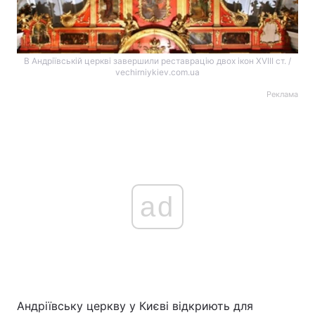
В Андріївській церкві завершили реставрацію двох ікон ХVІІІ ст. /
vechirniykiev.com.ua
Реклама
ad
Андріївську церкву у Києві відкриють для