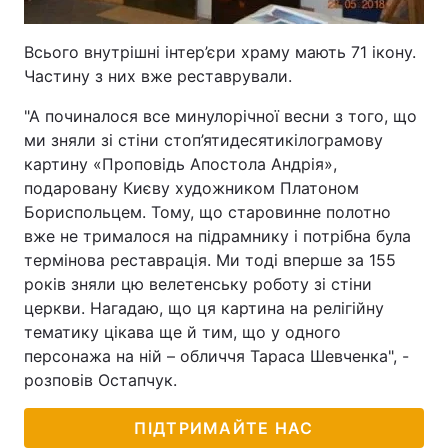
Всього внутрішні інтер’єри храму мають 71 ікону.
Частину з них вже реставрували.
"А починалося все минулорічної весни з того, що
ми зняли зі стіни стоп’ятидесятикілограмову
картину «Проповідь Апостола Андрія»,
подаровану Києву художником Платоном
Бориспольцем. Тому, що старовинне полотно
вже не трималося на підрамнику і потрібна була
термінова реставрація. Ми тоді вперше за 155
років зняли цю велетенську роботу зі стіни
церкви. Нагадаю, що ця картина на релігійну
тематику цікава ще й тим, що у одного
персонажа на ній – обличчя Тараса Шевченка", -
розповів Остапчук.
ПІДТРИМАЙТЕ НАС