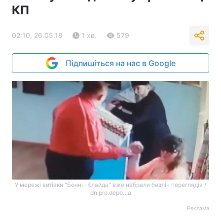
КП
02:10, 26.05.18
1 хв.
579
Підпишіться на нас в Google
У мережі витівки "Бонні і Клайда" вже набрали безліч переглядів /
dnipro.depo.ua
Реклама