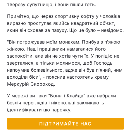
тверезу супутницю, і вони пішли геть.
Примітно, що через спортивну кофту у чоловіка
виразно проступає якийсь квадратний об'єкт,
який він сховав за пазуху. Що це було – невідомо.
"Він погрожував моїм монахам. Прибув з п'яною
жінкою. Наші працівники намагалися його
заспокоїти, але він не хотів чути їх. У поліцію не
зверталися, а тільки молимося, щоб Господь
напоумив божевільного, адже він був п'яний, ним
володіли біси", - пояснив настоятель храму
Меркурій Скороход.
У мережі витівки "Бонні і Клайда" вже набрали
безліч переглядів і нікопольці закликають
ідентифікувати цю парочку.
ПІДТРИМАЙТЕ НАС