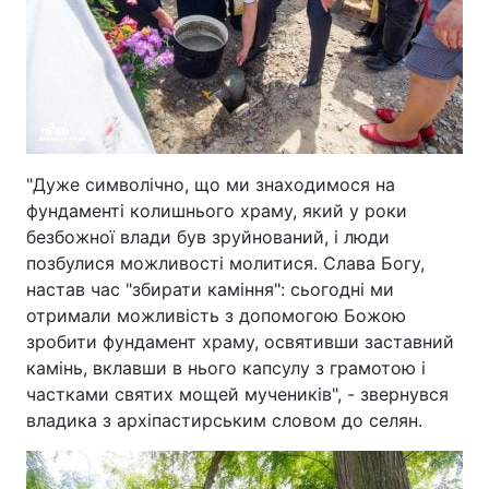
"Дуже символічно, що ми знаходимося на
фундаменті колишнього храму, який у роки
безбожної влади був зруйнований, і люди
позбулися можливості молитися. Слава Богу,
настав час "збирати каміння": сьогодні ми
отримали можливість з допомогою Божою
зробити фундамент храму, освятивши заставний
камінь, вклавши в нього капсулу з грамотою і
частками святих мощей мучеників", - звернувся
владика з архіпастирським словом до селян.