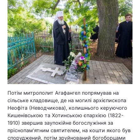
Потім митрополит Агафангел попрямував на
сільське кладовище, де на могилі архієпископа
Неофіта (Неводчикова), колишнього керуючого
Кишенівською та Хотинською єпархією (1822-
1910) звершив заупокійне богослужіння за
пріснопам'ятним святителем, на кошти якого був
споруджений, потім зруйнований богоборцами