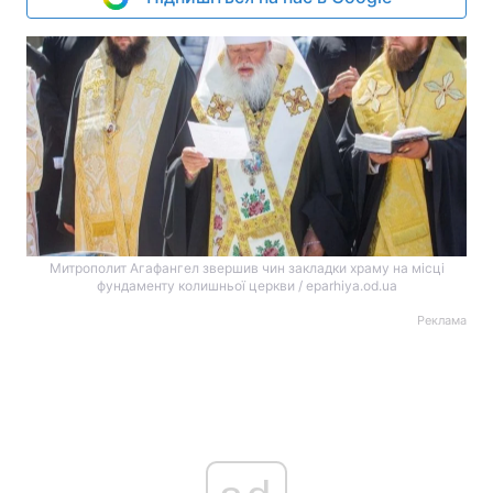
Митрополит Агафангел звершив чин закладки храму на місці
фундаменту колишньої церкви / eparhiya.od.ua
Реклама