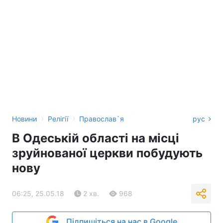
Тема оформлення
›
›
Новини
Релігії
Православ`я
рус
В Одеській області на місці
зруйнованої церкви побудують
нову
06:25, 25.05.18
2 хв.
968
Підпишіться на нас в Google