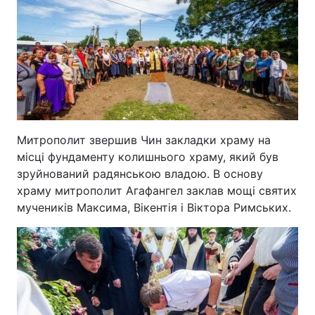
Митрополит звершив Чин закладки храму на
місці фундаменту колишнього храму, який був
зруйнований радянською владою. В основу
храму митрополит Агафангел заклав мощі святих
мучеників Максима, Вікентія і Віктора Римських.