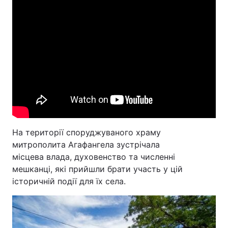
На території споруджуваного храму
митрополита Агафангела зустрічала
місцева влада, духовенство та численні
мешканці, які прийшли брати участь у цій
історичній події для їх села.