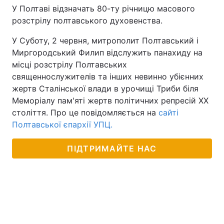
У Полтаві відзначать 80-ту річницю масового
розстрілу полтавського духовенства.
У Суботу, 2 червня, митрополит Полтавський і
Головна
Війна
Миргородський Филип відслужить панахиду на
місці розстрілу Полтавських
Україна
Політика
священнослужителів та інших невинно убієнних
Економіка
Світ
жертв Сталінської влади в урочищі Триби біля
Меморіалу пам'яті жертв політичних репресій ХХ
Спорт
Наука
століття. Про це повідомляється на
сайті
Полтавської єпархії УПЦ.
Техно і зв'язок
Лайт
ПІДТРИМАЙТЕ НАС
Зброя
Інциденти
Здоров'я
Туризм
Цікавинки
Погода
Екологія
Регіони