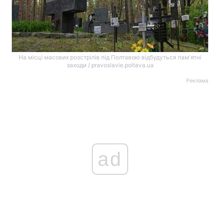
На місці масових розстрілів під Полтавою відбудуться пам'ятні
заходи / pravoslavie.poltava.ua
Реклама
ad