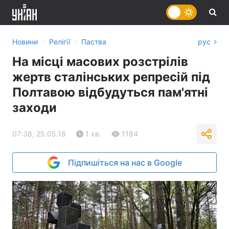
›
›
Новини
Релігії
Паства
рус
На місці масових розстрілів
жертв сталінських репресій під
Полтавою відбудуться пам'ятні
заходи
07:38, 25.05.18
1 хв.
1184
Підпишіться на нас в Google