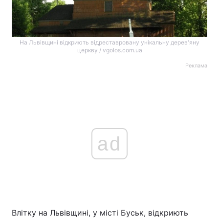
На Львівщині відкриють відреставровану унікальну дерев'яну
церкву / vgolos.com.ua
Реклама
ad
Влітку на Львівщині, у місті Буськ, відкриють