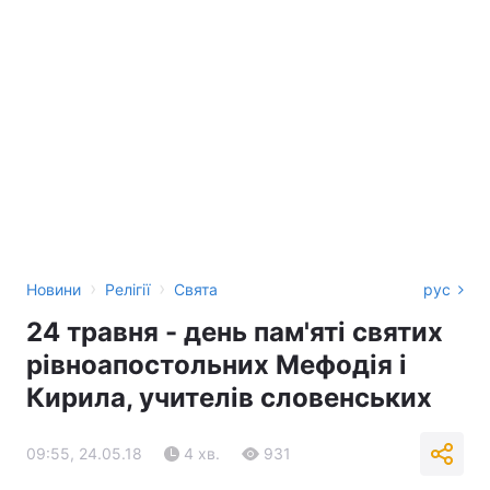
›
›
Новини
Релігії
Свята
рус
24 травня - день пам'яті святих
рівноапостольних Мефодія і
Кирила, учителів словенських
09:55, 24.05.18
4 хв.
931