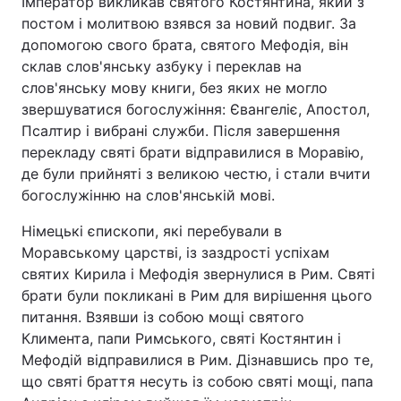
Імператор викликав святого Костянтина, який з
постом і молитвою взявся за новий подвиг. За
допомогою свого брата, святого Мефодія, він
склав слов'янську азбуку і переклав на
слов'янську мову книги, без яких не могло
звершуватися богослужіння: Євангеліє, Апостол,
Псалтир і вибрані служби. Після завершення
перекладу святі брати відправилися в Моравію,
де були прийняті з великою честю, і стали вчити
богослужінню на слов'янській мові.
Німецькі єпископи, які перебували в
Моравському царстві, із заздрості успіхам
святих Кирила і Мефодія звернулися в Рим. Святі
брати були покликані в Рим для вирішення цього
питання. Взявши із собою мощі святого
Климента, папи Римського, святі Костянтин і
Мефодій відправилися в Рим. Дізнавшись про те,
що святі браття несуть із собою святі мощі, папа