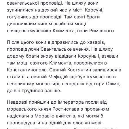
євангельської проповіді. На шляху вони
зупинилися на деякий час у місті Корсуні,
готуючись до проповіді. Там святі брати
дивовижним чином знайшли мощі
священномученика Климента, папи Римського.
Після цього вони відправились до хазарів,
проповідуючи Євангельське вчення. На шляху
додому брати знову відвідали Корсунь і, взявши
там мощі святого Климента, повернулися в
Константинополь. Святий Костянтин залишився в
столиці, а святий Мефодій здобув ігуменство в
невеликому монастирі, неподалік від гори Олімп,
де він трудився раніше.
Невдовзі прийшли до імператора посли від
моравського князя Ростислава з проханням
надіслати в Моравію вчителів, які могли б
проповідувати на рідній для слов'ян мові.