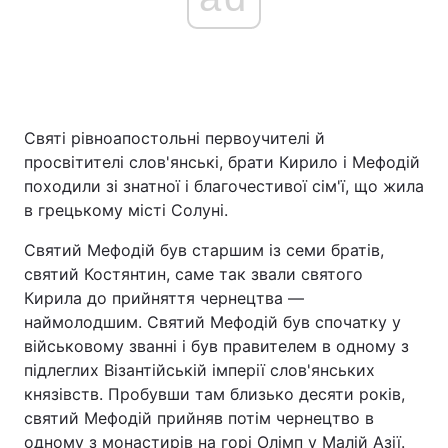
Святі рівноапостольні первоучителі й
просвітителі слов'янські, брати Кирило і Мефодій
походили зі знатної і благочестивої сім'ї, що жила
в грецькому місті Солуні.
Святий Мефодій був старшим із семи братів,
святий Костянтин, саме так звали святого
Кирила до прийняття чернецтва —
наймолодшим. Святий Мефодій був спочатку у
військовому званні і був правителем в одному з
підлеглих Візантійській імперії слов'янських
князівств. Пробувши там близько десяти років,
святий Мефодій прийняв потім чернецтво в
одному з монастирів на горі Олімп у Малій Азії.