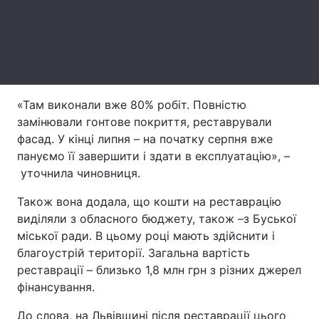
Лонгріди
Відео з Youtube
Статті
Інтерв'ю
Думки
«Там виконали вже 80% робіт. Повністю
замінювали гонтове покриття, реставрували
Архів
Вакансії
фасад. У кінці липня – на початку серпня вже
пануємо її завершити і здати в експлуатацію», –
Контакти
уточнила чиновниця.
Послуги
Також вона додала, що кошти на реставрацію
виділяли з обласного бюджету, також –з Буської
міської ради. В цьому році мають здійснити і
благоустрій території. Загальна вартість
реставрації – близько 1,8 млн грн з різних джерел
фінансування.
До слова, на Львівщині після реставрації цього