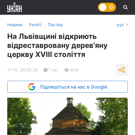
›
›
Новини
Релігії
Паства
рус
На Львівщині відкриють
відреставровану дерев'яну
церкву XVIII століття
11:10, 24.05.18
1 хв.
404
Підпишіться на нас в Google