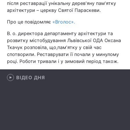
після реставрації унікальну дерев'яну пам'ятку
архітектури – церкву Святої Параскеви.
Про це повідомляє
«Вголос».
Головна
Війна
В. о. директора департаменту архітектури та
Україна
Політика
розвитку містобудування Львівської ОДА Оксана
Ткачук розповіла, що,пам'ятку у свій час
Економіка
Світ
спотворили. Реставрувати її почали у минулому
році. Роботи тривали і у зимовий період також.
Спорт
Наука
Техно і зв'язок
Лайт
ВІДЕО ДНЯ
Зброя
Інциденти
Здоров'я
Туризм
Цікавинки
Погода
Екологія
Регіони