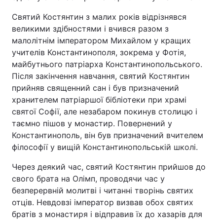
Святий Костянтин з малих років відрізнявся
великими здібностями і вчився разом з
малолітнім імператором Михайлом у кращих
учителів Константинополя, зокрема у Фотія,
майбутнього патріарха Константинопольського.
Після закінчення навчання, святий Костянтин
прийняв священний сан і був призначений
хранителем патріаршої бібліотеки при храмі
святої Софії, але незабаром покинув столицю і
таємно пішов у монастир. Повернений у
Константинополь, він був призначений вчителем
філософії у вищій Константинопольській школі.
Через деякий час, святий Костянтин прийшов до
свого брата на Олімп, проводячи час у
безперервній молитві і читанні творінь святих
отців. Невдовзі імператор визвав обох святих
братів з монастиря і відправив їх до хазарів для