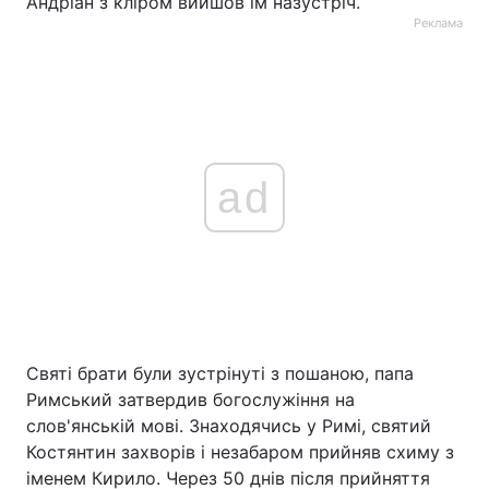
Андріан з кліром вийшов їм назустріч.
Реклама
ad
Святі брати були зустрінуті з пошаною, папа
Римський затвердив богослужіння на
слов'янській мові. Знаходячись у Римі, святий
Костянтин захворів і незабаром прийняв схиму з
іменем Кирило. Через 50 днів після прийняття