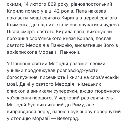
схими, 14 лютого 869 року, рівноапостольний
Кирило помер у віці 42 років. Папа наказав
покласти мощі святого Кирила в церкві святого
Климента, де від них стали звершуватися чудеса.
Після смерті святого Кирила папа, виконуючи
прохання слов'янського князя Коцела, послав
святого Мефодія в Паннонію, висвятивши його в
архієпископа Моравії і Паннонії.
У Паннонії святий Мефодій разом зі своїми
учнями продовжував розповсюджувати
богослужіння, писемність і книги на слов'янській
мові. Двічі у святого Мефодія і німецьких
єпископів виникали суперечки, аж до тюремного
ув'язнення першого. У черговий раз святитель
Мефодій був викликаний до Риму, але
виправдався перед папою і був знову повернутий
у столицю Моравії — Велеград.