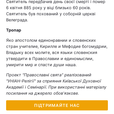
Святитель передбачив день своєї смерті і помер
6 квітня 885 року у віці близько 60 років.
Святитель був похований у соборній церкві
Велеграда.
Тропар
Яко апостолом единонравнии и словенских
стран учителие, Кирилле и Мефодие богомудрии,
Владыку всех молите, вся языки словенския
утвердити в Православии и единомыслии,
умирити мир и спасти души наша.
Проект "Православні свята" реалізований
"УНІАН-Релігії" за сприяння Київської Духовної
Академії і Семінарії. При використанні матеріалу
посилання на джерело обов'язкове.
ПІДТРИМАЙТЕ НАС