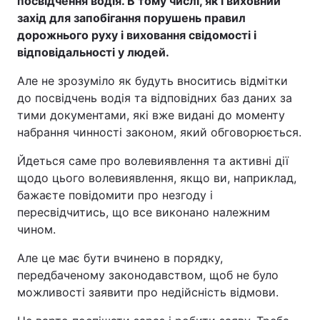
посвідчення водія. В тому числі, як і виховний
захід для запобігання порушень правил
дорожнього руху і виховання свідомості і
відповідальності у людей.
Але не зрозуміло як будуть вноситись відмітки
до посвідчень водія та відповідних баз даних за
тими документами, які вже видані до моменту
набрання чинності законом, який обговорюється.
Й
де
ться
саме про волевиявлення та активні дії
щодо цього волевиявлення, якщо ви, наприклад,
бажаєте повідомити про незгоду і
пересвідчитись, що все виконано належним
чином.
Але це ма
є бути вчинено в порядку,
передбаченому законодавством, щоб не було
можливості заявити про недійсність відмови.