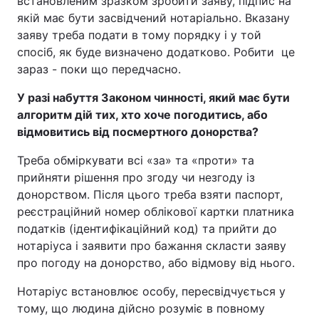
встановленим зразком зробити заяву, підпис на
якій має бути засвідчений нотаріально. Вказану
заяву треба подати в тому порядку і у той
спосіб, як буде визначено додатково. Робити
це
зараз - поки що передчасно.
У разі набуття Законом чинності, який має бути
алгоритм дій тих, хто хоче погодитись, або
відмовитись від посмертного донорства?
Треба обміркувати всі «за» та «проти» та
прийняти рішення про згоду чи незгоду із
донорством. Після цього треба взяти паспорт,
реєстраційний номер облікової картки платника
податків (ідентифікаційний код) та прийти до
нотаріуса і заявити про бажання скласти заяву
про погоду на донорство, або відмову від нього.
Нотаріус встановлює особу, пересвідчується у
тому, що людина дійсно розуміє в повному