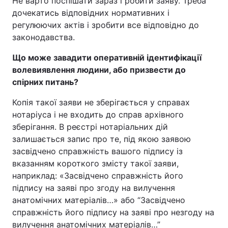
Не варто поспішати зараз і робити заяву. Треба
дочекатись відповідних нормативних і
регулюючих актів і зробити все відповідно до
законодавства.
Що може завадити оперативній ідентифікації
волевиявлення людини, або призвести до
спірних питань?
Копія такої заяви не зберігається у справах
нотаріуса і не входить до справ архівного
зберігання. В реєстрі нотаріальних дій
залишається запис про те, під якою заявою
засвідчено справжність вашого підпису із
вказанням короткого змісту такої заяви,
наприклад: «Засвідчено справжність його
підпису на заяві про згоду на вилучення
анатомічних матеріалів…» або “Засвідчено
справжність його підпису на заяві про незгоду на
вилучення анатомічних матеріалів…”