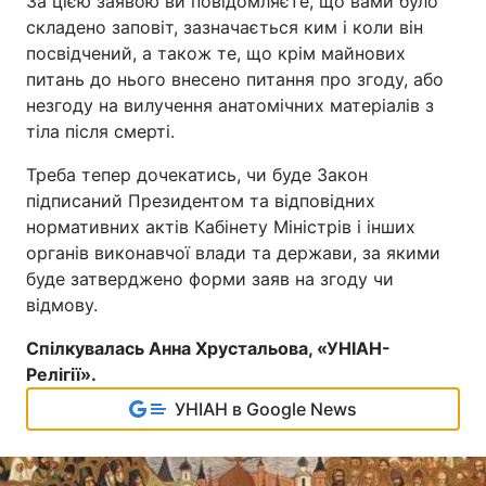
За цією заявою ви повідомляєте, що вами було
складено заповіт, зазначається ким і коли він
посвідчений, а також те, що крім майнових
питань до нього внесено питання про згоду, або
незгоду
на вилучення анатомічних матеріалів з
тіла після смерті.
Треба тепер дочекатись, чи буде Закон
підписаний Президентом та відповідних
нормативних актів Кабінету Міністрів і інших
органів виконавчої влади та держави, за якими
буде затверджено форми заяв на згоду чи
відмову.
Спілкувалась Анна Хрусталь
о
ва, «УНІАН-
Релігії».
УНІАН в Google News