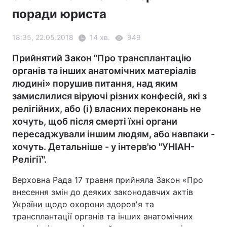
поради юриста
18:35, 22.05.2018
14 хв.
949
Прийнятий Закон "Про трансплантацію
органів та інших анатомічних матеріалів
людині» порушив питання, над яким
замислилися віруючі різних конфесій, які з
релігійних, або (і) власних переконань не
хочуть, щоб після смерті їхні органи
пересаджували іншим людям, або навпаки -
хочуть. Детальніше - у інтерв'ю "УНІАН-
Релігії".
Верховна Рада 17 травня прийняла Закон «Про
внесення змін до деяких законодавчих актів
України щодо охорони здоров'я та
трансплантації органів та інших анатомічних