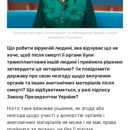
Вікторія Крістова: Хвилювання та побоювання людей цілком
зрозумілі / Facebook
Що робити віруючій людині, яка відчуває що не
хоче, щоб після смерті її органи були
трансплантовані іншій людині і прийняла рішення
затвердити це нотаріально?
Я
к повідомити
державу про свою незгоду щодо вилучення
органів та інших анатомічних матеріалів після
смерті? Що відбуватиметься, у разі підпису
Закону Президентом України?
Ніхто таке важливе рішення, як згода або
незгода щодо участі у донорстві органів і
анатомічних матеріалів не може і не має права
приймати за людину, чи без її відома.