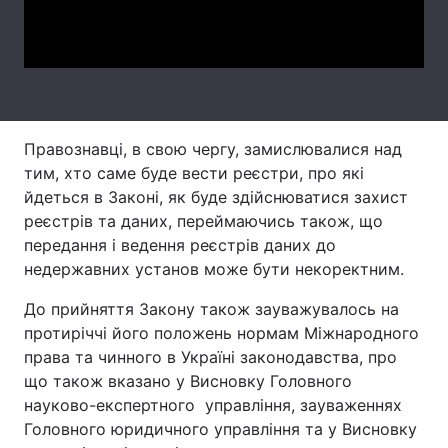
Video
Лонгріди
Відео з Youtube
Статті
Інтерв'ю
Думки
Правознавці, в свою чергу, замислювалися над
тим, хто саме буде вести реєстри, про які
Архів
Вакансії
йдеться в Законі, як буде здійснюватися захист
реєстрів та даних, переймаючись також, що
Контакти
передання і ведення реєстрів даних до
недержавних установ може бути некоректним.
Послуги
До прийняття Закону також зауважувалось на
протиріччі його положень нормам Міжнародного
права та чинного в Україні законодавства, про
що також вказано у Висновку Головного
науково-експертного управління, зауваженнях
Головного юридичного управління та у Висновку