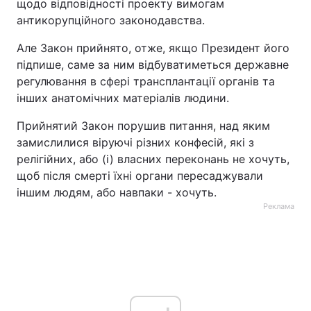
щодо відповідності проекту вимогам
антикорупційного законодавства.
Тема оформлення
Але Закон прийнято, отже, якщо Президент його
підпише, саме за ним відбуватиметься державне
регулювання в сфері трансплантації органів та
інших анатомічних матеріалів людини.
Прийнятий Закон порушив питання, над яким
замислилися віруючі різних конфесій, які з
релігійних, або (і) власних переконань не хочуть,
щоб після смерті їхні органи пересаджували
іншим людям, або навпаки - хочуть.
Реклама