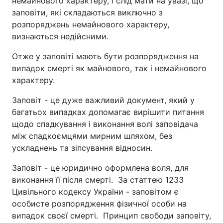
немайнового характеру, і слід
мати на увазі, що
заповіти, які складаються виключно з
розпоряджень немайнового характеру,
визнаються недійсними.
Отже у заповіті мають бути розпорядження на
випадок смерті як майнового, так і немайнового
характеру.
Заповіт - це дуже важливий документ, який у
багатьох випадках допомагає вирішити питання
щодо спадкування і виконання волі заповідача
між спадкоємцями мирним шляхом, без
ускладнень та зіпсування відносин.
Заповіт - це юридично оформлена воля, для
виконання її після смерті.
За статтею 1233
Цивільного кодексу України - заповітом є
особисте розпорядження фізичної особи на
випадок своєї смерті. Принцип свободи заповіту,