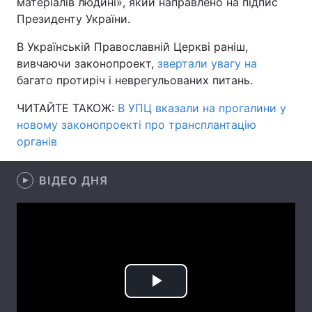
матеріалів людині», який направлено на підпис
Президенту України.
В Українській Православній Церкві раніш,
Головна
Війна
вивчаючи законопроект,
звертали увагу на
багато протиріч і неврегульованих питань.
Україна
Політика
ЧИТАЙТЕ ТАКОЖ:
В УПЦ вказали на прогалини у
Економіка
Світ
новому законопроекті про трансплантацію
органів
Спорт
Наука
ВІДЕО ДНЯ
Техно і зв'язок
Лайт
Зброя
Інциденти
Здоров'я
Туризм
Цікавинки
Погода
Play
Екологія
Регіони