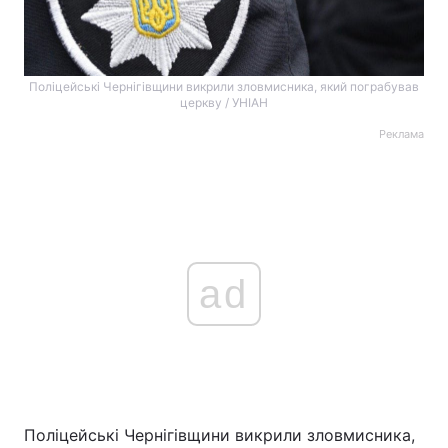
Поліцейські Чернігівщини викрили зловмисника, який пограбував
церкву / УНІАН
Реклама
ad
Поліцейські Чернігівщини викрили зловмисника,