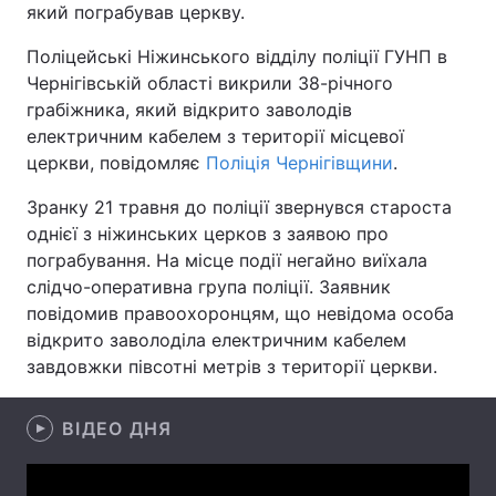
який пограбував церкву.
Поліцейські Ніжинського відділу поліції ГУНП в
Чернігівській області викрили 38-річного
Головна
Війна
грабіжника, який відкрито заволодів
електричним кабелем з території місцевої
Україна
Політика
церкви, повідомляє
Поліція Чернігівщини
.
Економіка
Світ
Зранку 21 травня до поліції звернувся староста
однієї з ніжинських церков з заявою про
Спорт
Наука
пограбування. На місце події негайно виїхала
слідчо-оперативна група поліції. Заявник
Техно і зв'язок
Лайт
повідомив правоохоронцям, що невідома особа
відкрито заволоділа електричним кабелем
Зброя
Інциденти
завдовжки півсотні метрів з території церкви.
Здоров'я
Туризм
ВІДЕО ДНЯ
Цікавинки
Погода
Екологія
Регіони