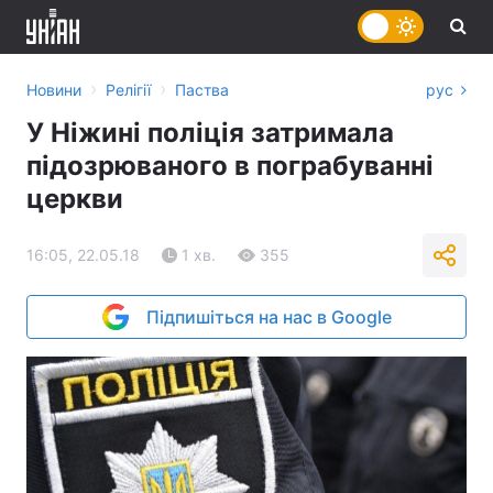
›
›
Новини
Релігії
Паства
рус
У Ніжині поліція затримала
підозрюваного в пограбуванні
церкви
16:05, 22.05.18
1 хв.
355
Підпишіться на нас в Google