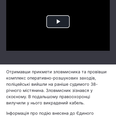
Лонгріди
Відео з Youtube
Статті
Play
Інтерв'ю
Думки
Video
Архів
Вакансії
Контакти
Послуги
Отримавши прикмети зловмисника та провівши
комплекс оперативно-розшукових заходів,
поліцейські вийшли на раніше судимого 38-
річного містянина. Зловмисник зізнався у
скоєному. В подальшому правоохоронці
вилучили у нього викрадений кабель.
Інформація про подію внесена до Єдиного