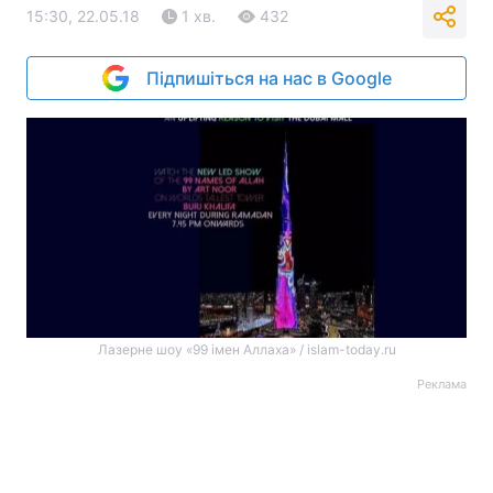
15:30, 22.05.18
1 хв.
432
Підпишіться на нас в Google
Лазерне шоу «99 імен Аллаха» / islam-today.ru
Реклама