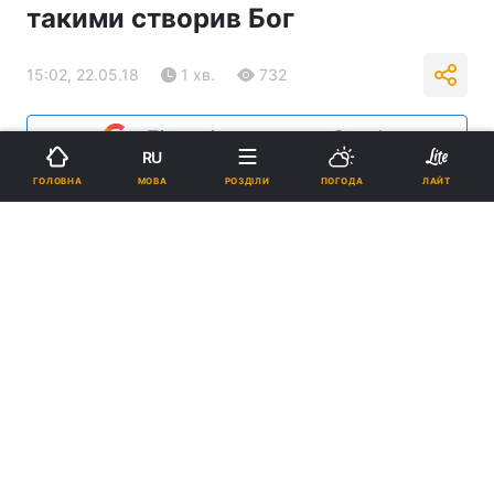
такими створив Бог
15:02, 22.05.18
1 хв.
732
Підпишіться на нас в Google
RU
МОВА
ГОЛОВНА
РОЗДІЛИ
ПОГОДА
ЛАЙТ
Папа Римський / flickr.com/catholicism
Реклама